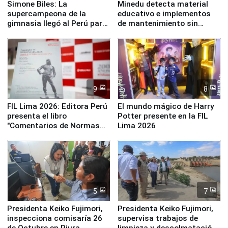
Simone Biles: La
Minedu detecta material
supercampeona de la
educativo e implementos
gimnasia llegó al Perú para
de mantenimiento sin
empezar cuenta regresiva a
distribuir en almacenes de
Panamericanos Lima 2027
la UGEL 2
9
8
FIL Lima 2026: Editora Perú
El mundo mágico de Harry
presenta el libro
Potter presente en la FIL
"Comentarios de Normas
Lima 2026
Legales: Laboral Vl .
Derecho Colectivo"
5
7
Presidenta Keiko Fujimori,
Presidenta Keiko Fujimori,
inspecciona comisaría 26
supervisa trabajos de
de Octubre en Piura
limpieza y descolmatación