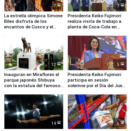
7
7
La estrella olímpica Simone
Presidenta Keiko Fujimori
Biles disfruta de los
realiza visita de trabajo a
encantos de Cusco y el
planta de Coca-Cola en
Valle Sagrado
Pucusana
12
5
Inauguran en Miraflores el
Presidenta Keiko Fujimori
parque japonés Shibuya
participa en sesión
con la estatua del famoso
solemne por el Día del Juez
perro Hachiko
y la Jueza
14
6