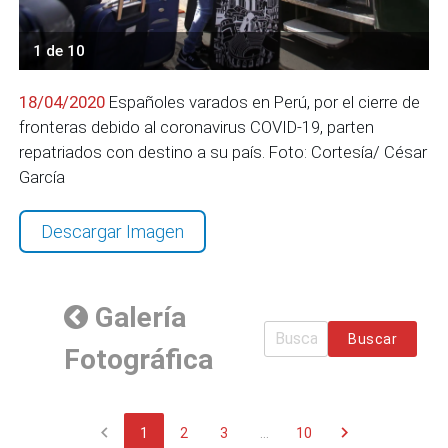
1 de 10
18/04/2020
Españoles varados en Perú, por el cierre de
fronteras debido al coronavirus COVID-19, parten
repatriados con destino a su país. Foto: Cortesía/ César
García
Descargar Imagen
Galería
Buscar
Fotográfica
chevron_left
chevron_right
1
2
3
...
10