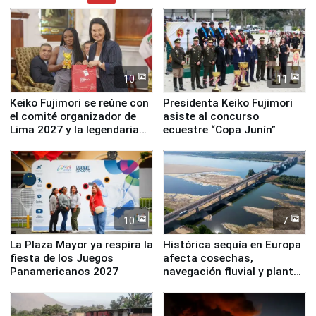
10
11
Keiko Fujimori se reúne con
Presidenta Keiko Fujimori
el comité organizador de
asiste al concurso
Lima 2027 y la legendaria
ecuestre “Copa Junín”
Simone Biles
10
7
La Plaza Mayor ya respira la
Histórica sequía en Europa
fiesta de los Juegos
afecta cosechas,
Panamericanos 2027
navegación fluvial y plantas
nucleares