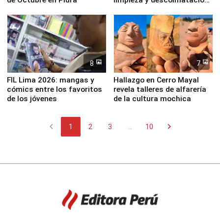
en río Piura
8
7
FIL Lima 2026: mangas y
Hallazgo en Cerro Mayal
cómics entre los favoritos
revela talleres de alfarería
de los jóvenes
de la cultura mochica
chevron_left
chevron_right
1
2
3
...
10