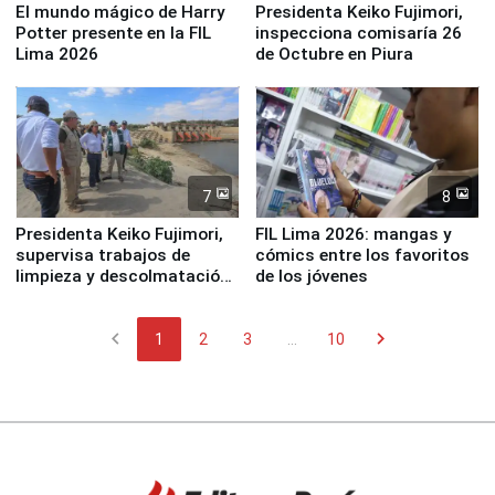
El mundo mágico de Harry
Presidenta Keiko Fujimori,
Potter presente en la FIL
inspecciona comisaría 26
Lima 2026
de Octubre en Piura
7
8
Presidenta Keiko Fujimori,
FIL Lima 2026: mangas y
supervisa trabajos de
cómics entre los favoritos
limpieza y descolmatación
de los jóvenes
en río Piura
chevron_left
chevron_right
1
2
3
...
10