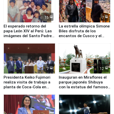
15
7
El esperado retorno del
La estrella olímpica Simone
papa León XIV al Perú: Las
Biles disfruta de los
imágenes del Santo Padre
encantos de Cusco y el
en su labor pastoral en
Valle Sagrado
nuestro país
7
12
Presidenta Keiko Fujimori
Inauguran en Miraflores el
realiza visita de trabajo a
parque japonés Shibuya
planta de Coca-Cola en
con la estatua del famoso
Pucusana
perro Hachiko