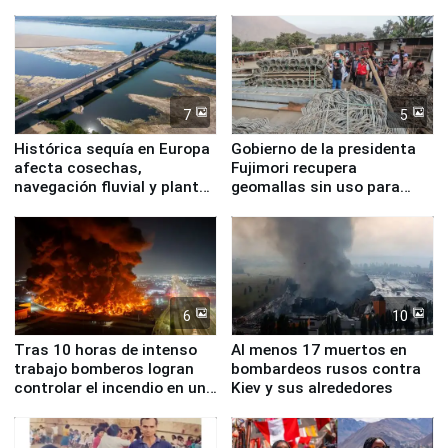
7
5
Histórica sequía en Europa
Gobierno de la presidenta
afecta cosechas,
Fujimori recupera
navegación fluvial y plantas
geomallas sin uso para
nucleares
proteger Santa Eulalia ante
Fenómeno El Niño
6
10
Tras 10 horas de intenso
Al menos 17 muertos en
trabajo bomberos logran
bombardeos rusos contra
controlar el incendio en una
Kiev y sus alrededores
planta química de Santiago
de Chile