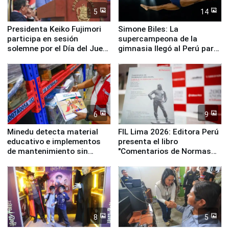
5
14
Presidenta Keiko Fujimori
Simone Biles: La
participa en sesión
supercampeona de la
solemne por el Día del Juez
gimnasia llegó al Perú para
y la Jueza
empezar cuenta regresiva a
Panamericanos Lima 2027
6
9
Minedu detecta material
FIL Lima 2026: Editora Perú
educativo e implementos
presenta el libro
de mantenimiento sin
"Comentarios de Normas
distribuir en almacenes de
Legales: Laboral Vl .
la UGEL 2
Derecho Colectivo"
8
5