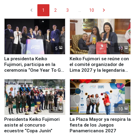
chevron_left
chevron_right
1
2
3
...
10
5
10
La presidenta Keiko
Keiko Fujimori se reúne con
Fujimori, participa en la
el comité organizador de
ceremonia “One Year To Go
Lima 2027 y la legendaria
de Lima 2027”
Simone Biles
11
10
Presidenta Keiko Fujimori
La Plaza Mayor ya respira la
asiste al concurso
fiesta de los Juegos
ecuestre “Copa Junín”
Panamericanos 2027