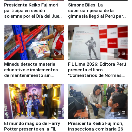
Presidenta Keiko Fujimori
Simone Biles: La
participa en sesión
supercampeona de la
solemne por el Día del Juez
gimnasia llegó al Perú para
y la Jueza
empezar cuenta regresiva a
Panamericanos Lima 2027
6
9
Minedu detecta material
FIL Lima 2026: Editora Perú
educativo e implementos
presenta el libro
de mantenimiento sin
"Comentarios de Normas
distribuir en almacenes de
Legales: Laboral Vl .
la UGEL 2
Derecho Colectivo"
8
5
El mundo mágico de Harry
Presidenta Keiko Fujimori,
Potter presente en la FIL
inspecciona comisaría 26