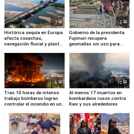
7
5
Histórica sequía en Europa
Gobierno de la presidenta
afecta cosechas,
Fujimori recupera
navegación fluvial y plantas
geomallas sin uso para
nucleares
proteger Santa Eulalia ante
Fenómeno El Niño
6
10
Tras 10 horas de intenso
Al menos 17 muertos en
trabajo bomberos logran
bombardeos rusos contra
controlar el incendio en una
Kiev y sus alrededores
planta química de Santiago
de Chile