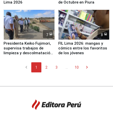
Lima 2026
de Octubre en Piura
7
8
Presidenta Keiko Fujimori,
FIL Lima 2026: mangas y
supervisa trabajos de
cómics entre los favoritos
limpieza y descolmatación
de los jóvenes
en río Piura
chevron_left
chevron_right
1
2
3
...
10