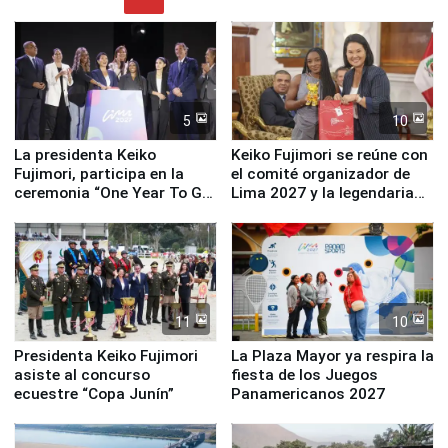
5
10
La presidenta Keiko
Keiko Fujimori se reúne con
Fujimori, participa en la
el comité organizador de
ceremonia “One Year To Go
Lima 2027 y la legendaria
de Lima 2027”
Simone Biles
11
10
Presidenta Keiko Fujimori
La Plaza Mayor ya respira la
asiste al concurso
fiesta de los Juegos
ecuestre “Copa Junín”
Panamericanos 2027