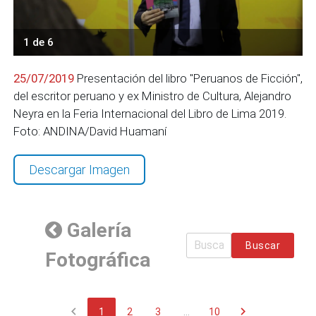
1 de 6
25/07/2019
Presentación del libro "Peruanos de Ficción",
del escritor peruano y ex Ministro de Cultura, Alejandro
Neyra en la Feria Internacional del Libro de Lima 2019.
Foto: ANDINA/David Huamaní
Descargar Imagen
Galería
Buscar
Fotográfica
chevron_left
chevron_right
1
2
3
...
10