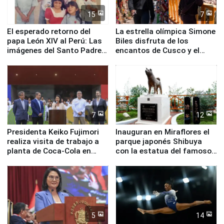
15
7
El esperado retorno del
La estrella olímpica Simone
papa León XIV al Perú: Las
Biles disfruta de los
imágenes del Santo Padre
encantos de Cusco y el
en su labor pastoral en
Valle Sagrado
nuestro país
7
12
Presidenta Keiko Fujimori
Inauguran en Miraflores el
realiza visita de trabajo a
parque japonés Shibuya
planta de Coca-Cola en
con la estatua del famoso
Pucusana
perro Hachiko
5
14