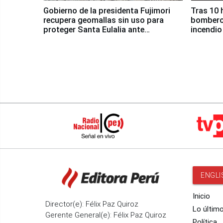
Gobierno de la presidenta Fujimori
Tras 10 
recupera geomallas sin uso para
bomberos
proteger Santa Eulalia ante
incendio
Fenómeno El Niño
Santiago
ENGLI
Inicio
Director(e): Félix Paz Quiroz
Lo últim
Gerente General(e): Félix Paz Quiroz
Política