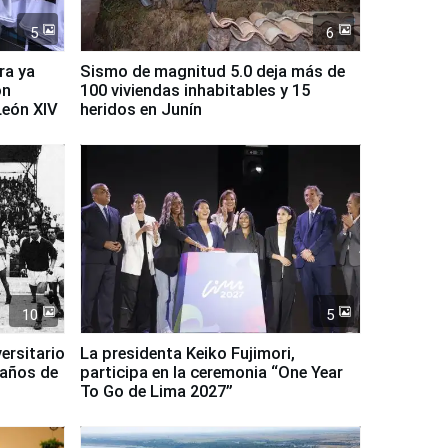
5
6
ra ya
Sismo de magnitud 5.0 deja más de
on
100 viviendas inhabitables y 15
León XIV
heridos en Junín
10
5
ersitario
La presidenta Keiko Fujimori,
 años de
participa en la ceremonia “One Year
To Go de Lima 2027”