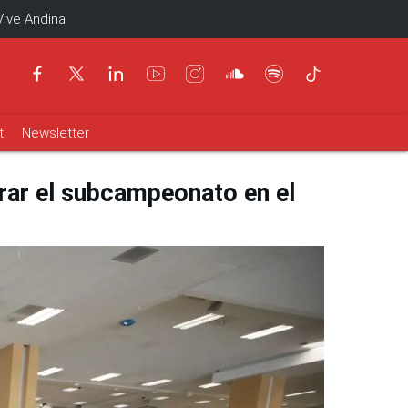
Vive Andina
t
Newsletter
grar el subcampeonato en el