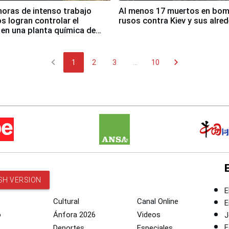
horas de intenso trabajo
Al menos 17 muertos en bo
 logran controlar el
rusos contra Kiev y sus alre
 en una planta química de
 de Chile
chevron_left
chevron_right
1
2
3
...
10
SH VERSION
E
Cultural
Canal Online
E
o
Ánfora 2026
Videos
J
F
Deportes
Especiales