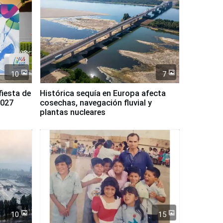
10
7
fiesta de
Histórica sequía en Europa afecta
2027
cosechas, navegación fluvial y
plantas nucleares
10
15