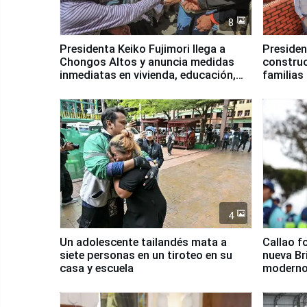
8
Presidenta Keiko Fujimori llega a
Presiden
Chongos Altos y anuncia medidas
construc
inmediatas en vivienda, educación,
familias
salud y empleo
Junín
4
Un adolescente tailandés mata a
Callao f
siete personas en un tiroteo en su
nueva Br
casa y escuela
moderno
Serenaz