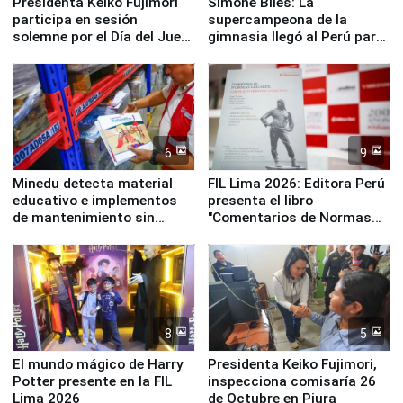
Presidenta Keiko Fujimori
Simone Biles: La
participa en sesión
supercampeona de la
solemne por el Día del Juez
gimnasia llegó al Perú para
y la Jueza
empezar cuenta regresiva a
Panamericanos Lima 2027
6
9
Minedu detecta material
FIL Lima 2026: Editora Perú
educativo e implementos
presenta el libro
de mantenimiento sin
"Comentarios de Normas
distribuir en almacenes de
Legales: Laboral Vl .
la UGEL 2
Derecho Colectivo"
8
5
El mundo mágico de Harry
Presidenta Keiko Fujimori,
Potter presente en la FIL
inspecciona comisaría 26
Lima 2026
de Octubre en Piura