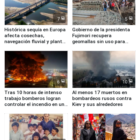
7
5
Histórica sequía en Europa
Gobierno de la presidenta
afecta cosechas,
Fujimori recupera
navegación fluvial y plantas
geomallas sin uso para
nucleares
proteger Santa Eulalia ante
Fenómeno El Niño
6
10
Tras 10 horas de intenso
Al menos 17 muertos en
trabajo bomberos logran
bombardeos rusos contra
controlar el incendio en una
Kiev y sus alrededores
planta química de Santiago
de Chile