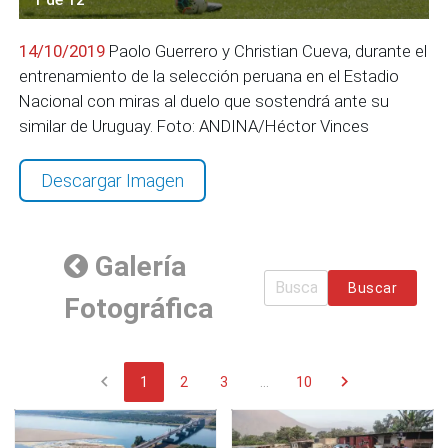
14/10/2019
Paolo Guerrero y Christian Cueva, durante el
entrenamiento de la selección peruana en el Estadio
Nacional con miras al duelo que sostendrá ante su
similar de Uruguay. Foto: ANDINA/Héctor Vinces
Descargar Imagen
Galería
Buscar
Fotográfica
chevron_left
chevron_right
1
2
3
...
10