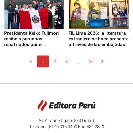
7
16
Presidenta Keiko Fujimori
FIL Lima 2026: la literatura
recibe a peruanos
extranjera se hace presente
repatriados por el
a través de las embajadas
terremoto en Venezuela
chevron_left
chevron_right
1
2
3
...
10
Av. Alfonso Ugarte 873 Lima 1
Teléfono: (51-1) 315 0400 Fax: 431 2849