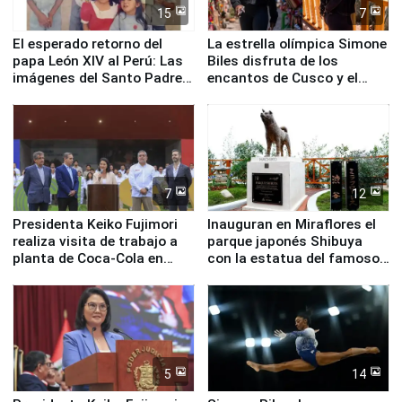
15
7
El esperado retorno del
La estrella olímpica Simone
papa León XIV al Perú: Las
Biles disfruta de los
imágenes del Santo Padre
encantos de Cusco y el
en su labor pastoral en
Valle Sagrado
nuestro país
7
12
Presidenta Keiko Fujimori
Inauguran en Miraflores el
realiza visita de trabajo a
parque japonés Shibuya
planta de Coca-Cola en
con la estatua del famoso
Pucusana
perro Hachiko
5
14