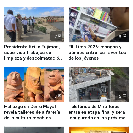
7
8
Presidenta Keiko Fujimori,
FIL Lima 2026: mangas y
supervisa trabajos de
cómics entre los favoritos
limpieza y descolmatación
de los jóvenes
en río Piura
7
6
Hallazgo en Cerro Mayal
Teleférico de Miraflores
revela talleres de alfarería
entra en etapa final y será
de la cultura mochica
inaugurado en las próximas
semanas