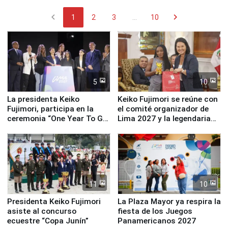
chevron_left
chevron_right
1
2
3
...
10
5
10
La presidenta Keiko
Keiko Fujimori se reúne con
Fujimori, participa en la
el comité organizador de
ceremonia “One Year To Go
Lima 2027 y la legendaria
de Lima 2027”
Simone Biles
11
10
Presidenta Keiko Fujimori
La Plaza Mayor ya respira la
asiste al concurso
fiesta de los Juegos
ecuestre “Copa Junín”
Panamericanos 2027