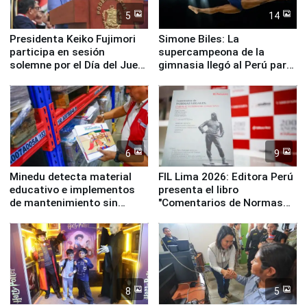
5
14
Presidenta Keiko Fujimori
Simone Biles: La
participa en sesión
supercampeona de la
solemne por el Día del Juez
gimnasia llegó al Perú para
y la Jueza
empezar cuenta regresiva a
Panamericanos Lima 2027
6
9
Minedu detecta material
FIL Lima 2026: Editora Perú
educativo e implementos
presenta el libro
de mantenimiento sin
"Comentarios de Normas
distribuir en almacenes de
Legales: Laboral Vl .
la UGEL 2
Derecho Colectivo"
8
5