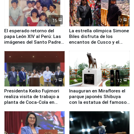
15
7
El esperado retorno del
La estrella olímpica Simone
papa León XIV al Perú: Las
Biles disfruta de los
imágenes del Santo Padre
encantos de Cusco y el
en su labor pastoral en
Valle Sagrado
nuestro país
7
12
Presidenta Keiko Fujimori
Inauguran en Miraflores el
realiza visita de trabajo a
parque japonés Shibuya
planta de Coca-Cola en
con la estatua del famoso
Pucusana
perro Hachiko