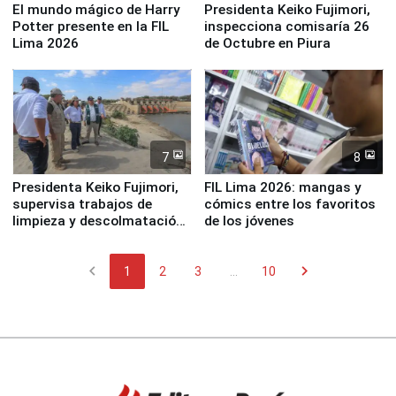
El mundo mágico de Harry
Presidenta Keiko Fujimori,
Potter presente en la FIL
inspecciona comisaría 26
Lima 2026
de Octubre en Piura
7
8
Presidenta Keiko Fujimori,
FIL Lima 2026: mangas y
supervisa trabajos de
cómics entre los favoritos
limpieza y descolmatación
de los jóvenes
en río Piura
chevron_left
chevron_right
1
2
3
...
10