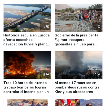
7
5
Histórica sequía en Europa
Gobierno de la presidenta
afecta cosechas,
Fujimori recupera
navegación fluvial y plantas
geomallas sin uso para
nucleares
proteger Santa Eulalia ante
Fenómeno El Niño
6
10
Tras 10 horas de intenso
Al menos 17 muertos en
trabajo bomberos logran
bombardeos rusos contra
controlar el incendio en una
Kiev y sus alrededores
planta química de Santiago
de Chile