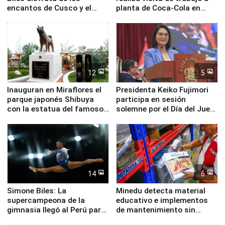
encantos de Cusco y el
planta de Coca-Cola en
Valle Sagrado
Pucusana
12
5
Inauguran en Miraflores el
Presidenta Keiko Fujimori
parque japonés Shibuya
participa en sesión
con la estatua del famoso
solemne por el Día del Juez
perro Hachiko
y la Jueza
14
6
Simone Biles: La
Minedu detecta material
supercampeona de la
educativo e implementos
gimnasia llegó al Perú para
de mantenimiento sin
empezar cuenta regresiva a
distribuir en almacenes de