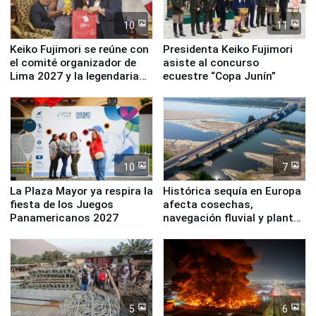
10
11
Keiko Fujimori se reúne con
Presidenta Keiko Fujimori
el comité organizador de
asiste al concurso
Lima 2027 y la legendaria
ecuestre “Copa Junín”
Simone Biles
10
7
La Plaza Mayor ya respira la
Histórica sequía en Europa
fiesta de los Juegos
afecta cosechas,
Panamericanos 2027
navegación fluvial y plantas
nucleares
5
6