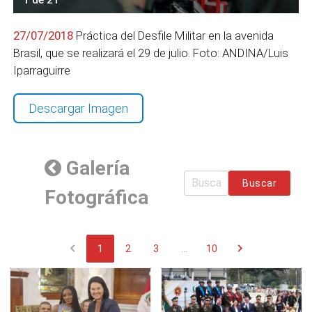
27/07/2018
Práctica del Desfile Militar en la avenida
Brasil, que se realizará el 29 de julio. Foto: ANDINA/Luis
Iparraguirre
Descargar Imagen
Galería
Buscar
Fotográfica
chevron_left
chevron_right
1
2
3
...
10