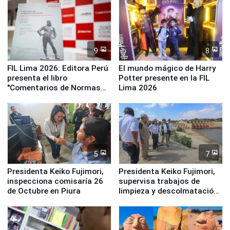
Panamericanos Lima 2027
la UGEL 2
9
8
FIL Lima 2026: Editora Perú
El mundo mágico de Harry
presenta el libro
Potter presente en la FIL
"Comentarios de Normas
Lima 2026
Legales: Laboral Vl .
Derecho Colectivo"
5
7
Presidenta Keiko Fujimori,
Presidenta Keiko Fujimori,
inspecciona comisaría 26
supervisa trabajos de
de Octubre en Piura
limpieza y descolmatación
en río Piura