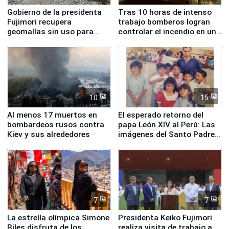
Gobierno de la presidenta
Tras 10 horas de intenso
Fujimori recupera
trabajo bomberos logran
geomallas sin uso para
controlar el incendio en una
proteger Santa Eulalia ante
planta química de Santiago
Fenómeno El Niño
de Chile
10
15
Al menos 17 muertos en
El esperado retorno del
bombardeos rusos contra
papa León XIV al Perú: Las
Kiev y sus alrededores
imágenes del Santo Padre
en su labor pastoral en
nuestro país
7
7
La estrella olímpica Simone
Presidenta Keiko Fujimori
Biles disfruta de los
realiza visita de trabajo a