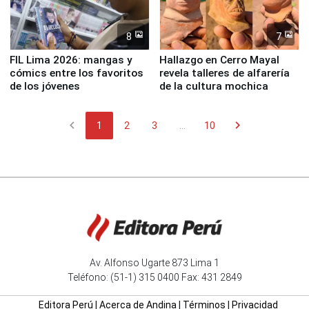
8
7
FIL Lima 2026: mangas y
Hallazgo en Cerro Mayal
cómics entre los favoritos
revela talleres de alfarería
de los jóvenes
de la cultura mochica
chevron_left
chevron_right
1
2
3
...
10
Av. Alfonso Ugarte 873 Lima 1
Teléfono: (51-1) 315 0400 Fax: 431 2849
Editora Perú
|
Acerca de Andina
|
Términos
|
Privacidad