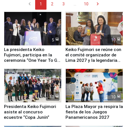
chevron_left
chevron_right
1
2
3
...
10
5
10
La presidenta Keiko
Keiko Fujimori se reúne con
Fujimori, participa en la
el comité organizador de
ceremonia “One Year To Go
Lima 2027 y la legendaria
de Lima 2027”
Simone Biles
11
10
Presidenta Keiko Fujimori
La Plaza Mayor ya respira la
asiste al concurso
fiesta de los Juegos
ecuestre “Copa Junín”
Panamericanos 2027