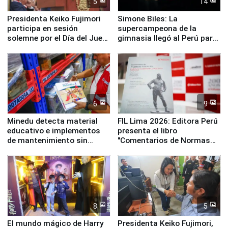
5
14
Presidenta Keiko Fujimori
Simone Biles: La
participa en sesión
supercampeona de la
solemne por el Día del Juez
gimnasia llegó al Perú para
y la Jueza
empezar cuenta regresiva a
Panamericanos Lima 2027
6
9
Minedu detecta material
FIL Lima 2026: Editora Perú
educativo e implementos
presenta el libro
de mantenimiento sin
"Comentarios de Normas
distribuir en almacenes de
Legales: Laboral Vl .
la UGEL 2
Derecho Colectivo"
8
5
El mundo mágico de Harry
Presidenta Keiko Fujimori,