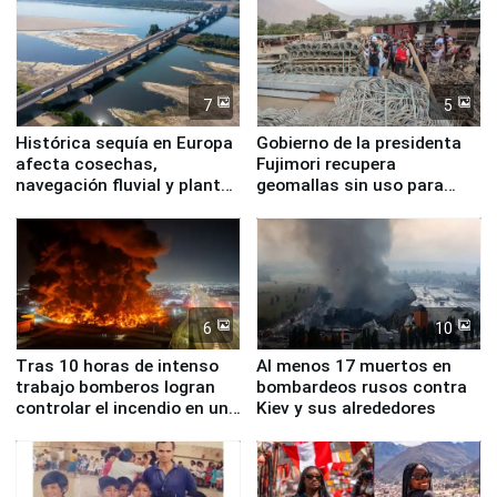
7
5
Histórica sequía en Europa
Gobierno de la presidenta
afecta cosechas,
Fujimori recupera
navegación fluvial y plantas
geomallas sin uso para
nucleares
proteger Santa Eulalia ante
Fenómeno El Niño
6
10
Tras 10 horas de intenso
Al menos 17 muertos en
trabajo bomberos logran
bombardeos rusos contra
controlar el incendio en una
Kiev y sus alrededores
planta química de Santiago
de Chile