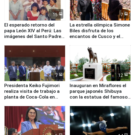
15
7
El esperado retorno del
La estrella olímpica Simone
papa León XIV al Perú: Las
Biles disfruta de los
imágenes del Santo Padre
encantos de Cusco y el
en su labor pastoral en
Valle Sagrado
nuestro país
7
12
Presidenta Keiko Fujimori
Inauguran en Miraflores el
realiza visita de trabajo a
parque japonés Shibuya
planta de Coca-Cola en
con la estatua del famoso
Pucusana
perro Hachiko