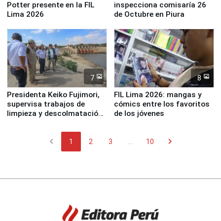
Potter presente en la FIL
inspecciona comisaría 26
Lima 2026
de Octubre en Piura
7
8
Presidenta Keiko Fujimori,
FIL Lima 2026: mangas y
supervisa trabajos de
cómics entre los favoritos
limpieza y descolmatación
de los jóvenes
en río Piura
chevron_left
chevron_right
1
2
3
...
10