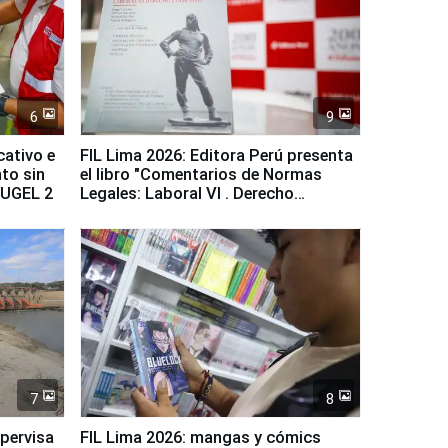
6
9
cativo e
FIL Lima 2026: Editora Perú presenta
to sin
el libro "Comentarios de Normas
a UGEL 2
Legales: Laboral Vl . Derecho
Colectivo"
7
8
upervisa
FIL Lima 2026: mangas y cómics