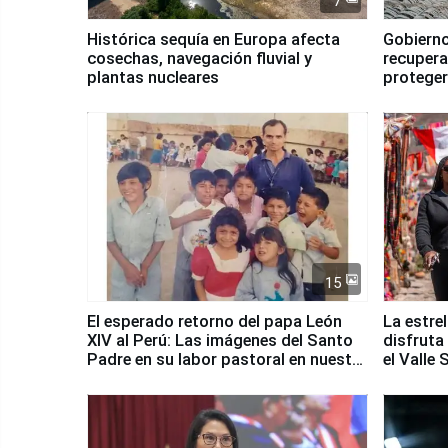
7
Histórica sequía en Europa afecta
Gobierno
cosechas, navegación fluvial y
recupera
plantas nucleares
proteger
Fenómen
15
El esperado retorno del papa León
La estre
XIV al Perú: Las imágenes del Santo
disfruta
Padre en su labor pastoral en nuestro
el Valle
país