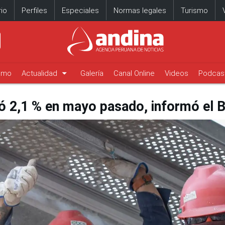
io
Perfiles
Especiales
Normas legales
Turismo
arrow_drop_down
timo
Actualidad
Galería
Canal Online
Videos
Podcas
ó 2,1 % en mayo pasado, informó el 