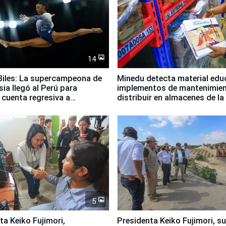
14
iles: La supercampeona de
Minedu detecta material edu
sia llegó al Perú para
implementos de mantenimien
cuenta regresiva a
distribuir en almacenes de l
icanos Lima 2027
5
jimori,
Presidenta Keiko Fujimori, s