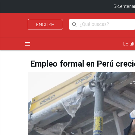
Bicentenar
ENGLISH
menu
Lo úl
Empleo formal en Perú creci