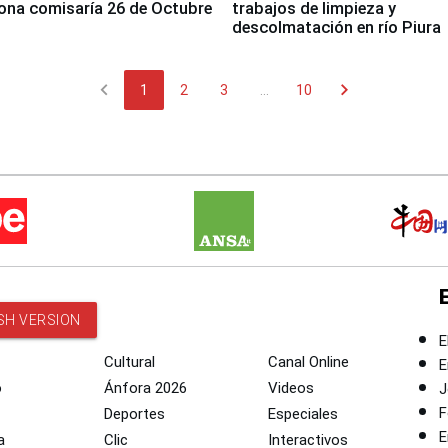
ona comisaría 26 de Octubre
trabajos de limpieza y
descolmatación en río Piura
chevron_left
chevron_right
1
2
3
...
10
SH VERSION
E
Cultural
Canal Online
E
o
Ánfora 2026
Videos
J
F
Deportes
Especiales
E
a
Clic
Interactivos