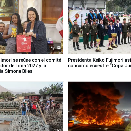
10
jimori se reúne con el comité
Presidenta Keiko Fujimori asi
dor de Lima 2027 y la
concurso ecuestre “Copa Ju
ia Simone Biles