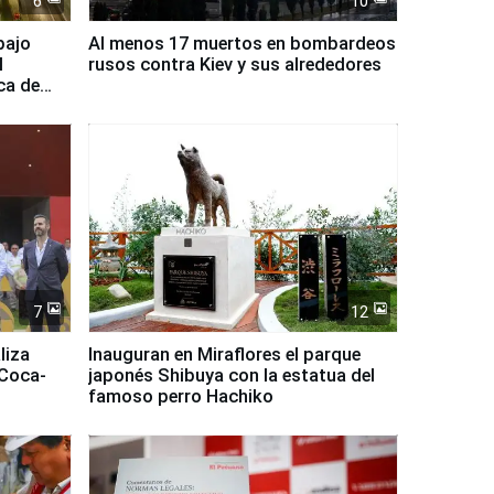
6
10
bajo
Al menos 17 muertos en bombardeos
l
rusos contra Kiev y sus alrededores
ca de
7
12
liza
Inauguran en Miraflores el parque
 Coca-
japonés Shibuya con la estatua del
famoso perro Hachiko