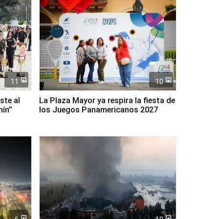
11
10
ste al
La Plaza Mayor ya respira la fiesta de
nín”
los Juegos Panamericanos 2027