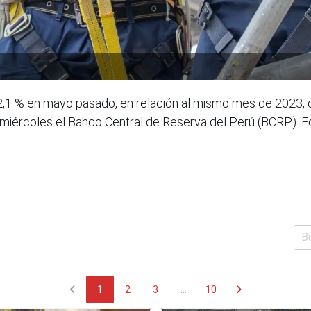
2,1 % en mayo pasado, en relación al mismo mes de 2023, 
e miércoles el Banco Central de Reserva del Perú (BCRP).
chevron_left
chevron_right
1
2
3
...
10