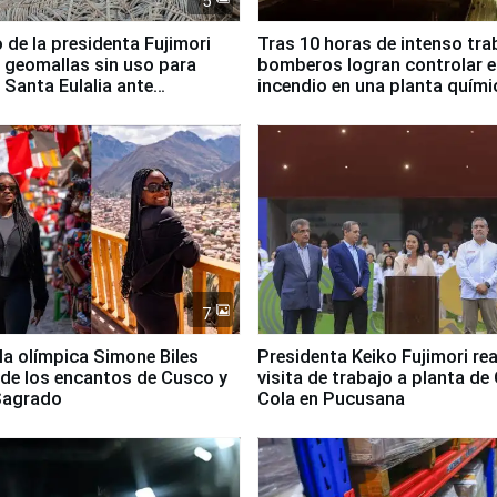
5
 de la presidenta Fujimori
Tras 10 horas de intenso tra
 geomallas sin uso para
bomberos logran controlar e
 Santa Eulalia ante
incendio en una planta quími
o El Niño
Santiago de Chile
7
lla olímpica Simone Biles
Presidenta Keiko Fujimori rea
 de los encantos de Cusco y
visita de trabajo a planta de
 Sagrado
Cola en Pucusana