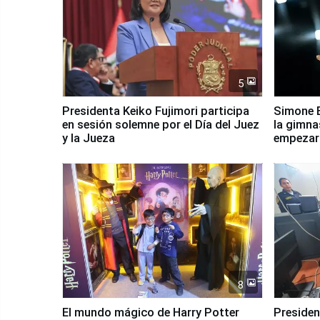
5
Presidenta Keiko Fujimori participa
Simone B
en sesión solemne por el Día del Juez
la gimna
y la Jueza
empezar 
Panamer
8
El mundo mágico de Harry Potter
Presidenta Keiko Fu