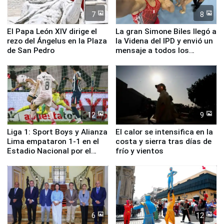
7
8
El Papa León XIV dirige el
La gran Simone Biles llegó a
rezo del Ángelus en la Plaza
la Videna del IPD y envió un
de San Pedro
mensaje a todos los
deportistas del Perú
12
9
Liga 1: Sport Boys y Alianza
El calor se intensifica en la
Lima empataron 1-1 en el
costa y sierra tras días de
Estadio Nacional por el
frío y vientos
Torneo Clausura
6
12