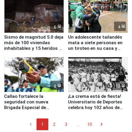
sismo en Junín
6
4
Sismo de magnitud 5.0 deja
Un adolescente tailandés
más de 100 viviendas
mata a siete personas en
inhabitables y 15 heridos en
un tiroteo en su casa y
Junín
escuela
8
10
Callao fortalece la
¡La crema está de fiesta!
seguridad con nueva
Universitario de Deportes
Brigada Especial de
celebra hoy 102 años de
Turismo y moderno
fundación
equipamiento para
chevron_left
chevron_right
Serenazgo
1
2
3
...
10