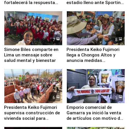
fortalecerá la respuesta
estadio lleno ante Sporting
ante el fenómeno El Niño
Cristal
7
8
Simone Biles comparte en
Presidenta Keiko Fujimori
Lima un mensaje sobre
llega a Chongos Altos y
salud mental y bienestar
anuncia medidas
inmediatas en vivienda,
educación, salud y empleo
6
5
Presidenta Keiko Fujimori
Emporio comercial de
supervisa construcción de
Gamarra ya inició la venta
vivienda social para
de artículos con motivo de
familias afectadas por
la visita del papa León XIV