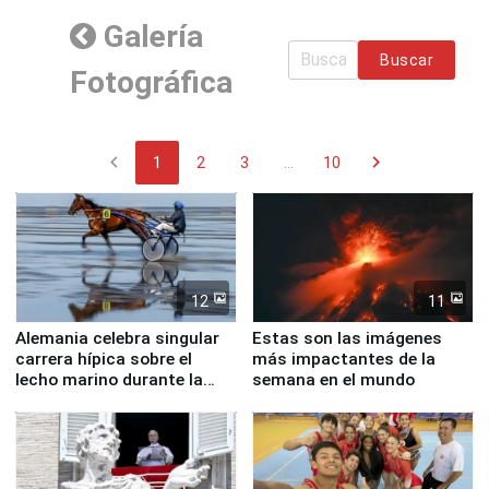
Galería
Buscar
Fotográfica
chevron_left
chevron_right
1
2
3
...
10
12
11
Alemania celebra singular
Estas son las imágenes
carrera hípica sobre el
más impactantes de la
lecho marino durante la
semana en el mundo
marea baja