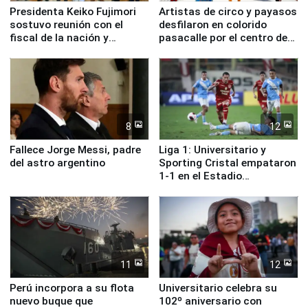
Presidenta Keiko Fujimori
Artistas de circo y payasos
sostuvo reunión con el
desfilaron en colorido
fiscal de la nación y
pasacalle por el centro de
ministros de Estado
Lima
8
12
Fallece Jorge Messi, padre
Liga 1: Universitario y
del astro argentino
Sporting Cristal empataron
1-1 en el Estadio
Monumental
11
12
Perú incorpora a su flota
Universitario celebra su
nuevo buque que
102º aniversario con