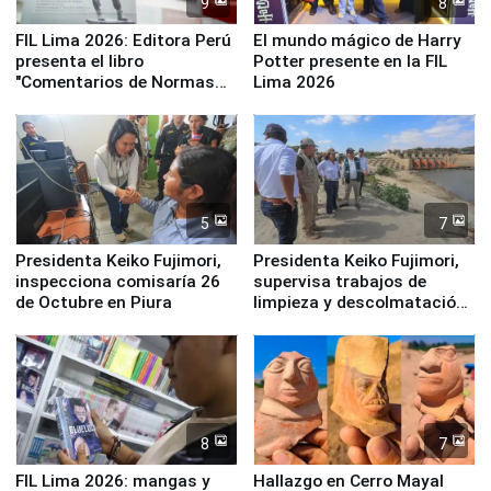
9
8
FIL Lima 2026: Editora Perú
El mundo mágico de Harry
presenta el libro
Potter presente en la FIL
"Comentarios de Normas
Lima 2026
Legales: Laboral Vl .
Derecho Colectivo"
5
7
Presidenta Keiko Fujimori,
Presidenta Keiko Fujimori,
inspecciona comisaría 26
supervisa trabajos de
de Octubre en Piura
limpieza y descolmatación
en río Piura
8
7
FIL Lima 2026: mangas y
Hallazgo en Cerro Mayal