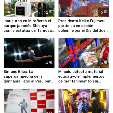
12
5
Inauguran en Miraflores el
Presidenta Keiko Fujimori
parque japonés Shibuya
participa en sesión
con la estatua del famoso
solemne por el Día del Juez
perro Hachiko
y la Jueza
14
6
Simone Biles: La
Minedu detecta material
supercampeona de la
educativo e implementos
gimnasia llegó al Perú para
de mantenimiento sin
empezar cuenta regresiva a
distribuir en almacenes de
Panamericanos Lima 2027
la UGEL 2