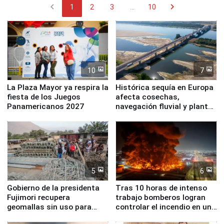
chevron_left
chevron_right
1
2
3
...
10
10
7
La Plaza Mayor ya respira la
Histórica sequía en Europa
fiesta de los Juegos
afecta cosechas,
Panamericanos 2027
navegación fluvial y plantas
nucleares
5
6
Gobierno de la presidenta
Tras 10 horas de intenso
Fujimori recupera
trabajo bomberos logran
geomallas sin uso para
controlar el incendio en una
proteger Santa Eulalia ante
planta química de Santiago