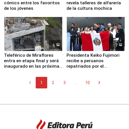
cómics entre los favoritos
revela talleres de alfarería
de los jóvenes
de la cultura mochica
6
7
Teleférico de Miraflores
Presidenta Keiko Fujimori
entra en etapa final y será
recibe a peruanos
inaugurado en las próximas
repatriados por el
semanas
terremoto en Venezuela
chevron_left
chevron_right
1
2
3
...
10