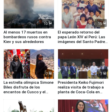
Fenómeno El Niño
de Chile
10
15
Al menos 17 muertos en
El esperado retorno del
bombardeos rusos contra
papa León XIV al Perú: Las
Kiev y sus alrededores
imágenes del Santo Padre
en su labor pastoral en
nuestro país
7
7
La estrella olímpica Simone
Presidenta Keiko Fujimori
Biles disfruta de los
realiza visita de trabajo a
encantos de Cusco y el
planta de Coca-Cola en
Valle Sagrado
Pucusana