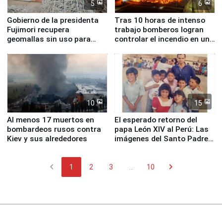
5
6
Gobierno de la presidenta
Tras 10 horas de intenso
Fujimori recupera
trabajo bomberos logran
geomallas sin uso para
controlar el incendio en una
proteger Santa Eulalia ante
planta química de Santiago
Fenómeno El Niño
de Chile
10
15
Al menos 17 muertos en
El esperado retorno del
bombardeos rusos contra
papa León XIV al Perú: Las
Kiev y sus alrededores
imágenes del Santo Padre
en su labor pastoral en
nuestro país
chevron_left
chevron_right
1
2
3
...
10