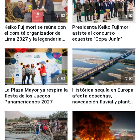
10
11
Keiko Fujimori se reúne con
Presidenta Keiko Fujimori
el comité organizador de
asiste al concurso
Lima 2027 y la legendaria
ecuestre “Copa Junín”
Simone Biles
10
7
La Plaza Mayor ya respira la
Histórica sequía en Europa
fiesta de los Juegos
afecta cosechas,
Panamericanos 2027
navegación fluvial y plantas
nucleares