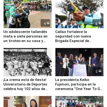
4
8
Un adolescente tailandés
Callao fortalece la
mata a siete personas en
seguridad con nueva
un tiroteo en su casa y
Brigada Especial de
escuela
Turismo y moderno
equipamiento para
Serenazgo
10
5
¡La crema está de fiesta!
La presidenta Keiko
Universitario de Deportes
Fujimori, participa en la
celebra hoy 102 años de
ceremonia “One Year To Go
fundación
de Lima 2027”