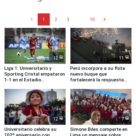
chevron_left
chevron_right
1
2
3
...
10
12
11
Liga 1: Universitario y
Perú incorpora a su flota
Sporting Cristal empataron
nuevo buque que
1-1 en el Estadio
fortalecerá la respuesta
Monumental
ante el fenómeno El Niño
12
7
Universitario celebra su
Simone Biles comparte en
102º aniversario con
Lima un mensaje sobre