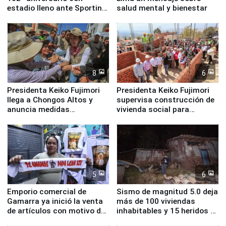
estadio lleno ante Sporting
salud mental y bienestar
Cristal
8
6
Presidenta Keiko Fujimori
Presidenta Keiko Fujimori
llega a Chongos Altos y
supervisa construcción de
anuncia medidas
vivienda social para
inmediatas en vivienda,
familias afectadas por
educación, salud y empleo
sismo en Junín
5
6
Emporio comercial de
Sismo de magnitud 5.0 deja
Gamarra ya inició la venta
más de 100 viviendas
de artículos con motivo de
inhabitables y 15 heridos en
la visita del papa León XIV
Junín