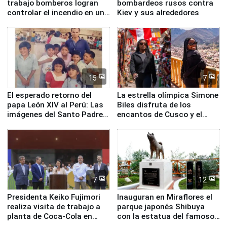
trabajo bomberos logran
bombardeos rusos contra
controlar el incendio en una
Kiev y sus alrededores
planta química de Santiago
de Chile
15
7
El esperado retorno del
La estrella olímpica Simone
papa León XIV al Perú: Las
Biles disfruta de los
imágenes del Santo Padre
encantos de Cusco y el
en su labor pastoral en
Valle Sagrado
nuestro país
7
12
Presidenta Keiko Fujimori
Inauguran en Miraflores el
realiza visita de trabajo a
parque japonés Shibuya
planta de Coca-Cola en
con la estatua del famoso
Pucusana
perro Hachiko