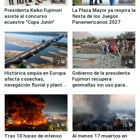
Presidenta Keiko Fujimori
La Plaza Mayor ya respira la
asiste al concurso
fiesta de los Juegos
ecuestre “Copa Junín”
Panamericanos 2027
7
5
Histórica sequía en Europa
Gobierno de la presidenta
afecta cosechas,
Fujimori recupera
navegación fluvial y plantas
geomallas sin uso para
nucleares
proteger Santa Eulalia ante
Fenómeno El Niño
6
10
Tras 10 horas de intenso
Al menos 17 muertos en