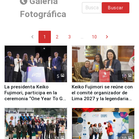
Galería
Buscar
Fotográfica
chevron_left
chevron_right
1
2
3
...
10
5
10
La presidenta Keiko
Keiko Fujimori se reúne con
Fujimori, participa en la
el comité organizador de
ceremonia “One Year To Go
Lima 2027 y la legendaria
de Lima 2027”
Simone Biles
11
10