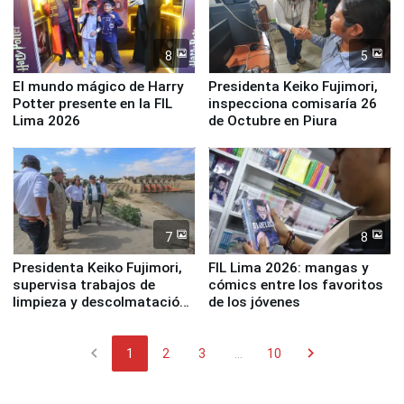
8
5
El mundo mágico de Harry
Presidenta Keiko Fujimori,
Potter presente en la FIL
inspecciona comisaría 26
Lima 2026
de Octubre en Piura
7
8
Presidenta Keiko Fujimori,
FIL Lima 2026: mangas y
supervisa trabajos de
cómics entre los favoritos
limpieza y descolmatación
de los jóvenes
en río Piura
chevron_left
chevron_right
1
2
3
...
10