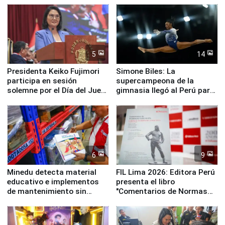
5
14
Presidenta Keiko Fujimori
Simone Biles: La
participa en sesión
supercampeona de la
solemne por el Día del Juez
gimnasia llegó al Perú para
y la Jueza
empezar cuenta regresiva a
Panamericanos Lima 2027
6
9
Minedu detecta material
FIL Lima 2026: Editora Perú
educativo e implementos
presenta el libro
de mantenimiento sin
"Comentarios de Normas
distribuir en almacenes de
Legales: Laboral Vl .
la UGEL 2
Derecho Colectivo"