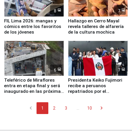
8
7
FIL Lima 2026: mangas y
Hallazgo en Cerro Mayal
cómics entre los favoritos
revela talleres de alfarería
de los jóvenes
de la cultura mochica
6
7
Teleférico de Miraflores
Presidenta Keiko Fujimori
entra en etapa final y será
recibe a peruanos
inaugurado en las próximas
repatriados por el
semanas
terremoto en Venezuela
chevron_left
chevron_right
1
2
3
...
10