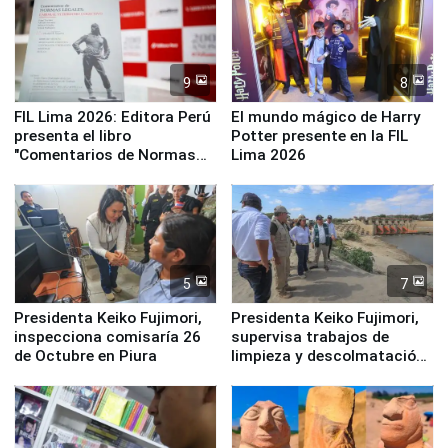
9
8
FIL Lima 2026: Editora Perú
El mundo mágico de Harry
presenta el libro
Potter presente en la FIL
"Comentarios de Normas
Lima 2026
Legales: Laboral Vl .
Derecho Colectivo"
5
7
Presidenta Keiko Fujimori,
Presidenta Keiko Fujimori,
inspecciona comisaría 26
supervisa trabajos de
de Octubre en Piura
limpieza y descolmatación
en río Piura