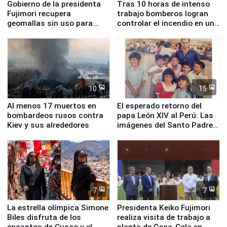
Gobierno de la presidenta
Tras 10 horas de intenso
Fujimori recupera
trabajo bomberos logran
geomallas sin uso para
controlar el incendio en una
proteger Santa Eulalia ante
planta química de Santiago
Fenómeno El Niño
de Chile
10
15
Al menos 17 muertos en
El esperado retorno del
bombardeos rusos contra
papa León XIV al Perú: Las
Kiev y sus alrededores
imágenes del Santo Padre
en su labor pastoral en
nuestro país
7
7
La estrella olímpica Simone
Presidenta Keiko Fujimori
Biles disfruta de los
realiza visita de trabajo a
encantos de Cusco y el
planta de Coca-Cola en