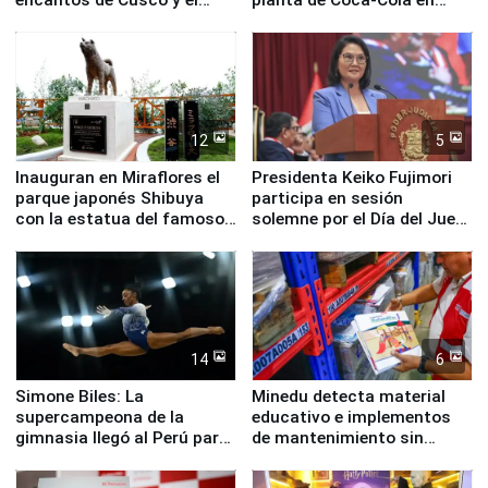
Valle Sagrado
Pucusana
12
5
Inauguran en Miraflores el
Presidenta Keiko Fujimori
parque japonés Shibuya
participa en sesión
con la estatua del famoso
solemne por el Día del Juez
perro Hachiko
y la Jueza
14
6
Simone Biles: La
Minedu detecta material
supercampeona de la
educativo e implementos
gimnasia llegó al Perú para
de mantenimiento sin
empezar cuenta regresiva a
distribuir en almacenes de
Panamericanos Lima 2027
la UGEL 2