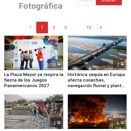
Fotográfica
chevron_left
chevron_right
1
2
3
...
10
10
7
La Plaza Mayor ya respira la
Histórica sequía en Europa
fiesta de los Juegos
afecta cosechas,
Panamericanos 2027
navegación fluvial y plantas
nucleares
5
6