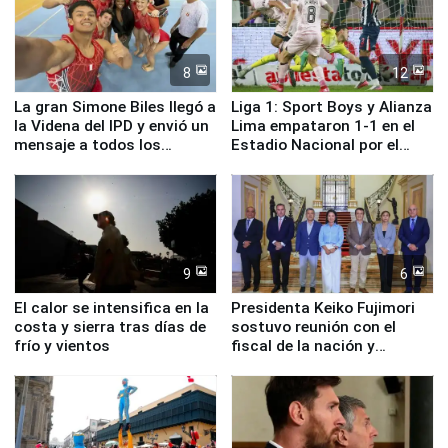
8
12
La gran Simone Biles llegó a
Liga 1: Sport Boys y Alianza
la Videna del IPD y envió un
Lima empataron 1-1 en el
mensaje a todos los
Estadio Nacional por el
deportistas del Perú
Torneo Clausura
9
6
El calor se intensifica en la
Presidenta Keiko Fujimori
costa y sierra tras días de
sostuvo reunión con el
frío y vientos
fiscal de la nación y
ministros de Estado