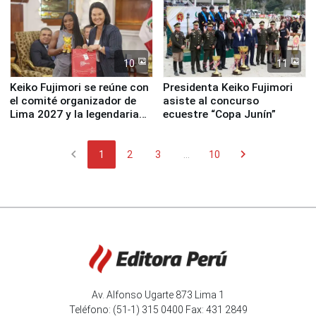
10
11
Keiko Fujimori se reúne con
Presidenta Keiko Fujimori
el comité organizador de
asiste al concurso
Lima 2027 y la legendaria
ecuestre “Copa Junín”
Simone Biles
chevron_left
chevron_right
1
2
3
...
10
Av. Alfonso Ugarte 873 Lima 1
Teléfono: (51-1) 315 0400 Fax: 431 2849