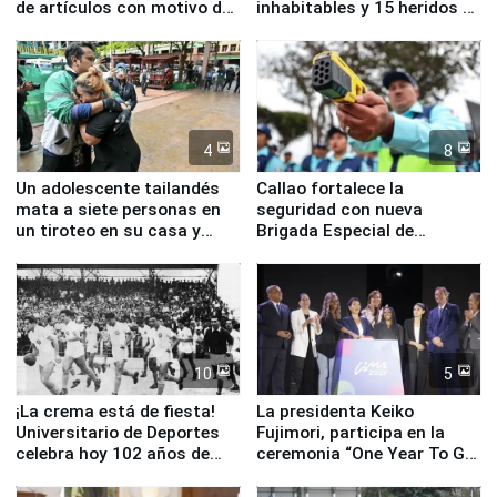
de artículos con motivo de
inhabitables y 15 heridos en
la visita del papa León XIV
Junín
4
8
Un adolescente tailandés
Callao fortalece la
mata a siete personas en
seguridad con nueva
un tiroteo en su casa y
Brigada Especial de
escuela
Turismo y moderno
equipamiento para
Serenazgo
10
5
¡La crema está de fiesta!
La presidenta Keiko
Universitario de Deportes
Fujimori, participa en la
celebra hoy 102 años de
ceremonia “One Year To Go
fundación
de Lima 2027”