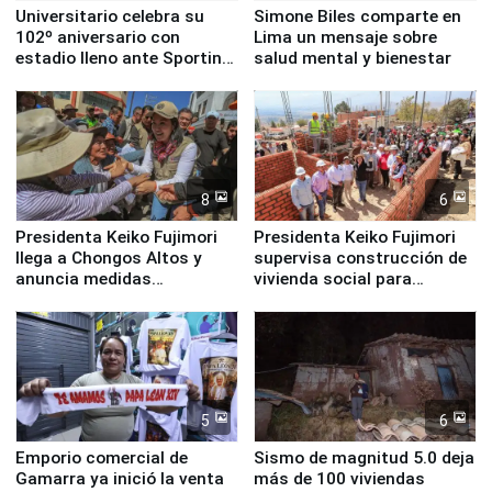
Universitario celebra su
Simone Biles comparte en
102º aniversario con
Lima un mensaje sobre
estadio lleno ante Sporting
salud mental y bienestar
Cristal
8
6
Presidenta Keiko Fujimori
Presidenta Keiko Fujimori
llega a Chongos Altos y
supervisa construcción de
anuncia medidas
vivienda social para
inmediatas en vivienda,
familias afectadas por
educación, salud y empleo
sismo en Junín
5
6
Emporio comercial de
Sismo de magnitud 5.0 deja
Gamarra ya inició la venta
más de 100 viviendas