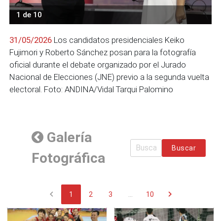
1 de 10
31/05/2026
Los candidatos presidenciales Keiko
Fujimori y Roberto Sánchez posan para la fotografía
oficial durante el debate organizado por el Jurado
Nacional de Elecciones (JNE) previo a la segunda vuelta
electoral. Foto: ANDINA/Vidal Tarqui Palomino
Galería
Buscar
Fotográfica
chevron_left
chevron_right
1
2
3
...
10