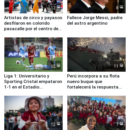
12
8
Artistas de circo y payasos
Fallece Jorge Messi, padre
desfilaron en colorido
del astro argentino
pasacalle por el centro de
Lima
12
11
Liga 1: Universitario y
Perú incorpora a su flota
Sporting Cristal empataron
nuevo buque que
1-1 en el Estadio
fortalecerá la respuesta
Monumental
ante el fenómeno El Niño
12
7