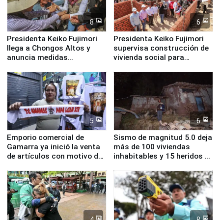
8
6
Presidenta Keiko Fujimori
Presidenta Keiko Fujimori
llega a Chongos Altos y
supervisa construcción de
anuncia medidas
vivienda social para
inmediatas en vivienda,
familias afectadas por
educación, salud y empleo
sismo en Junín
5
6
Emporio comercial de
Sismo de magnitud 5.0 deja
Gamarra ya inició la venta
más de 100 viviendas
de artículos con motivo de
inhabitables y 15 heridos en
la visita del papa León XIV
Junín
4
8