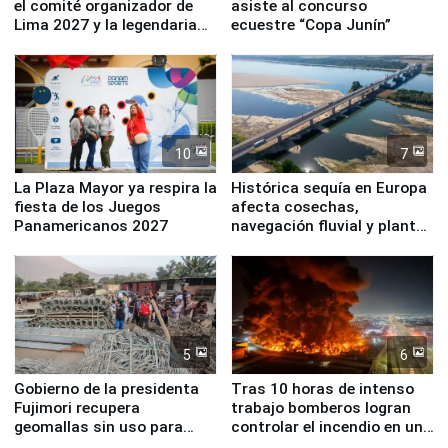
el comité organizador de
asiste al concurso
Lima 2027 y la legendaria
ecuestre “Copa Junín”
Simone Biles
10
7
La Plaza Mayor ya respira la
Histórica sequía en Europa
fiesta de los Juegos
afecta cosechas,
Panamericanos 2027
navegación fluvial y plantas
nucleares
5
6
Gobierno de la presidenta
Tras 10 horas de intenso
Fujimori recupera
trabajo bomberos logran
geomallas sin uso para
controlar el incendio en una
proteger Santa Eulalia ante
planta química de Santiago