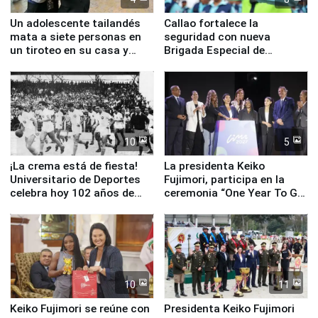
Un adolescente tailandés
Callao fortalece la
mata a siete personas en
seguridad con nueva
un tiroteo en su casa y
Brigada Especial de
escuela
Turismo y moderno
equipamiento para
Serenazgo
10
5
¡La crema está de fiesta!
La presidenta Keiko
Universitario de Deportes
Fujimori, participa en la
celebra hoy 102 años de
ceremonia “One Year To Go
fundación
de Lima 2027”
10
11
Keiko Fujimori se reúne con
Presidenta Keiko Fujimori