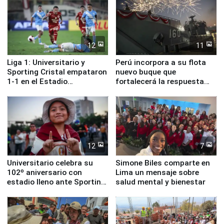
12
11
Liga 1: Universitario y
Perú incorpora a su flota
Sporting Cristal empataron
nuevo buque que
1-1 en el Estadio
fortalecerá la respuesta
Monumental
ante el fenómeno El Niño
12
7
Universitario celebra su
Simone Biles comparte en
102º aniversario con
Lima un mensaje sobre
estadio lleno ante Sporting
salud mental y bienestar
Cristal