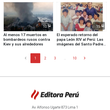
Fenómeno El Niño
de Chile
10
15
Al menos 17 muertos en
El esperado retorno del
bombardeos rusos contra
papa León XIV al Perú: Las
Kiev y sus alrededores
imágenes del Santo Padre
en su labor pastoral en
nuestro país
chevron_left
chevron_right
1
2
3
...
10
Av. Alfonso Ugarte 873 Lima 1