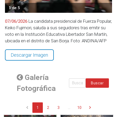
1 de 5
07/06/2026
La candidata presidencial de Fuerza Popular,
Keiko Fujimori, saluda a sus seguidores tras emitir su
voto en la Institución Educativa Libertador San Martín,
ubicada en el distrito de San Borja. Foto: ANDINA/AFP
Descargar Imagen
Galería
Buscar
Fotográfica
chevron_left
chevron_right
1
2
3
...
10