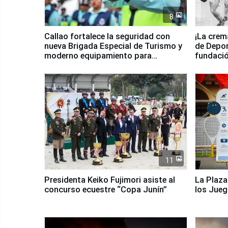
8
Callao fortalece la seguridad con
¡La crem
nueva Brigada Especial de Turismo y
de Depor
moderno equipamiento para
fundaci
Serenazgo
11
Presidenta Keiko Fujimori asiste al
La Plaza
concurso ecuestre “Copa Junín”
los Jue