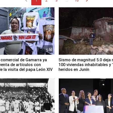
chevron_left
chevron_right
1
2
3
...
10
5
 comercial de Gamarra ya
Sismo de magnitud 5.0 deja
 venta de artículos con
100 viviendas inhabitables y 
e la visita del papa León XIV
heridos en Junín