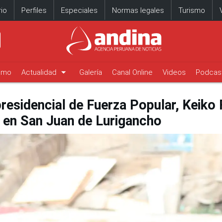
io
Perfiles
Especiales
Normas legales
Turismo
arrow_drop_down
timo
Actualidad
Galería
Canal Online
Videos
Podcas
esidencial de Fuerza Popular, Keiko F
r en San Juan de Lurigancho