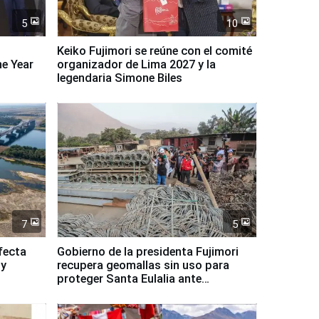
5
10
Keiko Fujimori se reúne con el comité
ne Year
organizador de Lima 2027 y la
legendaria Simone Biles
7
5
fecta
Gobierno de la presidenta Fujimori
 y
recupera geomallas sin uso para
proteger Santa Eulalia ante
Fenómeno El Niño