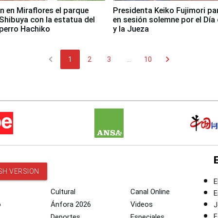
n en Miraflores el parque
Presidenta Keiko Fujimori pa
Shibuya con la estatua del
en sesión solemne por el Día 
perro Hachiko
y la Jueza
chevron_left
chevron_right
1
2
3
...
10
SH VERSION
E
Cultural
Canal Online
E
o
Ánfora 2026
Videos
J
F
Deportes
Especiales