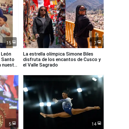
15
7
 León
La estrella olímpica Simone Biles
l Santo
disfruta de los encantos de Cusco y
n nuestro
el Valle Sagrado
5
14