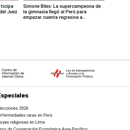
rticipa
Simone Biles: La supercampeona de
del Juez
la gimnasia llegó al Perú para
empezar cuenta regresiva a
Panamericanos Lima 2027
Especiales
lecciones 2026
nfermedades raras en Perú
oyas religiosas en Lima
oro de Cooperación Económica Asia-Pacífico