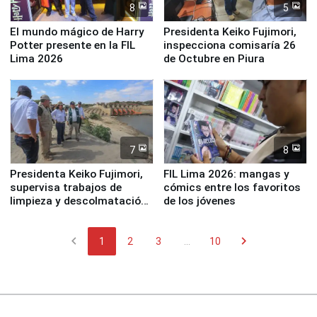
8
5
El mundo mágico de Harry
Presidenta Keiko Fujimori,
Potter presente en la FIL
inspecciona comisaría 26
Lima 2026
de Octubre en Piura
7
8
Presidenta Keiko Fujimori,
FIL Lima 2026: mangas y
supervisa trabajos de
cómics entre los favoritos
limpieza y descolmatación
de los jóvenes
en río Piura
chevron_left
chevron_right
1
2
3
...
10