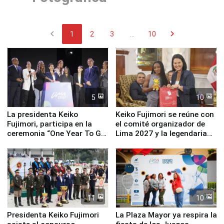
chevron_left
chevron_right
1
2
3
...
10
5
10
La presidenta Keiko
Keiko Fujimori se reúne con
Fujimori, participa en la
el comité organizador de
ceremonia “One Year To Go
Lima 2027 y la legendaria
de Lima 2027”
Simone Biles
11
10
Presidenta Keiko Fujimori
La Plaza Mayor ya respira la