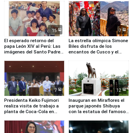
de Chile
15
7
El esperado retorno del
La estrella olímpica Simone
papa León XIV al Perú: Las
Biles disfruta de los
imágenes del Santo Padre
encantos de Cusco y el
en su labor pastoral en
Valle Sagrado
nuestro país
7
12
Presidenta Keiko Fujimori
Inauguran en Miraflores el
realiza visita de trabajo a
parque japonés Shibuya
planta de Coca-Cola en
con la estatua del famoso
Pucusana
perro Hachiko