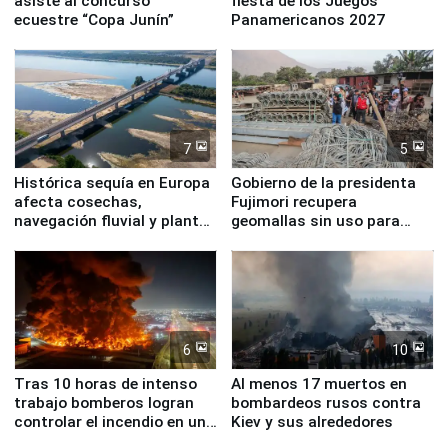
asiste al concurso
fiesta de los Juegos
ecuestre “Copa Junín”
Panamericanos 2027
7
5
Histórica sequía en Europa
Gobierno de la presidenta
afecta cosechas,
Fujimori recupera
navegación fluvial y plantas
geomallas sin uso para
nucleares
proteger Santa Eulalia ante
Fenómeno El Niño
6
10
Tras 10 horas de intenso
Al menos 17 muertos en
trabajo bomberos logran
bombardeos rusos contra
controlar el incendio en una
Kiev y sus alrededores
planta química de Santiago