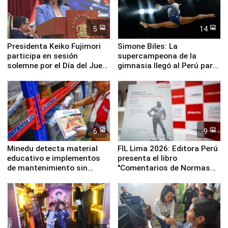
5
14
Presidenta Keiko Fujimori
Simone Biles: La
participa en sesión
supercampeona de la
solemne por el Día del Juez
gimnasia llegó al Perú para
y la Jueza
empezar cuenta regresiva a
Panamericanos Lima 2027
6
9
Minedu detecta material
FIL Lima 2026: Editora Perú
educativo e implementos
presenta el libro
de mantenimiento sin
"Comentarios de Normas
distribuir en almacenes de
Legales: Laboral Vl .
la UGEL 2
Derecho Colectivo"