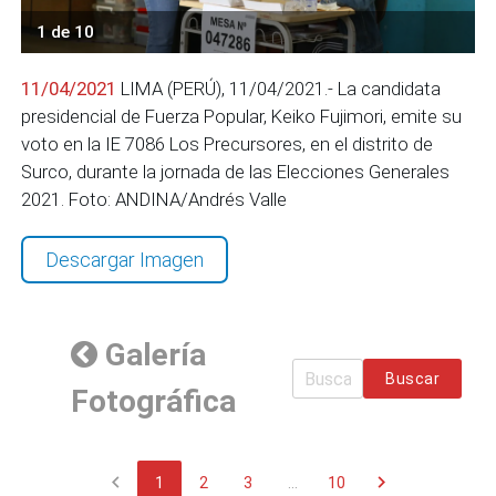
1 de 10
11/04/2021
LIMA (PERÚ), 11/04/2021.- La candidata
presidencial de Fuerza Popular, Keiko Fujimori, emite su
voto en la IE 7086 Los Precursores, en el distrito de
Surco, durante la jornada de las Elecciones Generales
2021. Foto: ANDINA/Andrés Valle
Descargar Imagen
Galería
Buscar
Fotográfica
chevron_left
chevron_right
1
2
3
...
10