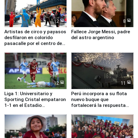
12
8
Artistas de circo y payasos
Fallece Jorge Messi, padre
desfilaron en colorido
del astro argentino
pasacalle por el centro de
Lima
12
11
Liga 1: Universitario y
Perú incorpora a su flota
Sporting Cristal empataron
nuevo buque que
1-1 en el Estadio
fortalecerá la respuesta
Monumental
ante el fenómeno El Niño