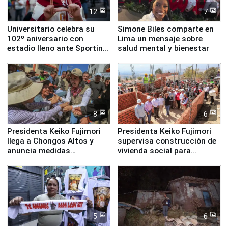
12
7
Universitario celebra su
Simone Biles comparte en
102º aniversario con
Lima un mensaje sobre
estadio lleno ante Sporting
salud mental y bienestar
Cristal
8
6
Presidenta Keiko Fujimori
Presidenta Keiko Fujimori
llega a Chongos Altos y
supervisa construcción de
anuncia medidas
vivienda social para
inmediatas en vivienda,
familias afectadas por
educación, salud y empleo
sismo en Junín
5
6