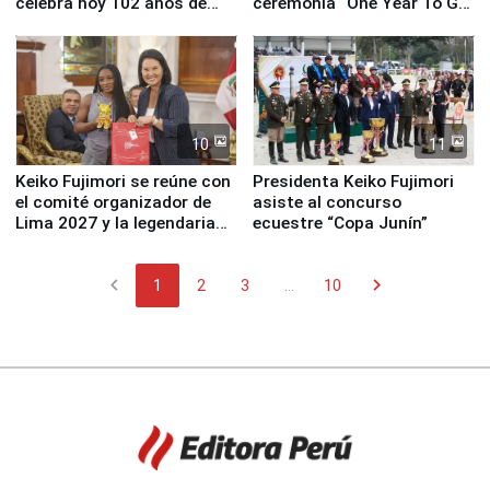
celebra hoy 102 años de
ceremonia “One Year To Go
fundación
de Lima 2027”
10
11
Keiko Fujimori se reúne con
Presidenta Keiko Fujimori
el comité organizador de
asiste al concurso
Lima 2027 y la legendaria
ecuestre “Copa Junín”
Simone Biles
chevron_left
chevron_right
1
2
3
...
10