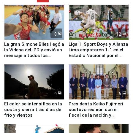
8
12
La gran Simone Biles llegó a
Liga 1: Sport Boys y Alianza
la Videna del IPD y envió un
Lima empataron 1-1 en el
mensaje a todos los
Estadio Nacional por el
deportistas del Perú
Torneo Clausura
9
6
El calor se intensifica en la
Presidenta Keiko Fujimori
costa y sierra tras días de
sostuvo reunión con el
frío y vientos
fiscal de la nación y
ministros de Estado