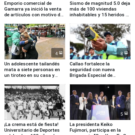
Emporio comercial de
Sismo de magnitud 5.0 deja
Gamarra ya inició la venta
más de 100 viviendas
de artículos con motivo de
inhabitables y 15 heridos en
la visita del papa León XIV
Junín
4
8
Un adolescente tailandés
Callao fortalece la
mata a siete personas en
seguridad con nueva
un tiroteo en su casa y
Brigada Especial de
escuela
Turismo y moderno
equipamiento para
Serenazgo
10
5
¡La crema está de fiesta!
La presidenta Keiko
Universitario de Deportes
Fujimori, participa en la