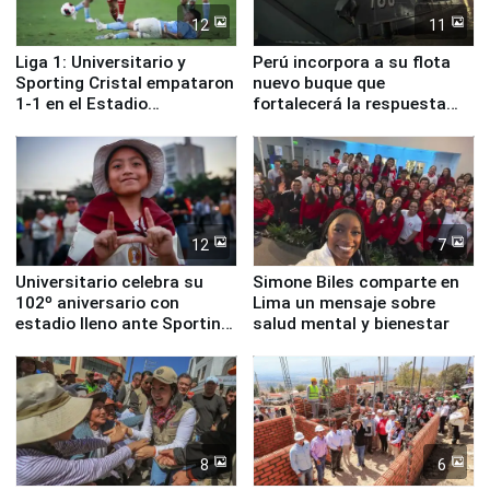
12
11
Liga 1: Universitario y
Perú incorpora a su flota
Sporting Cristal empataron
nuevo buque que
1-1 en el Estadio
fortalecerá la respuesta
Monumental
ante el fenómeno El Niño
12
7
Universitario celebra su
Simone Biles comparte en
102º aniversario con
Lima un mensaje sobre
estadio lleno ante Sporting
salud mental y bienestar
Cristal
8
6