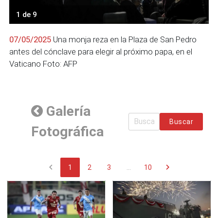
1 de 9
07/05/2025
Una monja reza en la Plaza de San Pedro
antes del cónclave para elegir al próximo papa, en el
Vaticano Foto: AFP
Galería
Buscar
Fotográfica
chevron_left
chevron_right
1
2
3
...
10