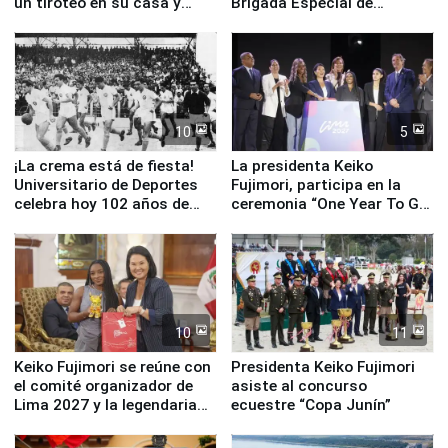
un tiroteo en su casa y
Brigada Especial de
escuela
Turismo y moderno
equipamiento para
Serenazgo
10
5
¡La crema está de fiesta!
La presidenta Keiko
Universitario de Deportes
Fujimori, participa en la
celebra hoy 102 años de
ceremonia “One Year To Go
fundación
de Lima 2027”
10
11
Keiko Fujimori se reúne con
Presidenta Keiko Fujimori
el comité organizador de
asiste al concurso
Lima 2027 y la legendaria
ecuestre “Copa Junín”
Simone Biles