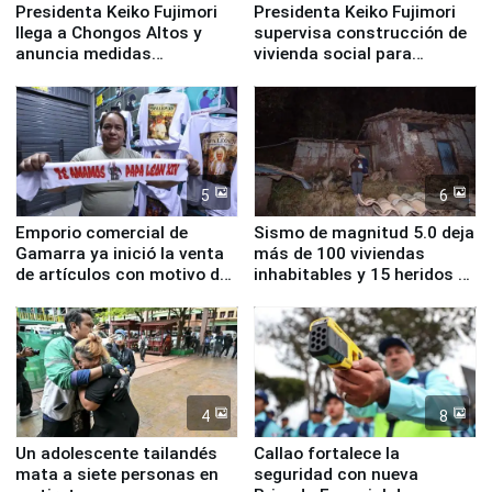
Presidenta Keiko Fujimori
Presidenta Keiko Fujimori
llega a Chongos Altos y
supervisa construcción de
anuncia medidas
vivienda social para
inmediatas en vivienda,
familias afectadas por
educación, salud y empleo
sismo en Junín
5
6
Emporio comercial de
Sismo de magnitud 5.0 deja
Gamarra ya inició la venta
más de 100 viviendas
de artículos con motivo de
inhabitables y 15 heridos en
la visita del papa León XIV
Junín
4
8
Un adolescente tailandés
Callao fortalece la
mata a siete personas en
seguridad con nueva