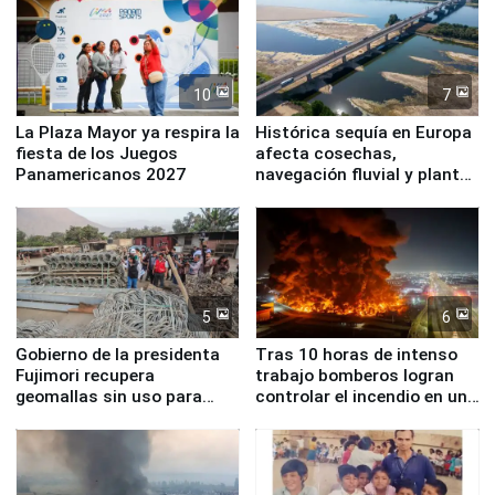
10
7
La Plaza Mayor ya respira la
Histórica sequía en Europa
fiesta de los Juegos
afecta cosechas,
Panamericanos 2027
navegación fluvial y plantas
nucleares
5
6
Gobierno de la presidenta
Tras 10 horas de intenso
Fujimori recupera
trabajo bomberos logran
geomallas sin uso para
controlar el incendio en una
proteger Santa Eulalia ante
planta química de Santiago
Fenómeno El Niño
de Chile