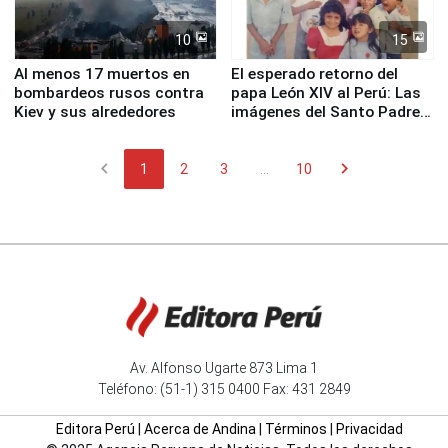
10
15
Al menos 17 muertos en
El esperado retorno del
bombardeos rusos contra
papa León XIV al Perú: Las
Kiev y sus alrededores
imágenes del Santo Padre
en su labor pastoral en
nuestro país
chevron_left
chevron_right
1
2
3
...
10
Av. Alfonso Ugarte 873 Lima 1
Teléfono: (51-1) 315 0400 Fax: 431 2849
Editora Perú
|
Acerca de Andina
|
Términos
|
Privacidad