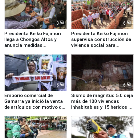
8
6
Presidenta Keiko Fujimori
Presidenta Keiko Fujimori
llega a Chongos Altos y
supervisa construcción de
anuncia medidas
vivienda social para
inmediatas en vivienda,
familias afectadas por
educación, salud y empleo
sismo en Junín
5
6
Emporio comercial de
Sismo de magnitud 5.0 deja
Gamarra ya inició la venta
más de 100 viviendas
de artículos con motivo de
inhabitables y 15 heridos en
la visita del papa León XIV
Junín