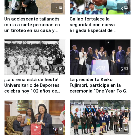
4
8
Un adolescente tailandés
Callao fortalece la
mata a siete personas en
seguridad con nueva
un tiroteo en su casa y
Brigada Especial de
escuela
Turismo y moderno
equipamiento para
Serenazgo
10
5
¡La crema está de fiesta!
La presidenta Keiko
Universitario de Deportes
Fujimori, participa en la
celebra hoy 102 años de
ceremonia “One Year To Go
fundación
de Lima 2027”
10
11