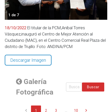
1 de 7
18/10/2022
El titular de la PCM,Aníbal Torres
Vásquez,inauguró el Centro de Mejor Atención al
Ciudadano (MAC), en el Centro Comercial Real Plaza del
distrito de Trujillo .Foto: ANDINA/PCM
Descargar Imagen
Galería
Buscar
Fotográfica
chevron_left
chevron_right
1
2
3
...
10