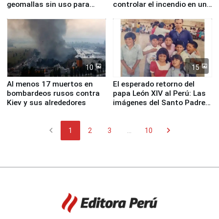
geomallas sin uso para
controlar el incendio en una
proteger Santa Eulalia ante
planta química de Santiago
Fenómeno El Niño
de Chile
10
15
Al menos 17 muertos en
El esperado retorno del
bombardeos rusos contra
papa León XIV al Perú: Las
Kiev y sus alrededores
imágenes del Santo Padre
en su labor pastoral en
nuestro país
chevron_left
chevron_right
1
2
3
...
10