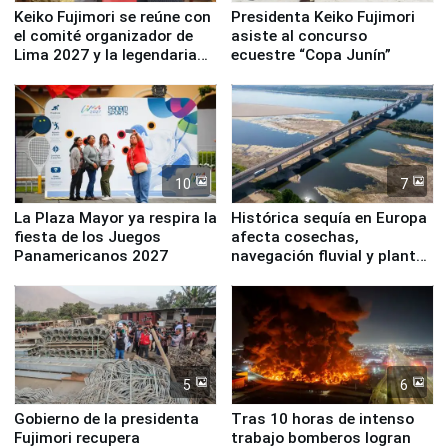
Keiko Fujimori se reúne con
Presidenta Keiko Fujimori
el comité organizador de
asiste al concurso
Lima 2027 y la legendaria
ecuestre “Copa Junín”
Simone Biles
10
7
La Plaza Mayor ya respira la
Histórica sequía en Europa
fiesta de los Juegos
afecta cosechas,
Panamericanos 2027
navegación fluvial y plantas
nucleares
5
6
Gobierno de la presidenta
Tras 10 horas de intenso
Fujimori recupera
trabajo bomberos logran