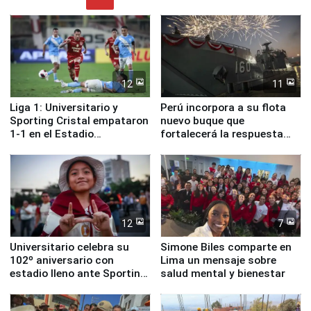
12
11
Liga 1: Universitario y
Perú incorpora a su flota
Sporting Cristal empataron
nuevo buque que
1-1 en el Estadio
fortalecerá la respuesta
Monumental
ante el fenómeno El Niño
12
7
Universitario celebra su
Simone Biles comparte en
102º aniversario con
Lima un mensaje sobre
estadio lleno ante Sporting
salud mental y bienestar
Cristal