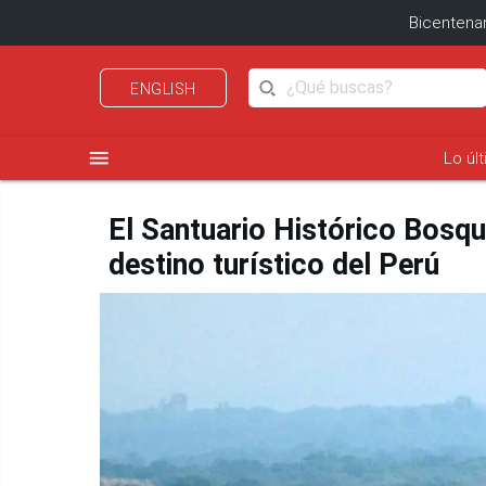
Bicentenar
ENGLISH
menu
Lo úl
El Santuario Histórico Bosq
destino turístico del Perú