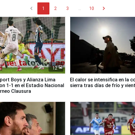
chevron_left
chevron_right
1
2
3
...
10
12
Sport Boys y Alianza Lima
El calor se intensifica en la c
n 1-1 en el Estadio Nacional
sierra tras días de frío y vien
orneo Clausura