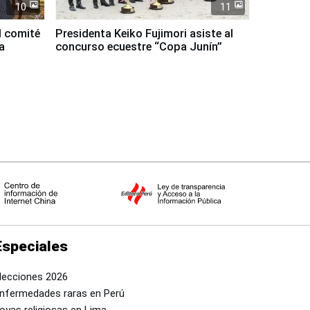
10
11
l comité
Presidenta Keiko Fujimori asiste al
a
concurso ecuestre “Copa Junín”
Especiales
lecciones 2026
nfermedades raras en Perú
oyas religiosas en Lima