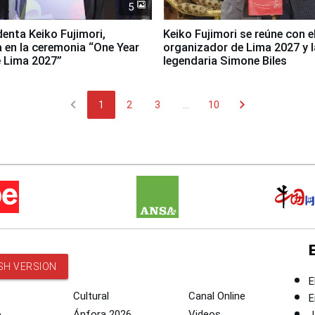
5
denta Keiko Fujimori,
Keiko Fujimori se reúne con e
a en la ceremonia “One Year
organizador de Lima 2027 y l
 Lima 2027”
legendaria Simone Biles
chevron_left
chevron_right
1
2
3
...
10
SH VERSION
E
Cultural
Canal Online
E
o
Ánfora 2026
Videos
J