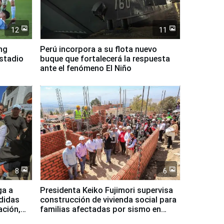
12
11
ing
Perú incorpora a su flota nuevo
Estadio
buque que fortalecerá la respuesta
ante el fenómeno El Niño
8
6
ga a
Presidenta Keiko Fujimori supervisa
didas
construcción de vivienda social para
ación,
familias afectadas por sismo en
Junín