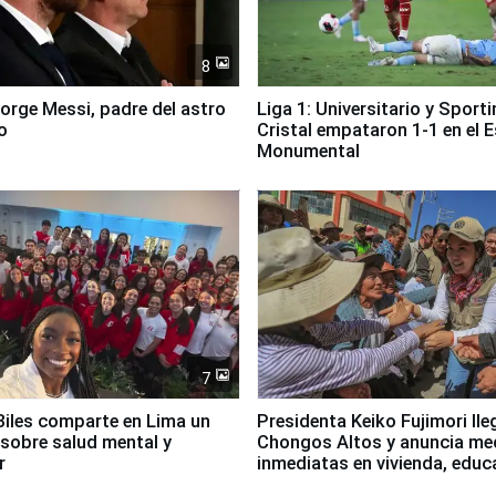
8
Jorge Messi, padre del astro
Liga 1: Universitario y Sport
o
Cristal empataron 1-1 en el 
Monumental
7
iles comparte en Lima un
Presidenta Keiko Fujimori lle
sobre salud mental y
Chongos Altos y anuncia me
r
inmediatas en vivienda, educ
salud y empleo