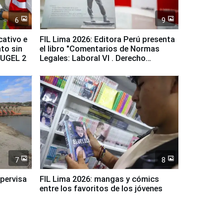
6
9
cativo e
FIL Lima 2026: Editora Perú presenta
to sin
el libro "Comentarios de Normas
a UGEL 2
Legales: Laboral Vl . Derecho
Colectivo"
7
8
upervisa
FIL Lima 2026: mangas y cómics
entre los favoritos de los jóvenes