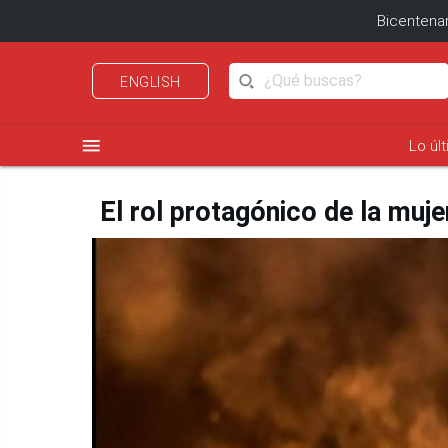
Bicentenar
ENGLISH
menu
Lo úl
El rol protagónico de la mujer