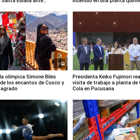
 Santa Eulalia ante
incendio en una planta quími
o El Niño
Santiago de Chile
7
lla olímpica Simone Biles
Presidenta Keiko Fujimori rea
 de los encantos de Cusco y
visita de trabajo a planta de
 Sagrado
Cola en Pucusana