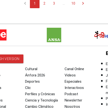
chevron_left
chevron_right
1
2
3
...
10
SH VERSION
E
Cultural
Canal Online
E
o
Ánfora 2026
Videos
J
F
Deportes
Especiales
E
a
Clic
Interactivos
m
Perfiles y Crónicas
Podcast
P
es
Ciencia y Tecnología
Newsletter
I
onal
Cambio Climático
Nosotros