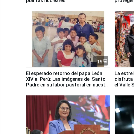
plantas nucleares
proteger
Fenómen
15
El esperado retorno del papa León
La estre
XIV al Perú: Las imágenes del Santo
disfruta
Padre en su labor pastoral en nuestro
el Valle
país