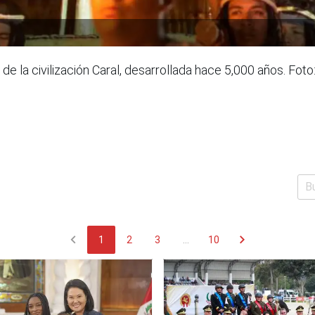
de la civilización Caral, desarrollada hace 5,000 años. F
chevron_left
chevron_right
1
2
3
...
10