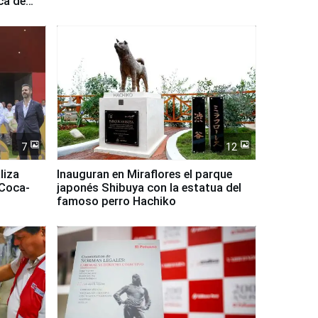
ca de
7
12
liza
Inauguran en Miraflores el parque
 Coca-
japonés Shibuya con la estatua del
famoso perro Hachiko