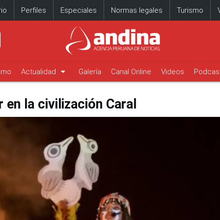
io
Perfiles
Especiales
Normas legales
Turismo
arrow_drop_down
timo
Actualidad
Galería
Canal Online
Videos
Podcas
 en la civilización Caral