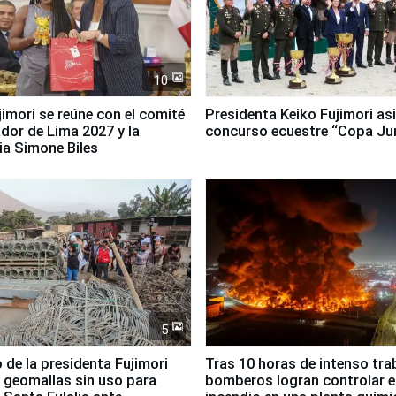
10
jimori se reúne con el comité
Presidenta Keiko Fujimori asi
dor de Lima 2027 y la
concurso ecuestre “Copa Ju
ia Simone Biles
5
 de la presidenta Fujimori
Tras 10 horas de intenso tra
 geomallas sin uso para
bomberos logran controlar e