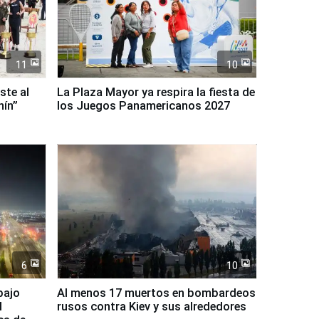
11
10
ste al
La Plaza Mayor ya respira la fiesta de
nín”
los Juegos Panamericanos 2027
6
10
bajo
Al menos 17 muertos en bombardeos
l
rusos contra Kiev y sus alrededores