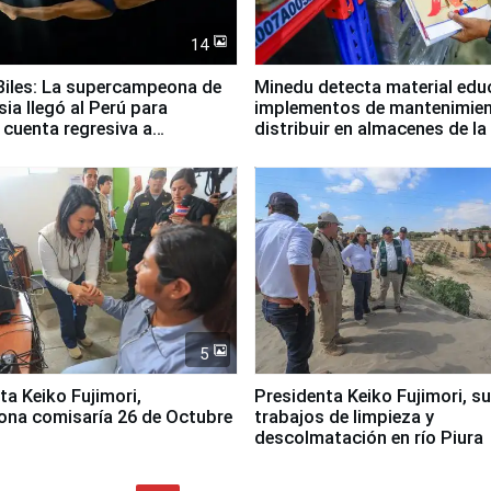
14
iles: La supercampeona de
Minedu detecta material edu
sia llegó al Perú para
implementos de mantenimien
cuenta regresiva a
distribuir en almacenes de l
icanos Lima 2027
5
jimori,
Presidenta Keiko Fujimori, s
ona comisaría 26 de Octubre
trabajos de limpieza y
descolmatación en río Piura