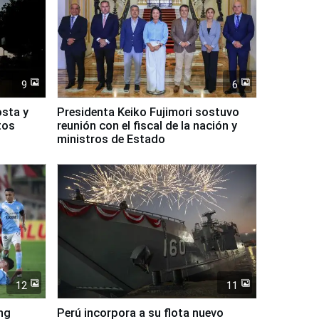
9
6
osta y
Presidenta Keiko Fujimori sostuvo
tos
reunión con el fiscal de la nación y
ministros de Estado
12
11
ing
Perú incorpora a su flota nuevo