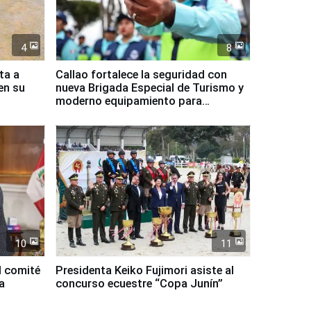
4
8
ta a
Callao fortalece la seguridad con
en su
nueva Brigada Especial de Turismo y
moderno equipamiento para
Serenazgo
10
11
l comité
Presidenta Keiko Fujimori asiste al
a
concurso ecuestre “Copa Junín”