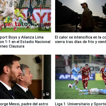
12
Sport Boys y Alianza Lima
El calor se intensifica en la c
n 1-1 en el Estadio Nacional
sierra tras días de frío y vien
orneo Clausura
8
Jorge Messi, padre del astro
Liga 1: Universitario y Sport