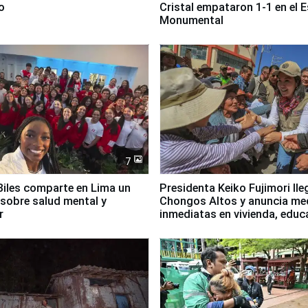
o
Cristal empataron 1-1 en el 
Monumental
7
iles comparte en Lima un
Presidenta Keiko Fujimori lle
sobre salud mental y
Chongos Altos y anuncia me
r
inmediatas en vivienda, educ
salud y empleo