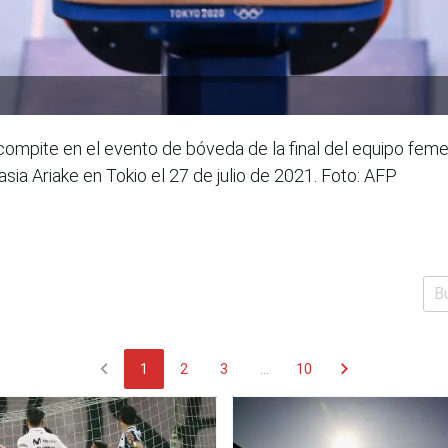
mpite en el evento de bóveda de la final del equipo femen
ia Ariake en Tokio el 27 de julio de 2021. Foto: AFP
chevron_left
chevron_right
1
2
3
...
10