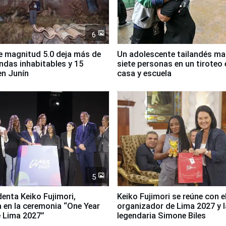
6
 magnitud 5.0 deja más de
Un adolescente tailandés ma
endas inhabitables y 15
siete personas en un tiroteo 
en Junín
casa y escuela
5
denta Keiko Fujimori,
Keiko Fujimori se reúne con e
a en la ceremonia “One Year
organizador de Lima 2027 y l
 Lima 2027”
legendaria Simone Biles