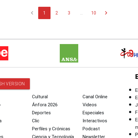
chevron_left
chevron_right
1
2
3
...
10
SH VERSION
E
Cultural
Canal Online
E
o
Ánfora 2026
Videos
J
F
Deportes
Especiales
E
a
Clic
Interactivos
m
Perfiles y Crónicas
Podcast
P
es
Ciencia y Tecnología
Newsletter