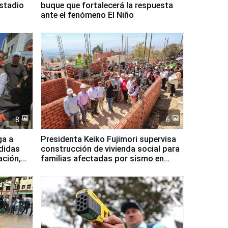
Estadio
buque que fortalecerá la respuesta
ante el fenómeno El Niño
8
6
ga a
Presidenta Keiko Fujimori supervisa
didas
construcción de vivienda social para
ación,
familias afectadas por sismo en
Junín