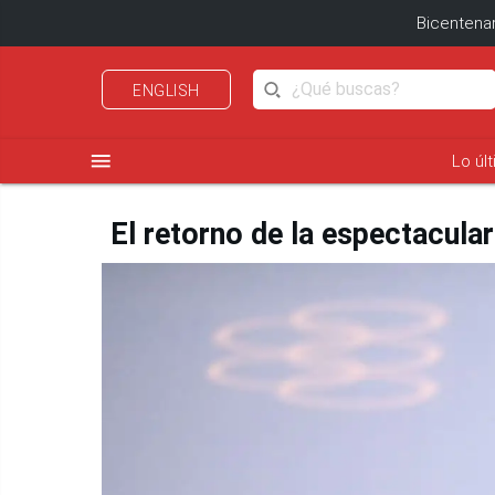
Bicentenar
ENGLISH
menu
Lo úl
El retorno de la espectacula