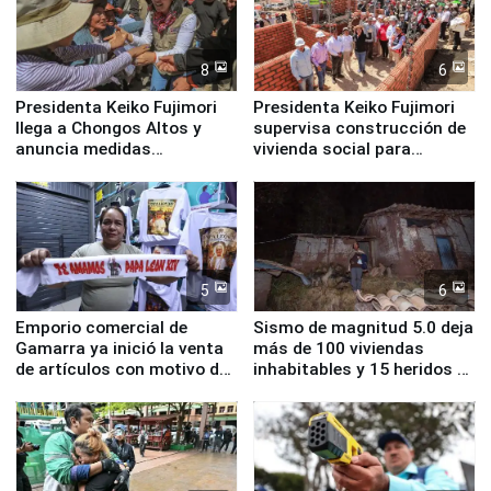
8
6
Presidenta Keiko Fujimori
Presidenta Keiko Fujimori
llega a Chongos Altos y
supervisa construcción de
anuncia medidas
vivienda social para
inmediatas en vivienda,
familias afectadas por
educación, salud y empleo
sismo en Junín
5
6
Emporio comercial de
Sismo de magnitud 5.0 deja
Gamarra ya inició la venta
más de 100 viviendas
de artículos con motivo de
inhabitables y 15 heridos en
la visita del papa León XIV
Junín