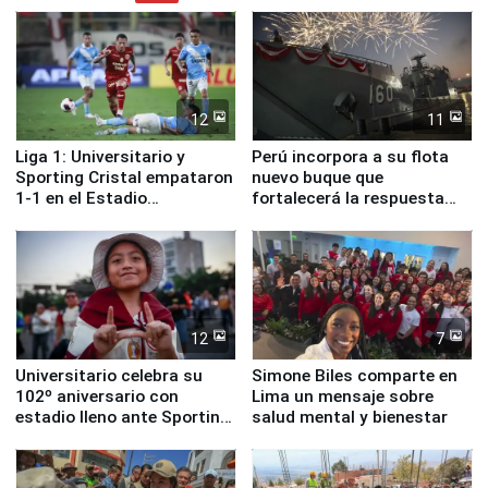
12
11
Liga 1: Universitario y
Perú incorpora a su flota
Sporting Cristal empataron
nuevo buque que
1-1 en el Estadio
fortalecerá la respuesta
Monumental
ante el fenómeno El Niño
12
7
Universitario celebra su
Simone Biles comparte en
102º aniversario con
Lima un mensaje sobre
estadio lleno ante Sporting
salud mental y bienestar
Cristal