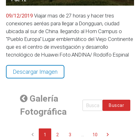
09/12/2019
Viajar mas de 27 horas y hacer tres
conexiones aeréas para llegar a Dongguan, ciudad
ubicada al sur de China. llegando al Horn Campus o
"Pueblo Europa".Lugar emblemático del Viejo Continente
que es el centro de investigación y desarrollo
tecnológico de Huawei Foto:ANDINA/ Rodolfo Espinal
Descargar Imagen
Galería
Buscar
Fotográfica
chevron_left
chevron_right
1
2
3
...
10