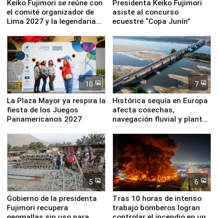
Keiko Fujimori se reúne con
Presidenta Keiko Fujimori
el comité organizador de
asiste al concurso
Lima 2027 y la legendaria
ecuestre “Copa Junín”
Simone Biles
10
7
La Plaza Mayor ya respira la
Histórica sequía en Europa
fiesta de los Juegos
afecta cosechas,
Panamericanos 2027
navegación fluvial y plantas
nucleares
5
6
Gobierno de la presidenta
Tras 10 horas de intenso
Fujimori recupera
trabajo bomberos logran
geomallas sin uso para
controlar el incendio en una