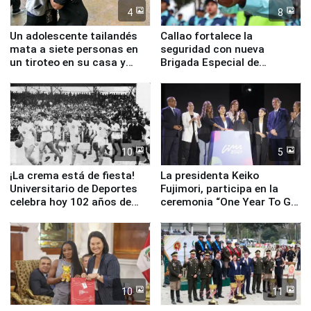
4
8
Un adolescente tailandés
Callao fortalece la
mata a siete personas en
seguridad con nueva
un tiroteo en su casa y
Brigada Especial de
escuela
Turismo y moderno
equipamiento para
Serenazgo
10
5
¡La crema está de fiesta!
La presidenta Keiko
Universitario de Deportes
Fujimori, participa en la
celebra hoy 102 años de
ceremonia “One Year To Go
fundación
de Lima 2027”
10
11