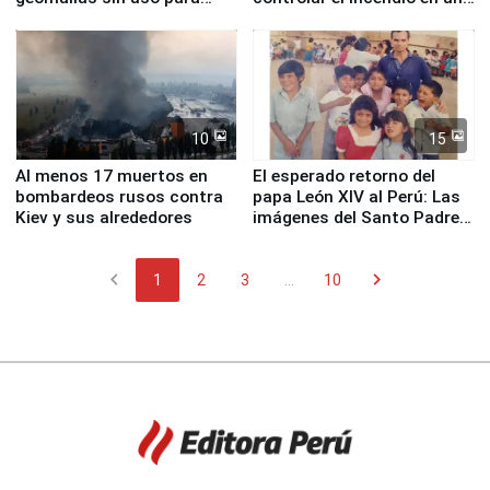
proteger Santa Eulalia ante
planta química de Santiago
Fenómeno El Niño
de Chile
10
15
Al menos 17 muertos en
El esperado retorno del
bombardeos rusos contra
papa León XIV al Perú: Las
Kiev y sus alrededores
imágenes del Santo Padre
en su labor pastoral en
nuestro país
chevron_left
chevron_right
1
2
3
...
10