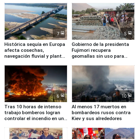
7
5
Histórica sequía en Europa
Gobierno de la presidenta
afecta cosechas,
Fujimori recupera
navegación fluvial y plantas
geomallas sin uso para
nucleares
proteger Santa Eulalia ante
Fenómeno El Niño
6
10
Tras 10 horas de intenso
Al menos 17 muertos en
trabajo bomberos logran
bombardeos rusos contra
controlar el incendio en una
Kiev y sus alrededores
planta química de Santiago
de Chile