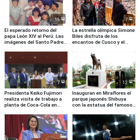
15
7
El esperado retorno del
La estrella olímpica Simone
papa León XIV al Perú: Las
Biles disfruta de los
imágenes del Santo Padre
encantos de Cusco y el
en su labor pastoral en
Valle Sagrado
nuestro país
7
12
Presidenta Keiko Fujimori
Inauguran en Miraflores el
realiza visita de trabajo a
parque japonés Shibuya
planta de Coca-Cola en
con la estatua del famoso
Pucusana
perro Hachiko