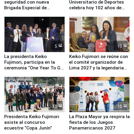
seguridad con nueva
Universitario de Deportes
Brigada Especial de
celebra hoy 102 años de
Turismo y moderno
fundación
equipamiento para
Serenazgo
5
10
La presidenta Keiko
Keiko Fujimori se reúne con
Fujimori, participa en la
el comité organizador de
ceremonia “One Year To Go
Lima 2027 y la legendaria
de Lima 2027”
Simone Biles
11
10
Presidenta Keiko Fujimori
La Plaza Mayor ya respira la
asiste al concurso
fiesta de los Juegos
ecuestre “Copa Junín”
Panamericanos 2027