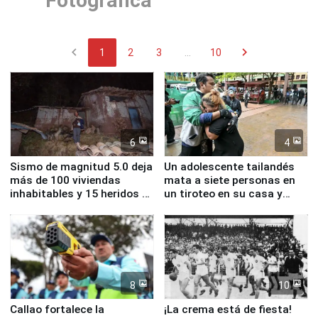
Fotográfica
chevron_left
chevron_right
1
2
3
...
10
6
4
Sismo de magnitud 5.0 deja
Un adolescente tailandés
más de 100 viviendas
mata a siete personas en
inhabitables y 15 heridos en
un tiroteo en su casa y
Junín
escuela
8
10
Callao fortalece la
¡La crema está de fiesta!