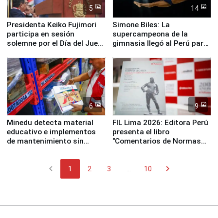
5
14
Presidenta Keiko Fujimori
Simone Biles: La
participa en sesión
supercampeona de la
solemne por el Día del Juez
gimnasia llegó al Perú para
y la Jueza
empezar cuenta regresiva a
Panamericanos Lima 2027
6
9
Minedu detecta material
FIL Lima 2026: Editora Perú
educativo e implementos
presenta el libro
de mantenimiento sin
"Comentarios de Normas
distribuir en almacenes de
Legales: Laboral Vl .
la UGEL 2
Derecho Colectivo"
chevron_left
chevron_right
1
2
3
...
10