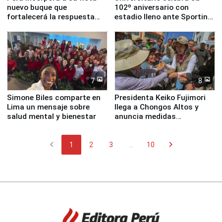
nuevo buque que
102º aniversario con
fortalecerá la respuesta
estadio lleno ante Sporting
ante el fenómeno El Niño
Cristal
7
8
Simone Biles comparte en
Presidenta Keiko Fujimori
Lima un mensaje sobre
llega a Chongos Altos y
salud mental y bienestar
anuncia medidas
inmediatas en vivienda,
educación, salud y empleo
chevron_left
chevron_right
1
2
3
...
10