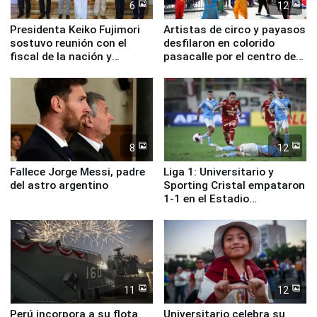
6
12
Presidenta Keiko Fujimori
Artistas de circo y payasos
sostuvo reunión con el
desfilaron en colorido
fiscal de la nación y
pasacalle por el centro de
ministros de Estado
Lima
8
12
Fallece Jorge Messi, padre
Liga 1: Universitario y
del astro argentino
Sporting Cristal empataron
1-1 en el Estadio
Monumental
11
12
Perú incorpora a su flota
Universitario celebra su