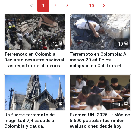
chevron_left
chevron_right
1
2
3
...
10
12
10
Terremoto en Colombia:
Terremoto en Colombia: Al
Declaran desastre nacional
menos 20 edificios
tras registrarse al menos
colapsan en Cali tras el
111 fallecidos
sismo de magnitud 7,4
17
15
Un fuerte terremoto de
Examen UNI 2026-II: Más de
magnitud 7,4 sacude a
5.500 postulantes rinden
Colombia y causa
evaluaciones desde hoy
evacuaciones en Bogotá