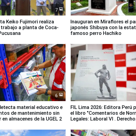
7
ta Keiko Fujimori realiza
Inauguran en Miraflores el p
e trabajo a planta de Coca-
japonés Shibuya con la estat
 Pucusana
famoso perro Hachiko
6
etecta material educativo e
FIL Lima 2026: Editora Perú 
ntos de mantenimiento sin
el libro "Comentarios de No
ir en almacenes de la UGEL 2
Legales: Laboral Vl . Derecho
Colectivo"