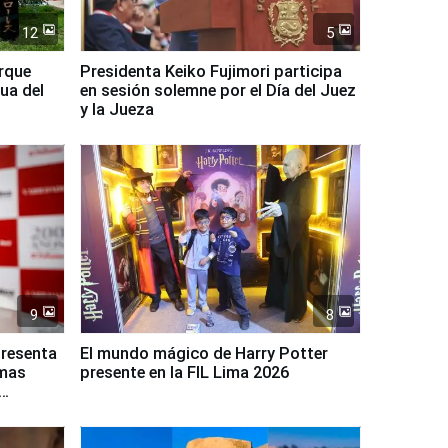
12
5
arque
Presidenta Keiko Fujimori participa
ua del
en sesión solemne por el Día del Juez
y la Jueza
9
8
presenta
El mundo mágico de Harry Potter
rmas
presente en la FIL Lima 2026