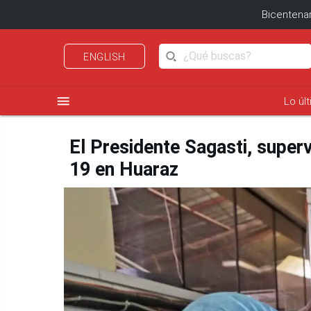
Bicentenar
ENGLISH
menu
Lo úl
El Presidente Sagasti, super
19 en Huaraz