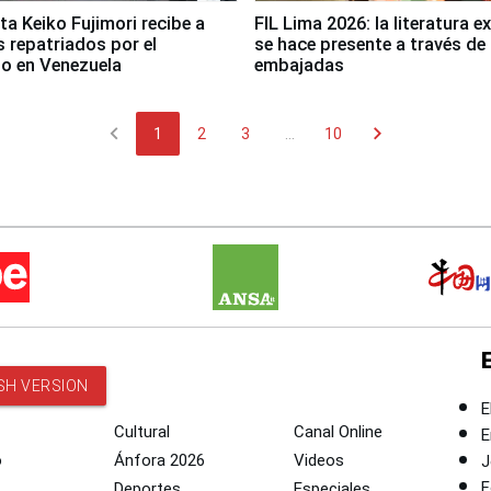
ta Keiko Fujimori recibe a
FIL Lima 2026: la literatura e
 repatriados por el
se hace presente a través de 
o en Venezuela
embajadas
chevron_left
chevron_right
1
2
3
...
10
SH VERSION
E
Cultural
Canal Online
E
o
Ánfora 2026
Videos
J
F
Deportes
Especiales