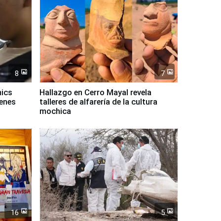
8
7
mics
Hallazgo en Cerro Mayal revela
venes
talleres de alfarería de la cultura
mochica
16
5