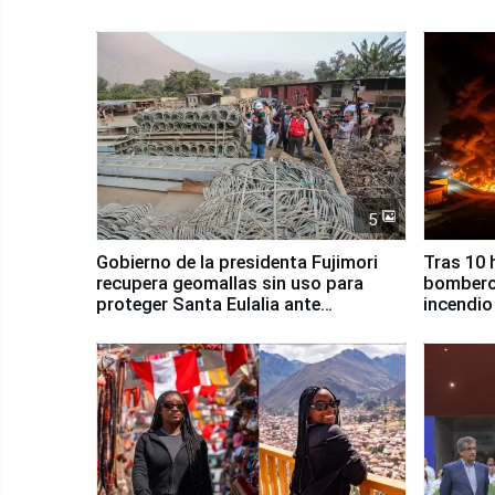
5
Gobierno de la presidenta Fujimori
Tras 10 
recupera geomallas sin uso para
bomberos
proteger Santa Eulalia ante
incendio
Fenómeno El Niño
Santiago