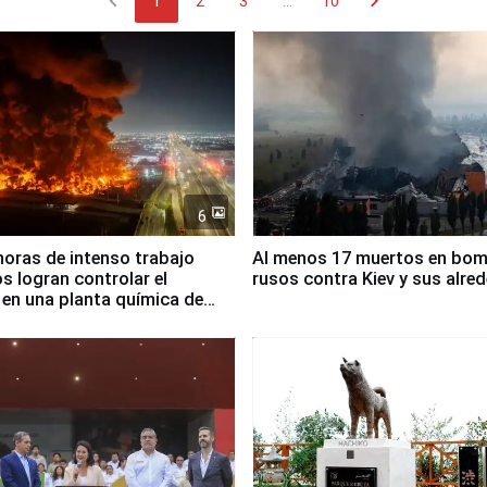
chevron_left
chevron_right
1
2
3
...
10
6
horas de intenso trabajo
Al menos 17 muertos en bo
 logran controlar el
rusos contra Kiev y sus alre
 en una planta química de
 de Chile