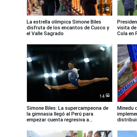
7
La estrella olímpica Simone Biles
Presiden
disfruta de los encantos de Cusco y
visita d
el Valle Sagrado
Cola en
14
Simone Biles: La supercampeona de
Minedu d
la gimnasia llegó al Perú para
impleme
empezar cuenta regresiva a
distribu
Panamericanos Lima 2027