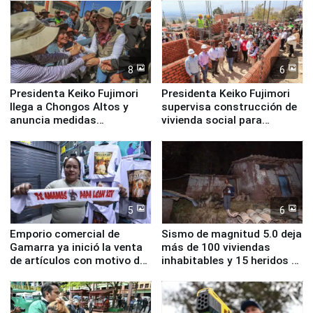
8
6
Presidenta Keiko Fujimori
Presidenta Keiko Fujimori
llega a Chongos Altos y
supervisa construcción de
anuncia medidas
vivienda social para
inmediatas en vivienda,
familias afectadas por
educación, salud y empleo
sismo en Junín
5
6
Emporio comercial de
Sismo de magnitud 5.0 deja
Gamarra ya inició la venta
más de 100 viviendas
de artículos con motivo de
inhabitables y 15 heridos en
la visita del papa León XIV
Junín