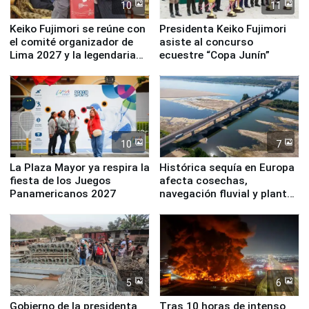
10
11
Keiko Fujimori se reúne con
Presidenta Keiko Fujimori
el comité organizador de
asiste al concurso
Lima 2027 y la legendaria
ecuestre “Copa Junín”
Simone Biles
10
7
La Plaza Mayor ya respira la
Histórica sequía en Europa
fiesta de los Juegos
afecta cosechas,
Panamericanos 2027
navegación fluvial y plantas
nucleares
5
6
Gobierno de la presidenta
Tras 10 horas de intenso