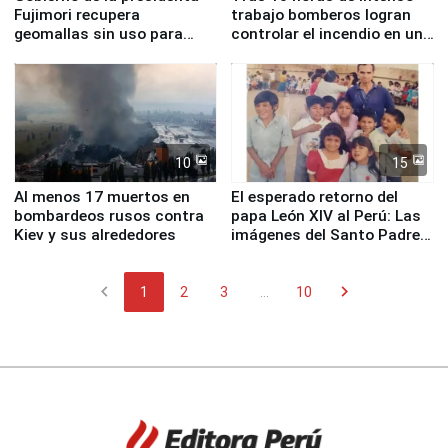
Fujimori recupera
trabajo bomberos logran
geomallas sin uso para
controlar el incendio en una
proteger Santa Eulalia ante
planta química de Santiago
Fenómeno El Niño
de Chile
10
15
Al menos 17 muertos en
El esperado retorno del
bombardeos rusos contra
papa León XIV al Perú: Las
Kiev y sus alrededores
imágenes del Santo Padre
en su labor pastoral en
nuestro país
chevron_left
chevron_right
1
2
3
...
10