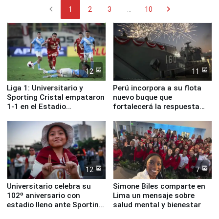
chevron_left
chevron_right
1
2
3
...
10
12
11
Liga 1: Universitario y
Perú incorpora a su flota
Sporting Cristal empataron
nuevo buque que
1-1 en el Estadio
fortalecerá la respuesta
Monumental
ante el fenómeno El Niño
12
7
Universitario celebra su
Simone Biles comparte en
102º aniversario con
Lima un mensaje sobre
estadio lleno ante Sporting
salud mental y bienestar
Cristal