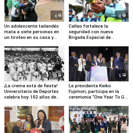
4
8
Un adolescente tailandés
Callao fortalece la
mata a siete personas en
seguridad con nueva
un tiroteo en su casa y
Brigada Especial de
escuela
Turismo y moderno
equipamiento para
Serenazgo
10
5
¡La crema está de fiesta!
La presidenta Keiko
Universitario de Deportes
Fujimori, participa en la
celebra hoy 102 años de
ceremonia “One Year To Go
fundación
de Lima 2027”