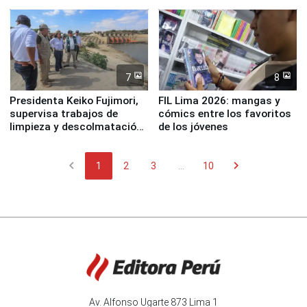
7
8
Presidenta Keiko Fujimori,
FIL Lima 2026: mangas y
supervisa trabajos de
cómics entre los favoritos
limpieza y descolmatación
de los jóvenes
en río Piura
chevron_left
chevron_right
1
2
3
...
10
Av. Alfonso Ugarte 873 Lima 1