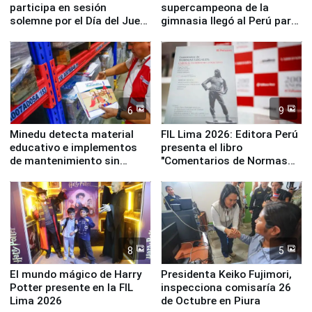
participa en sesión
supercampeona de la
solemne por el Día del Juez
gimnasia llegó al Perú para
y la Jueza
empezar cuenta regresiva a
Panamericanos Lima 2027
6
9
Minedu detecta material
FIL Lima 2026: Editora Perú
educativo e implementos
presenta el libro
de mantenimiento sin
"Comentarios de Normas
distribuir en almacenes de
Legales: Laboral Vl .
la UGEL 2
Derecho Colectivo"
8
5
El mundo mágico de Harry
Presidenta Keiko Fujimori,
Potter presente en la FIL
inspecciona comisaría 26
Lima 2026
de Octubre en Piura