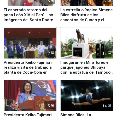
15
7
El esperado retorno del
La estrella olímpica Simone
papa León XIV al Perú: Las
Biles disfruta de los
imágenes del Santo Padre
encantos de Cusco y el
en su labor pastoral en
Valle Sagrado
nuestro país
7
12
Presidenta Keiko Fujimori
Inauguran en Miraflores el
realiza visita de trabajo a
parque japonés Shibuya
planta de Coca-Cola en
con la estatua del famoso
Pucusana
perro Hachiko
5
14
Presidenta Keiko Fujimori
Simone Biles: La