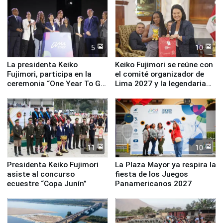
5
10
La presidenta Keiko
Keiko Fujimori se reúne con
Fujimori, participa en la
el comité organizador de
ceremonia “One Year To Go
Lima 2027 y la legendaria
de Lima 2027”
Simone Biles
11
10
Presidenta Keiko Fujimori
La Plaza Mayor ya respira la
asiste al concurso
fiesta de los Juegos
ecuestre “Copa Junín”
Panamericanos 2027