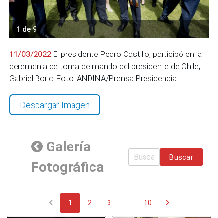
1 de 9
11/03/2022
El presidente Pedro Castillo, participó en la
ceremonia de toma de mando del presidente de Chile,
Gabriel Boric. Foto: ANDINA/Prensa Presidencia
Descargar Imagen
Galería
Buscar
Fotográfica
chevron_left
chevron_right
1
2
3
...
10