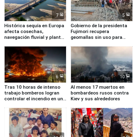
7
5
Histórica sequía en Europa
Gobierno de la presidenta
afecta cosechas,
Fujimori recupera
navegación fluvial y plantas
geomallas sin uso para
nucleares
proteger Santa Eulalia ante
Fenómeno El Niño
6
10
Tras 10 horas de intenso
Al menos 17 muertos en
trabajo bomberos logran
bombardeos rusos contra
controlar el incendio en una
Kiev y sus alrededores
planta química de Santiago
de Chile