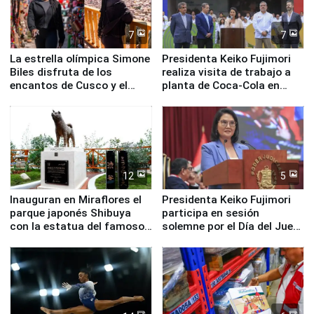
7
7
La estrella olímpica Simone
Presidenta Keiko Fujimori
Biles disfruta de los
realiza visita de trabajo a
encantos de Cusco y el
planta de Coca-Cola en
Valle Sagrado
Pucusana
12
5
Inauguran en Miraflores el
Presidenta Keiko Fujimori
parque japonés Shibuya
participa en sesión
con la estatua del famoso
solemne por el Día del Juez
perro Hachiko
y la Jueza