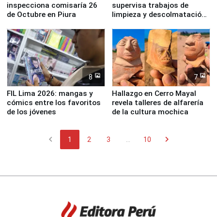
inspecciona comisaría 26
supervisa trabajos de
de Octubre en Piura
limpieza y descolmatación
en río Piura
8
7
FIL Lima 2026: mangas y
Hallazgo en Cerro Mayal
cómics entre los favoritos
revela talleres de alfarería
de los jóvenes
de la cultura mochica
chevron_left
chevron_right
1
2
3
...
10