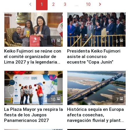
chevron_left
chevron_right
1
2
3
...
10
11
6
Keiko Fujimori se reúne con
Presidenta Keiko Fujimori
el comité organizador de
asiste al concurso
Lima 2027 y la legendaria
ecuestre “Copa Junín”
Simone Biles
10
7
La Plaza Mayor ya respira la
Histórica sequía en Europa
fiesta de los Juegos
afecta cosechas,
Panamericanos 2027
navegación fluvial y plantas
nucleares