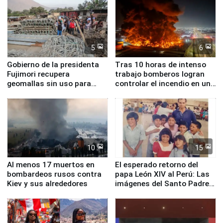
5
6
Gobierno de la presidenta
Tras 10 horas de intenso
Fujimori recupera
trabajo bomberos logran
geomallas sin uso para
controlar el incendio en una
proteger Santa Eulalia ante
planta química de Santiago
Fenómeno El Niño
de Chile
10
15
Al menos 17 muertos en
El esperado retorno del
bombardeos rusos contra
papa León XIV al Perú: Las
Kiev y sus alrededores
imágenes del Santo Padre
en su labor pastoral en
nuestro país