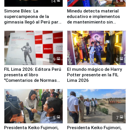
14
6
Simone Biles: La
Minedu detecta material
supercampeona de la
educativo e implementos
gimnasia llegó al Perú para
de mantenimiento sin
empezar cuenta regresiva a
distribuir en almacenes de
Panamericanos Lima 2027
la UGEL 2
9
8
FIL Lima 2026: Editora Perú
El mundo mágico de Harry
presenta el libro
Potter presente en la FIL
"Comentarios de Normas
Lima 2026
Legales: Laboral Vl .
Derecho Colectivo"
5
7
Presidenta Keiko Fujimori,
Presidenta Keiko Fujimori,