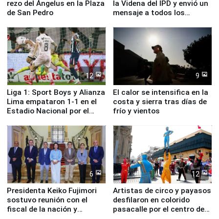
rezo del Ángelus en la Plaza
la Videna del IPD y envió un
de San Pedro
mensaje a todos los
deportistas del Perú
12
9
Liga 1: Sport Boys y Alianza
El calor se intensifica en la
Lima empataron 1-1 en el
costa y sierra tras días de
Estadio Nacional por el
frío y vientos
Torneo Clausura
6
12
Presidenta Keiko Fujimori
Artistas de circo y payasos
sostuvo reunión con el
desfilaron en colorido
fiscal de la nación y
pasacalle por el centro de
ministros de Estado
Lima