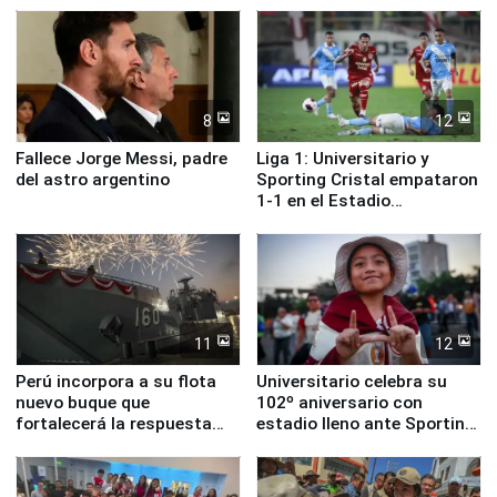
8
12
Fallece Jorge Messi, padre
Liga 1: Universitario y
del astro argentino
Sporting Cristal empataron
1-1 en el Estadio
Monumental
11
12
Perú incorpora a su flota
Universitario celebra su
nuevo buque que
102º aniversario con
fortalecerá la respuesta
estadio lleno ante Sporting
ante el fenómeno El Niño
Cristal