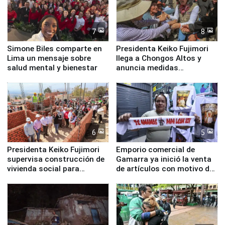
7
8
Simone Biles comparte en
Presidenta Keiko Fujimori
Lima un mensaje sobre
llega a Chongos Altos y
salud mental y bienestar
anuncia medidas
inmediatas en vivienda,
educación, salud y empleo
6
5
Presidenta Keiko Fujimori
Emporio comercial de
supervisa construcción de
Gamarra ya inició la venta
vivienda social para
de artículos con motivo de
familias afectadas por
la visita del papa León XIV
sismo en Junín