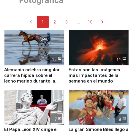
Fotográfica
chevron_left
chevron_right
1
2
3
...
10
12
11
Alemania celebra singular
Estas son las imágenes
carrera hípica sobre el
más impactantes de la
lecho marino durante la
semana en el mundo
marea baja
7
8
El Papa León XIV dirige el
La gran Simone Biles llegó a