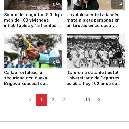
6
4
Sismo de magnitud 5.0 deja
Un adolescente tailandés
más de 100 viviendas
mata a siete personas en
inhabitables y 15 heridos en
un tiroteo en su casa y
Junín
escuela
8
10
Callao fortalece la
¡La crema está de fiesta!
seguridad con nueva
Universitario de Deportes
Brigada Especial de
celebra hoy 102 años de
Turismo y moderno
fundación
equipamiento para
chevron_left
chevron_right
Serenazgo
1
2
3
...
10