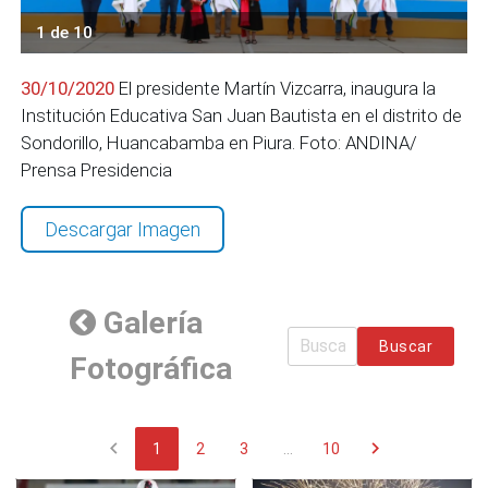
1 de 10
30/10/2020
El presidente Martín Vizcarra, inaugura la
Institución Educativa San Juan Bautista en el distrito de
Sondorillo, Huancabamba en Piura. Foto: ANDINA/
Prensa Presidencia
Descargar Imagen
Galería
Buscar
Fotográfica
chevron_left
chevron_right
1
2
3
...
10