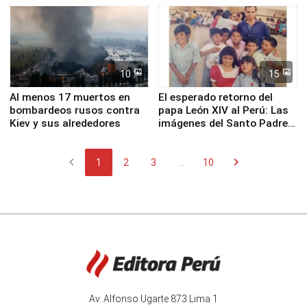
Fenómeno El Niño
de Chile
10
15
Al menos 17 muertos en
El esperado retorno del
bombardeos rusos contra
papa León XIV al Perú: Las
Kiev y sus alrededores
imágenes del Santo Padre
en su labor pastoral en
nuestro país
chevron_left
chevron_right
1
2
3
...
10
Av. Alfonso Ugarte 873 Lima 1