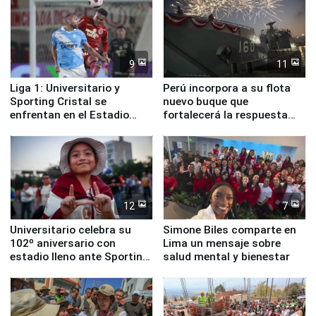
9
11
Liga 1: Universitario y
Perú incorpora a su flota
Sporting Cristal se
nuevo buque que
enfrentan en el Estadio
fortalecerá la respuesta
Monumental
ante el fenómeno El Niño
12
7
Universitario celebra su
Simone Biles comparte en
102º aniversario con
Lima un mensaje sobre
estadio lleno ante Sporting
salud mental y bienestar
Cristal