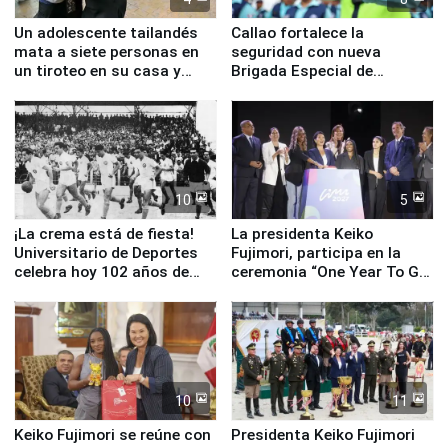
Un adolescente tailandés
Callao fortalece la
mata a siete personas en
seguridad con nueva
un tiroteo en su casa y
Brigada Especial de
escuela
Turismo y moderno
equipamiento para
Serenazgo
10
5
¡La crema está de fiesta!
La presidenta Keiko
Universitario de Deportes
Fujimori, participa en la
celebra hoy 102 años de
ceremonia “One Year To Go
fundación
de Lima 2027”
10
11
Keiko Fujimori se reúne con
Presidenta Keiko Fujimori