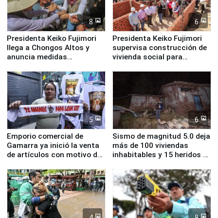
8
6
Presidenta Keiko Fujimori
Presidenta Keiko Fujimori
llega a Chongos Altos y
supervisa construcción de
anuncia medidas
vivienda social para
inmediatas en vivienda,
familias afectadas por
educación, salud y empleo
sismo en Junín
5
6
Emporio comercial de
Sismo de magnitud 5.0 deja
Gamarra ya inició la venta
más de 100 viviendas
de artículos con motivo de
inhabitables y 15 heridos en
la visita del papa León XIV
Junín
4
8