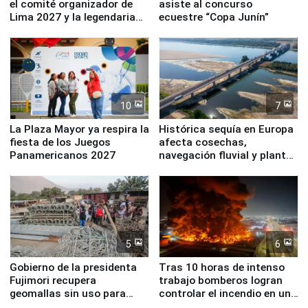
el comité organizador de
asiste al concurso
Lima 2027 y la legendaria
ecuestre “Copa Junín”
Simone Biles
10
7
La Plaza Mayor ya respira la
Histórica sequía en Europa
fiesta de los Juegos
afecta cosechas,
Panamericanos 2027
navegación fluvial y plantas
nucleares
5
6
Gobierno de la presidenta
Tras 10 horas de intenso
Fujimori recupera
trabajo bomberos logran
geomallas sin uso para
controlar el incendio en una
proteger Santa Eulalia ante
planta química de Santiago