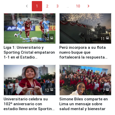
chevron_left
chevron_right
1
2
3
...
10
12
11
Liga 1: Universitario y
Perú incorpora a su flota
Sporting Cristal empataron
nuevo buque que
1-1 en el Estadio
fortalecerá la respuesta
Monumental
ante el fenómeno El Niño
12
7
Universitario celebra su
Simone Biles comparte en
102º aniversario con
Lima un mensaje sobre
estadio lleno ante Sporting
salud mental y bienestar
Cristal