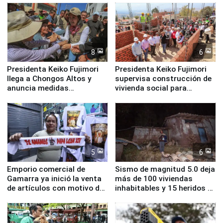
8
6
Presidenta Keiko Fujimori
Presidenta Keiko Fujimori
llega a Chongos Altos y
supervisa construcción de
anuncia medidas
vivienda social para
inmediatas en vivienda,
familias afectadas por
educación, salud y empleo
sismo en Junín
5
6
Emporio comercial de
Sismo de magnitud 5.0 deja
Gamarra ya inició la venta
más de 100 viviendas
de artículos con motivo de
inhabitables y 15 heridos en
la visita del papa León XIV
Junín