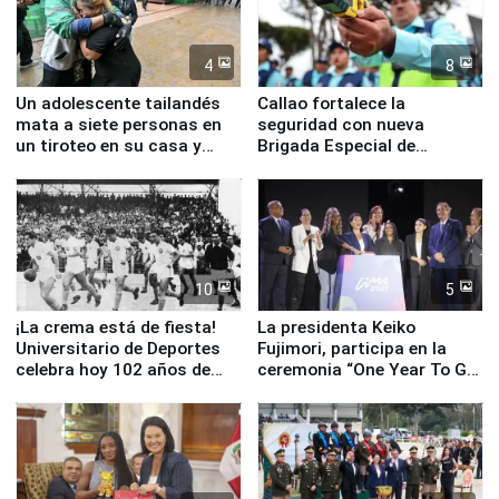
4
8
Un adolescente tailandés
Callao fortalece la
mata a siete personas en
seguridad con nueva
un tiroteo en su casa y
Brigada Especial de
escuela
Turismo y moderno
equipamiento para
Serenazgo
10
5
¡La crema está de fiesta!
La presidenta Keiko
Universitario de Deportes
Fujimori, participa en la
celebra hoy 102 años de
ceremonia “One Year To Go
fundación
de Lima 2027”