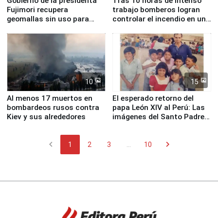
Gobierno de la presidenta
Tras 10 horas de intenso
Fujimori recupera
trabajo bomberos logran
geomallas sin uso para
controlar el incendio en una
proteger Santa Eulalia ante
planta química de Santiago
Fenómeno El Niño
de Chile
10
15
Al menos 17 muertos en
El esperado retorno del
bombardeos rusos contra
papa León XIV al Perú: Las
Kiev y sus alrededores
imágenes del Santo Padre
en su labor pastoral en
nuestro país
chevron_left
chevron_right
1
2
3
...
10