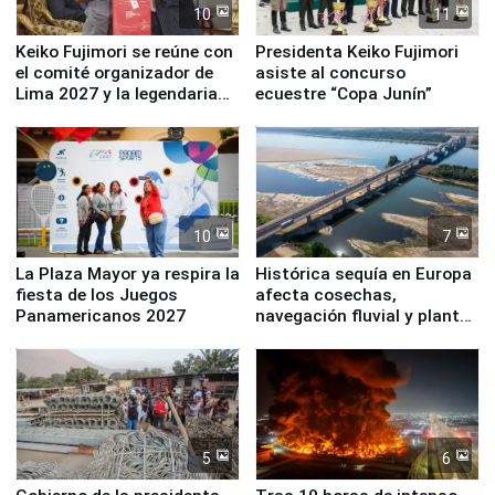
10
11
Keiko Fujimori se reúne con
Presidenta Keiko Fujimori
el comité organizador de
asiste al concurso
Lima 2027 y la legendaria
ecuestre “Copa Junín”
Simone Biles
10
7
La Plaza Mayor ya respira la
Histórica sequía en Europa
fiesta de los Juegos
afecta cosechas,
Panamericanos 2027
navegación fluvial y plantas
nucleares
5
6