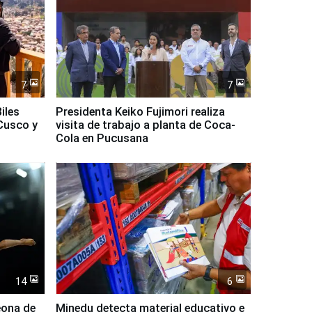
7
7
iles
Presidenta Keiko Fujimori realiza
Cusco y
visita de trabajo a planta de Coca-
Cola en Pucusana
14
6
eona de
Minedu detecta material educativo e