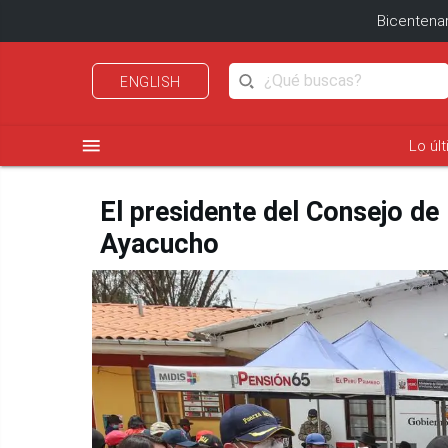
Bicentenar
ENGLISH
menu
Lo úl
El presidente del Consejo de 
Ayacucho