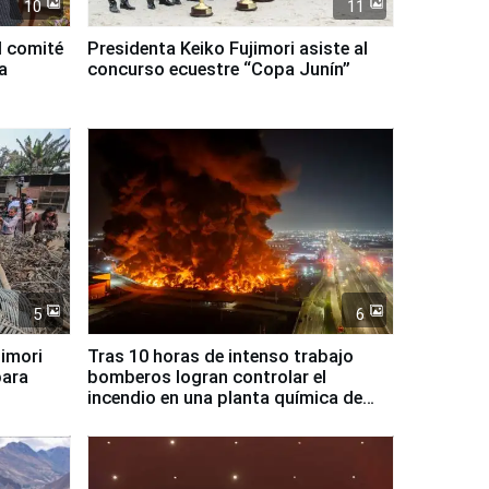
10
11
l comité
Presidenta Keiko Fujimori asiste al
a
concurso ecuestre “Copa Junín”
5
6
jimori
Tras 10 horas de intenso trabajo
para
bomberos logran controlar el
incendio en una planta química de
Santiago de Chile