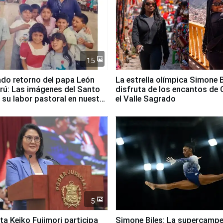
15
ado retorno del papa León
La estrella olímpica Simone B
erú: Las imágenes del Santo
disfruta de los encantos de 
 su labor pastoral en nuestro
el Valle Sagrado
5
ta Keiko Fujimori participa
Simone Biles: La supercamp