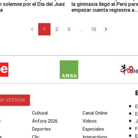
n solemne por el Día del Juez
la gimnasia llegó al Perú par
za
empezar cuenta regresiva a
Panamericanos Lima 2027
chevron_left
chevron_right
1
2
3
...
10
SH VERSION
E
Cultural
Canal Online
E
o
Ánfora 2026
Videos
J
F
Deportes
Especiales
E
a
Clic
Interactivos