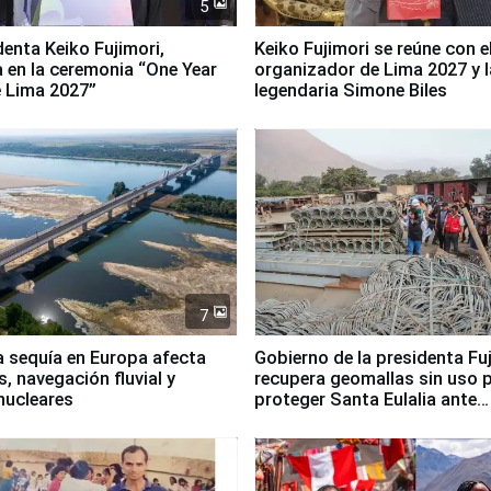
5
denta Keiko Fujimori,
Keiko Fujimori se reúne con e
a en la ceremonia “One Year
organizador de Lima 2027 y l
 Lima 2027”
legendaria Simone Biles
7
a sequía en Europa afecta
Gobierno de la presidenta Fu
, navegación fluvial y
recupera geomallas sin uso 
nucleares
proteger Santa Eulalia ante
Fenómeno El Niño