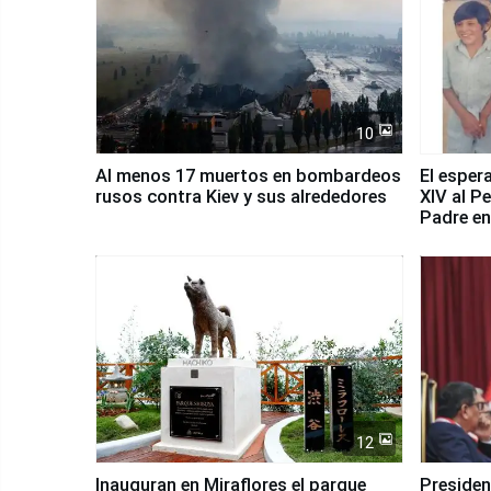
10
Al menos 17 muertos en bombardeos
El esper
rusos contra Kiev y sus alrededores
XIV al P
Padre en
país
12
Inauguran en Miraflores el parque
Presiden