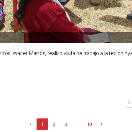
stros, Walter Martos, realizó visita de trabajo a la región
chevron_left
chevron_right
1
2
3
...
10