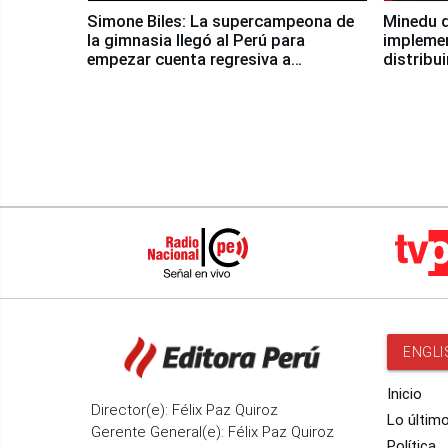
Simone Biles: La supercampeona de
Minedu d
la gimnasia llegó al Perú para
impleme
empezar cuenta regresiva a
distribu
Panamericanos Lima 2027
ENGLI
Inicio
Director(e): Félix Paz Quiroz
Lo últim
Gerente General(e): Félix Paz Quiroz
Política