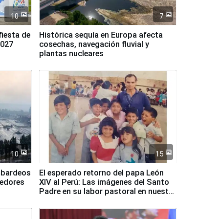
10
7
fiesta de
Histórica sequía en Europa afecta
2027
cosechas, navegación fluvial y
plantas nucleares
10
15
mbardeos
El esperado retorno del papa León
dedores
XIV al Perú: Las imágenes del Santo
Padre en su labor pastoral en nuestro
país