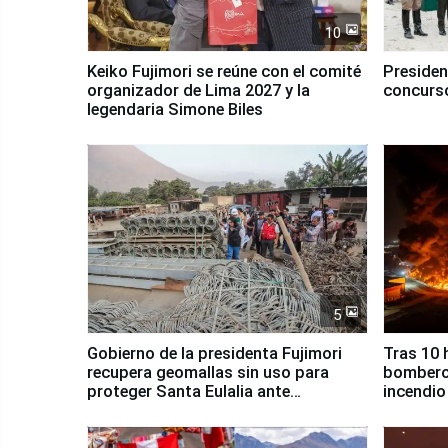
10
Keiko Fujimori se reúne con el comité
Presiden
organizador de Lima 2027 y la
concurso
legendaria Simone Biles
5
Gobierno de la presidenta Fujimori
Tras 10 
recupera geomallas sin uso para
bomberos
proteger Santa Eulalia ante
incendio
Fenómeno El Niño
Santiago