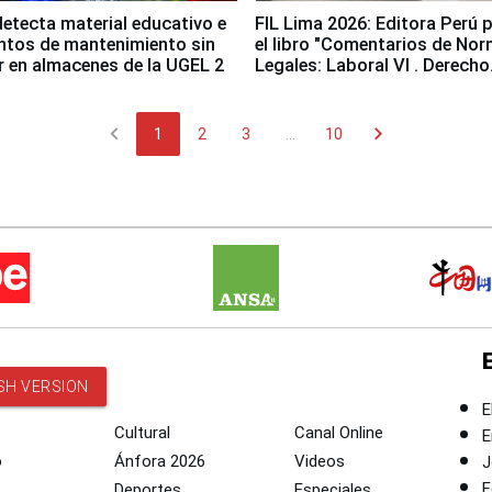
etecta material educativo e
FIL Lima 2026: Editora Perú 
ntos de mantenimiento sin
el libro "Comentarios de No
ir en almacenes de la UGEL 2
Legales: Laboral Vl . Derecho
Colectivo"
chevron_left
chevron_right
1
2
3
...
10
SH VERSION
E
Cultural
Canal Online
E
o
Ánfora 2026
Videos
J
F
Deportes
Especiales