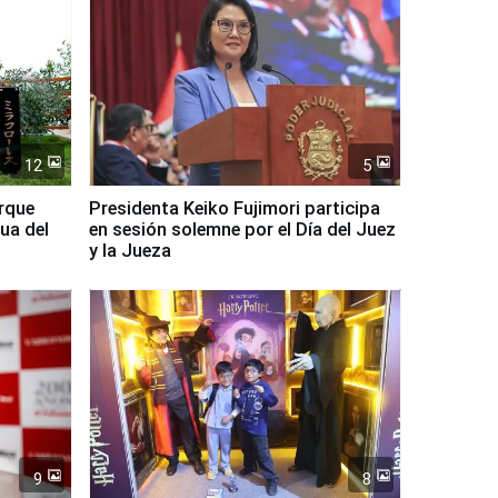
12
5
arque
Presidenta Keiko Fujimori participa
ua del
en sesión solemne por el Día del Juez
y la Jueza
9
8