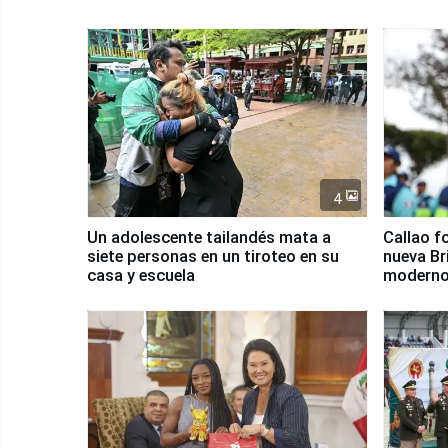
4
Un adolescente tailandés mata a
Callao f
siete personas en un tiroteo en su
nueva Br
casa y escuela
moderno
Serenaz