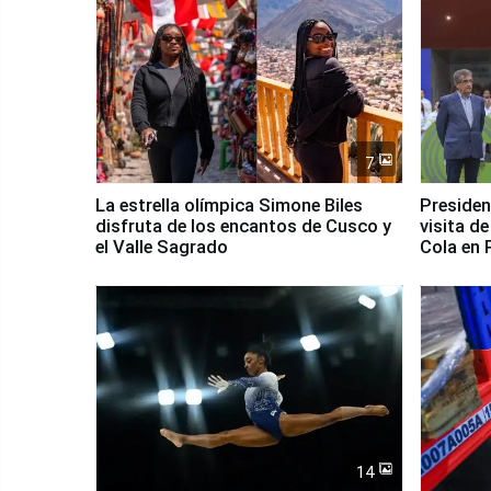
7
La estrella olímpica Simone Biles
Presiden
disfruta de los encantos de Cusco y
visita d
el Valle Sagrado
Cola en
14