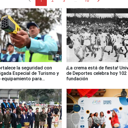
chevron_left
chevron_right
1
2
3
...
10
8
ortalece la seguridad con
¡La crema está de fiesta! Univ
igada Especial de Turismo y
de Deportes celebra hoy 102
 equipamiento para
fundación
go