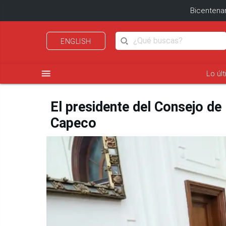
Bicentenar
ENGLISH
menu
Lo úl
El presidente del Consejo de
Capeco