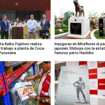
7
ta Keiko Fujimori realiza
Inauguran en Miraflores el p
e trabajo a planta de Coca-
japonés Shibuya con la estat
 Pucusana
famoso perro Hachiko
6