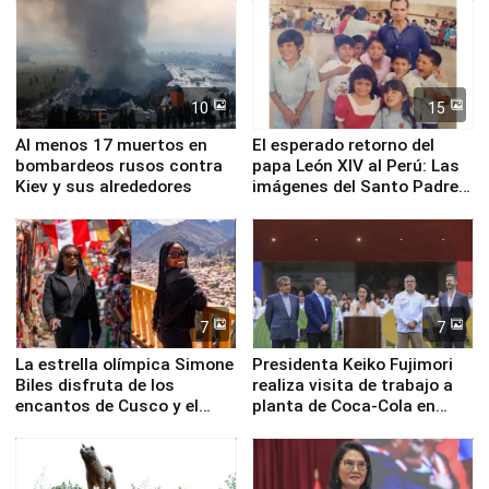
Fenómeno El Niño
de Chile
10
15
Al menos 17 muertos en
El esperado retorno del
bombardeos rusos contra
papa León XIV al Perú: Las
Kiev y sus alrededores
imágenes del Santo Padre
en su labor pastoral en
nuestro país
7
7
La estrella olímpica Simone
Presidenta Keiko Fujimori
Biles disfruta de los
realiza visita de trabajo a
encantos de Cusco y el
planta de Coca-Cola en
Valle Sagrado
Pucusana