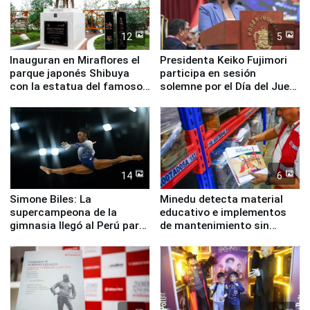
12
5
Inauguran en Miraflores el
Presidenta Keiko Fujimori
parque japonés Shibuya
participa en sesión
con la estatua del famoso
solemne por el Día del Juez
perro Hachiko
y la Jueza
14
6
Simone Biles: La
Minedu detecta material
supercampeona de la
educativo e implementos
gimnasia llegó al Perú para
de mantenimiento sin
empezar cuenta regresiva a
distribuir en almacenes de
Panamericanos Lima 2027
la UGEL 2