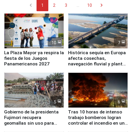
chevron_left
chevron_right
1
2
3
...
10
10
7
La Plaza Mayor ya respira la
Histórica sequía en Europa
fiesta de los Juegos
afecta cosechas,
Panamericanos 2027
navegación fluvial y plantas
nucleares
5
6
Gobierno de la presidenta
Tras 10 horas de intenso
Fujimori recupera
trabajo bomberos logran
geomallas sin uso para
controlar el incendio en una
proteger Santa Eulalia ante
planta química de Santiago