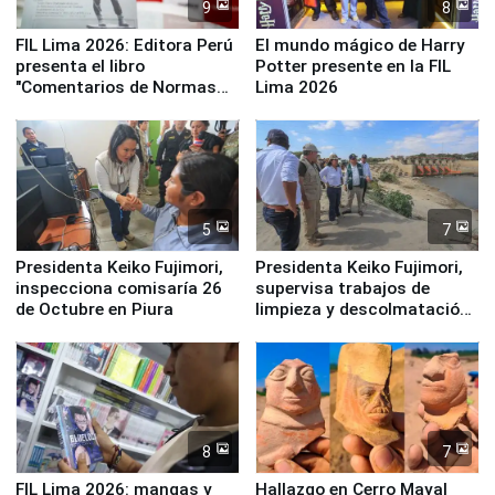
9
8
FIL Lima 2026: Editora Perú
El mundo mágico de Harry
presenta el libro
Potter presente en la FIL
"Comentarios de Normas
Lima 2026
Legales: Laboral Vl .
Derecho Colectivo"
5
7
Presidenta Keiko Fujimori,
Presidenta Keiko Fujimori,
inspecciona comisaría 26
supervisa trabajos de
de Octubre en Piura
limpieza y descolmatación
en río Piura
8
7
FIL Lima 2026: mangas y
Hallazgo en Cerro Mayal