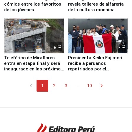
cómics entre los favoritos
revela talleres de alfarería
de los jóvenes
de la cultura mochica
6
7
Teleférico de Miraflores
Presidenta Keiko Fujimori
entra en etapa final y será
recibe a peruanos
inaugurado en las próximas
repatriados por el
semanas
terremoto en Venezuela
chevron_left
chevron_right
1
2
3
...
10