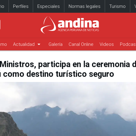
io
Perfiles
Especiales
Normas legales
Turismo
arrow_drop_down
timo
Actualidad
Galería
Canal Online
Videos
Podcas
Ministros, participa en la ceremonia d
rú como destino turístico seguro