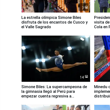
7
La estrella olímpica Simone Biles
Presiden
disfruta de los encantos de Cusco y
visita d
el Valle Sagrado
Cola en
14
Simone Biles: La supercampeona de
Minedu d
la gimnasia llegó al Perú para
impleme
empezar cuenta regresiva a
distribu
Panamericanos Lima 2027