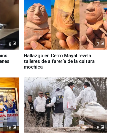
8
7
mics
Hallazgo en Cerro Mayal revela
venes
talleres de alfarería de la cultura
mochica
16
5