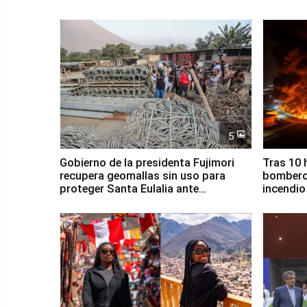
5
Gobierno de la presidenta Fujimori
Tras 10 
recupera geomallas sin uso para
bomberos
proteger Santa Eulalia ante
incendio
Fenómeno El Niño
Santiago