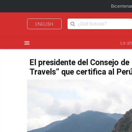
Bicentenar
ENGLISH
menu
Lo úl
El presidente del Consejo de 
Travels” que certifica al Pe