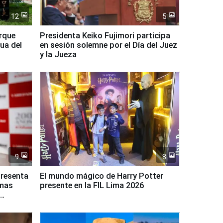
12
5
arque
Presidenta Keiko Fujimori participa
ua del
en sesión solemne por el Día del Juez
y la Jueza
9
8
presenta
El mundo mágico de Harry Potter
rmas
presente en la FIL Lima 2026