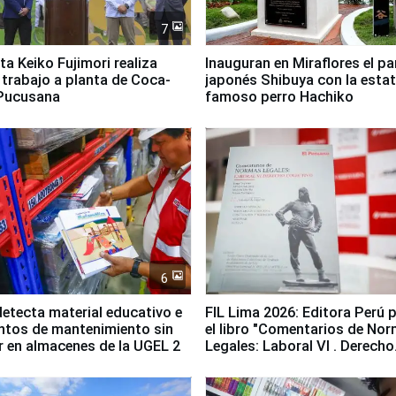
7
ta Keiko Fujimori realiza
Inauguran en Miraflores el p
e trabajo a planta de Coca-
japonés Shibuya con la estat
 Pucusana
famoso perro Hachiko
6
etecta material educativo e
FIL Lima 2026: Editora Perú 
ntos de mantenimiento sin
el libro "Comentarios de No
ir en almacenes de la UGEL 2
Legales: Laboral Vl . Derecho
Colectivo"