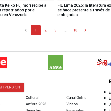
ta Keiko Fujimori recibe a
FIL Lima 2026: la literatura e
 repatriados por el
se hace presente a través de 
o en Venezuela
embajadas
chevron_left
chevron_right
1
2
3
...
10
SH VERSION
E
Cultural
Canal Online
E
o
Ánfora 2026
Videos
J
F
Deportes
Especiales