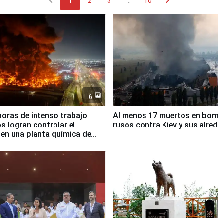
chevron_left
chevron_right
1
2
3
...
10
6
horas de intenso trabajo
Al menos 17 muertos en bo
 logran controlar el
rusos contra Kiev y sus alre
 en una planta química de
 de Chile