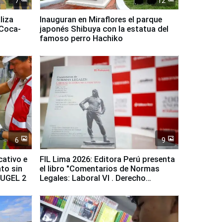
7
12
liza
Inauguran en Miraflores el parque
 Coca-
japonés Shibuya con la estatua del
famoso perro Hachiko
6
9
cativo e
FIL Lima 2026: Editora Perú presenta
to sin
el libro "Comentarios de Normas
a UGEL 2
Legales: Laboral Vl . Derecho
Colectivo"