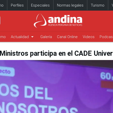
io
Perfiles
Especiales
Normas legales
Turismo
arrow_drop_down
timo
Actualidad
Galería
Canal Online
Videos
Podcas
 Ministros participa en el CADE Univer