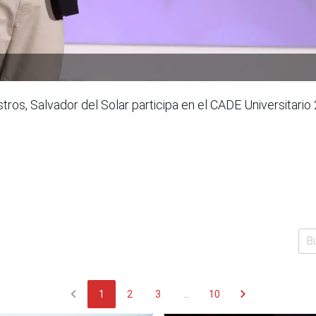
stros, Salvador del Solar participa en el CADE Universitar
chevron_left
chevron_right
1
2
3
...
10