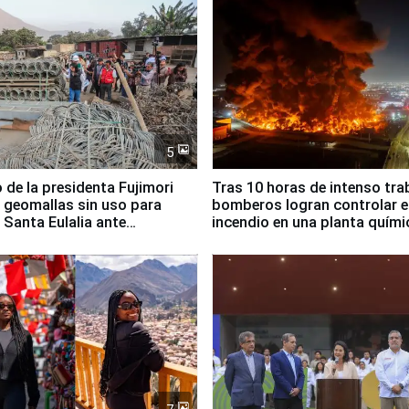
5
 de la presidenta Fujimori
Tras 10 horas de intenso tra
 geomallas sin uso para
bomberos logran controlar e
 Santa Eulalia ante
incendio en una planta quími
o El Niño
Santiago de Chile