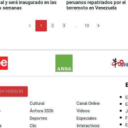
nal y será inaugurado en las
peruanos repatriados por el
s semanas
terremoto en Venezuela
chevron_left
chevron_right
1
2
3
...
10
SH VERSION
E
Cultural
Canal Online
E
o
Ánfora 2026
Videos
J
F
Deportes
Especiales
E
a
Clic
Interactivos