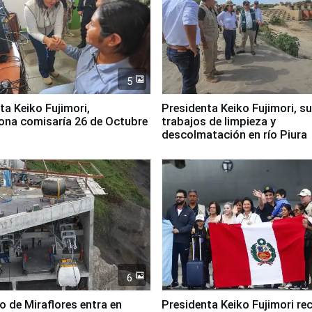
5
jimori,
Presidenta Keiko Fujimori, s
ona comisaría 26 de Octubre
trabajos de limpieza y
descolmatación en río Piura
6
co de Miraflores entra en
Presidenta Keiko Fujimori rec