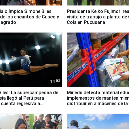
7
lla olímpica Simone Biles
Presidenta Keiko Fujimori rea
 de los encantos de Cusco y
visita de trabajo a planta de
 Sagrado
Cola en Pucusana
14
iles: La supercampeona de
Minedu detecta material edu
sia llegó al Perú para
implementos de mantenimien
cuenta regresiva a
distribuir en almacenes de l
icanos Lima 2027