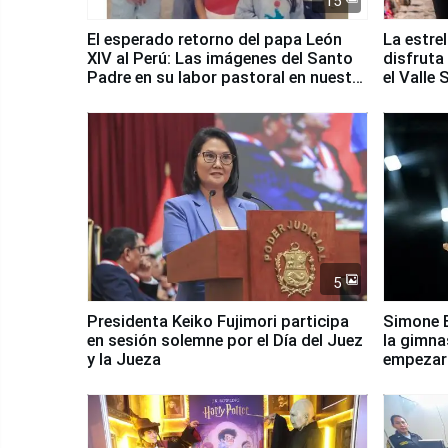
15
El esperado retorno del papa León
La estre
XIV al Perú: Las imágenes del Santo
disfruta
Padre en su labor pastoral en nuestro
el Valle
país
5
Presidenta Keiko Fujimori participa
Simone B
en sesión solemne por el Día del Juez
la gimna
y la Jueza
empezar 
Panamer