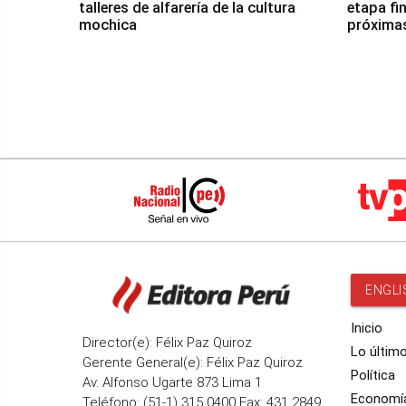
talleres de alfarería de la cultura
etapa fi
mochica
próxima
ENGLI
Inicio
Director(e): Félix Paz Quiroz
Lo últim
Gerente General(e): Félix Paz Quiroz
Política
Av. Alfonso Ugarte 873 Lima 1
Economí
Teléfono: (51-1) 315 0400 Fax: 431 2849