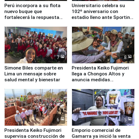
Perú incorpora a su flota
Universitario celebra su
nuevo buque que
102º aniversario con
fortalecerá la respuesta
estadio lleno ante Sporting
ante el fenómeno El Niño
Cristal
7
8
Simone Biles comparte en
Presidenta Keiko Fujimori
Lima un mensaje sobre
llega a Chongos Altos y
salud mental y bienestar
anuncia medidas
inmediatas en vivienda,
educación, salud y empleo
6
5
Presidenta Keiko Fujimori
Emporio comercial de
supervisa construcción de
Gamarra ya inició la venta