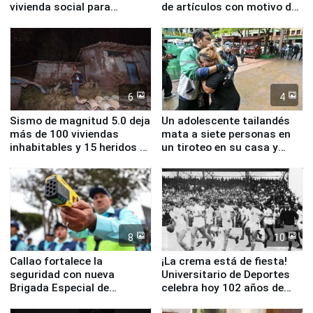
vivienda social para
de artículos con motivo de
familias afectadas por
la visita del papa León XIV
sismo en Junín
6
4
Sismo de magnitud 5.0 deja
Un adolescente tailandés
más de 100 viviendas
mata a siete personas en
inhabitables y 15 heridos en
un tiroteo en su casa y
Junín
escuela
8
10
Callao fortalece la
¡La crema está de fiesta!
seguridad con nueva
Universitario de Deportes
Brigada Especial de
celebra hoy 102 años de
Turismo y moderno
fundación