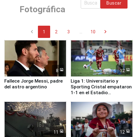
Buscar
Fotográfica
chevron_left
chevron_right
1
2
3
...
10
8
12
Fallece Jorge Messi, padre
Liga 1: Universitario y
del astro argentino
Sporting Cristal empataron
1-1 en el Estadio
Monumental
11
12