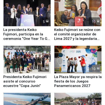
equipamiento para
Serenazgo
5
10
La presidenta Keiko
Keiko Fujimori se reúne con
Fujimori, participa en la
el comité organizador de
ceremonia “One Year To Go
Lima 2027 y la legendaria
de Lima 2027”
Simone Biles
11
10
Presidenta Keiko Fujimori
La Plaza Mayor ya respira la
asiste al concurso
fiesta de los Juegos
ecuestre “Copa Junín”
Panamericanos 2027