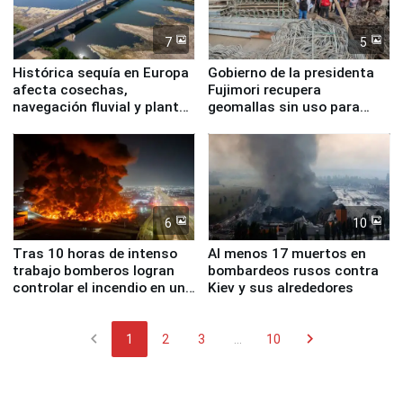
7
5
Histórica sequía en Europa
Gobierno de la presidenta
afecta cosechas,
Fujimori recupera
navegación fluvial y plantas
geomallas sin uso para
nucleares
proteger Santa Eulalia ante
Fenómeno El Niño
6
10
Tras 10 horas de intenso
Al menos 17 muertos en
trabajo bomberos logran
bombardeos rusos contra
controlar el incendio en una
Kiev y sus alrededores
planta química de Santiago
de Chile
chevron_left
chevron_right
1
2
3
...
10