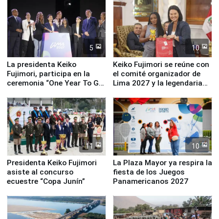
equipamiento para
Serenazgo
5
10
La presidenta Keiko
Keiko Fujimori se reúne con
Fujimori, participa en la
el comité organizador de
ceremonia “One Year To Go
Lima 2027 y la legendaria
de Lima 2027”
Simone Biles
11
10
Presidenta Keiko Fujimori
La Plaza Mayor ya respira la
asiste al concurso
fiesta de los Juegos
ecuestre “Copa Junín”
Panamericanos 2027