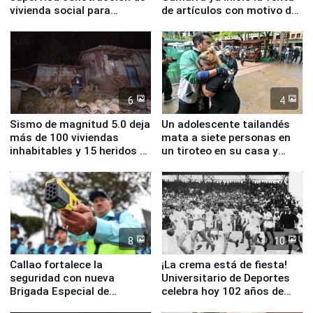
vivienda social para
de artículos con motivo de
familias afectadas por
la visita del papa León XIV
sismo en Junín
6
4
Sismo de magnitud 5.0 deja
Un adolescente tailandés
más de 100 viviendas
mata a siete personas en
inhabitables y 15 heridos en
un tiroteo en su casa y
Junín
escuela
8
10
Callao fortalece la
¡La crema está de fiesta!
seguridad con nueva
Universitario de Deportes
Brigada Especial de
celebra hoy 102 años de
Turismo y moderno
fundación