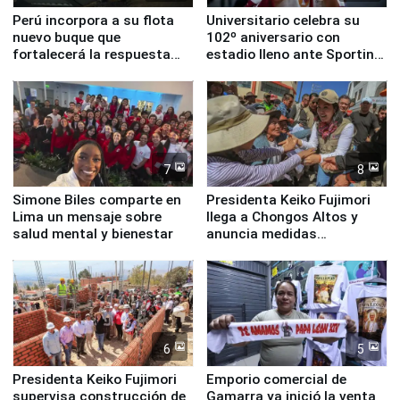
Perú incorpora a su flota
Universitario celebra su
nuevo buque que
102º aniversario con
fortalecerá la respuesta
estadio lleno ante Sporting
ante el fenómeno El Niño
Cristal
7
8
Simone Biles comparte en
Presidenta Keiko Fujimori
Lima un mensaje sobre
llega a Chongos Altos y
salud mental y bienestar
anuncia medidas
inmediatas en vivienda,
educación, salud y empleo
6
5
Presidenta Keiko Fujimori
Emporio comercial de
supervisa construcción de
Gamarra ya inició la venta