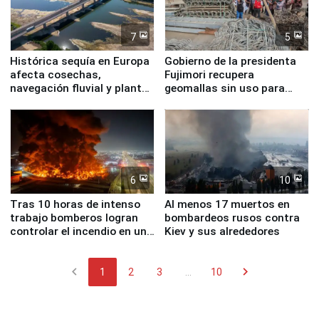
7
5
Histórica sequía en Europa
Gobierno de la presidenta
afecta cosechas,
Fujimori recupera
navegación fluvial y plantas
geomallas sin uso para
nucleares
proteger Santa Eulalia ante
Fenómeno El Niño
6
10
Tras 10 horas de intenso
Al menos 17 muertos en
trabajo bomberos logran
bombardeos rusos contra
controlar el incendio en una
Kiev y sus alrededores
planta química de Santiago
de Chile
chevron_left
chevron_right
1
2
3
...
10