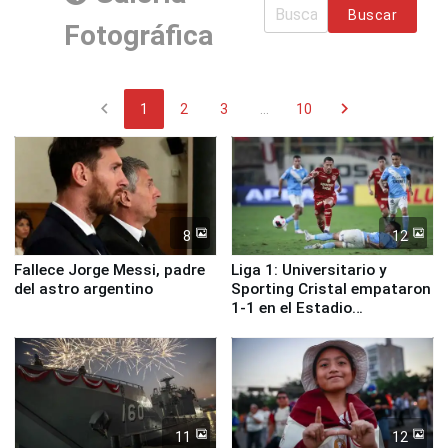
Buscar
Fotográfica
chevron_left
chevron_right
1
2
3
...
10
8
12
Fallece Jorge Messi, padre
Liga 1: Universitario y
del astro argentino
Sporting Cristal empataron
1-1 en el Estadio
Monumental
11
12