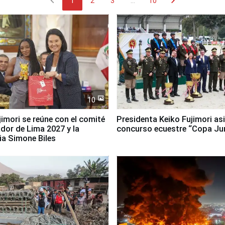
chevron_left
chevron_right
1
2
3
...
10
10
jimori se reúne con el comité
Presidenta Keiko Fujimori asi
dor de Lima 2027 y la
concurso ecuestre “Copa Ju
ia Simone Biles