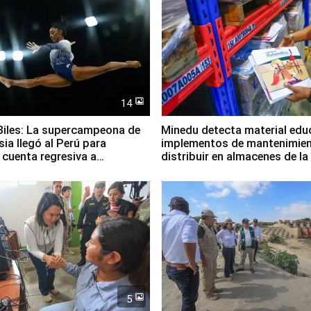
14
iles: La supercampeona de
Minedu detecta material edu
sia llegó al Perú para
implementos de mantenimien
cuenta regresiva a
distribuir en almacenes de l
icanos Lima 2027
5