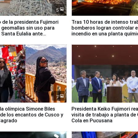
5
 de la presidenta Fujimori
Tras 10 horas de intenso tra
 geomallas sin uso para
bomberos logran controlar e
 Santa Eulalia ante
incendio en una planta quími
o El Niño
Santiago de Chile
7
lla olímpica Simone Biles
Presidenta Keiko Fujimori rea
 de los encantos de Cusco y
visita de trabajo a planta de
 Sagrado
Cola en Pucusana