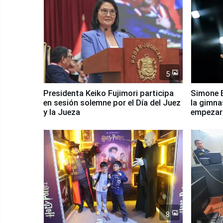
5
Presidenta Keiko Fujimori participa
Simone B
en sesión solemne por el Día del Juez
la gimna
y la Jueza
empezar 
Panamer
8