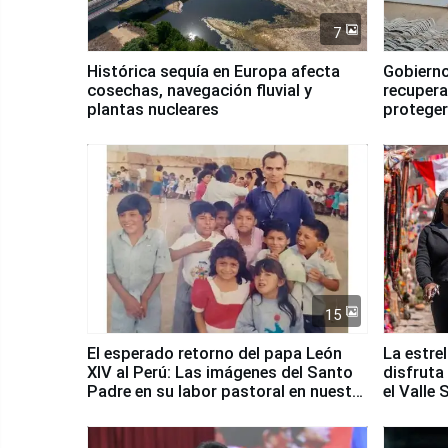
7
Histórica sequía en Europa afecta
Gobierno
cosechas, navegación fluvial y
recupera
plantas nucleares
proteger
Fenómen
15
El esperado retorno del papa León
La estre
XIV al Perú: Las imágenes del Santo
disfruta
Padre en su labor pastoral en nuestro
el Valle
país