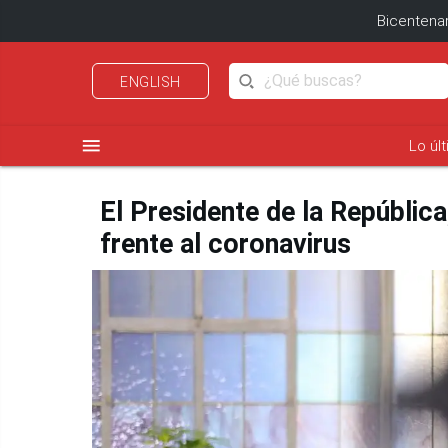
Bicentenar
ENGLISH
menu
Lo úl
El Presidente de la Repúblic
frente al coronavirus