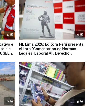
6
9
cativo e
FIL Lima 2026: Editora Perú presenta
to sin
el libro "Comentarios de Normas
a UGEL 2
Legales: Laboral Vl . Derecho
Colectivo"
7
8