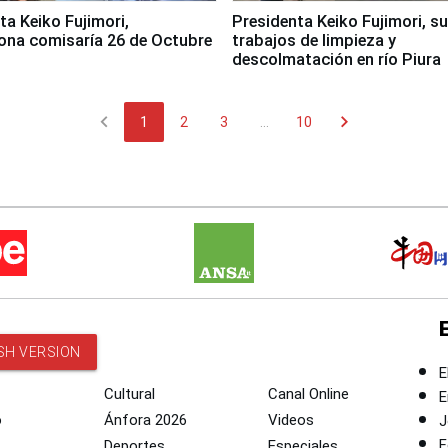
jimori,
Presidenta Keiko Fujimori, s
ona comisaría 26 de Octubre
trabajos de limpieza y
descolmatación en río Piura
chevron_left
chevron_right
1
2
3
...
10
SH VERSION
E
Cultural
Canal Online
E
o
Ánfora 2026
Videos
J
F
Deportes
Especiales