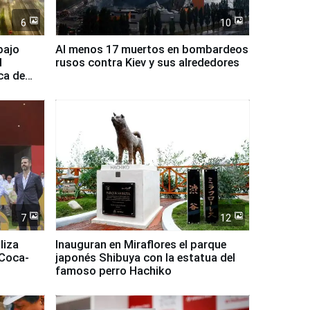
6
10
bajo
Al menos 17 muertos en bombardeos
l
rusos contra Kiev y sus alrededores
ca de
7
12
liza
Inauguran en Miraflores el parque
 Coca-
japonés Shibuya con la estatua del
famoso perro Hachiko