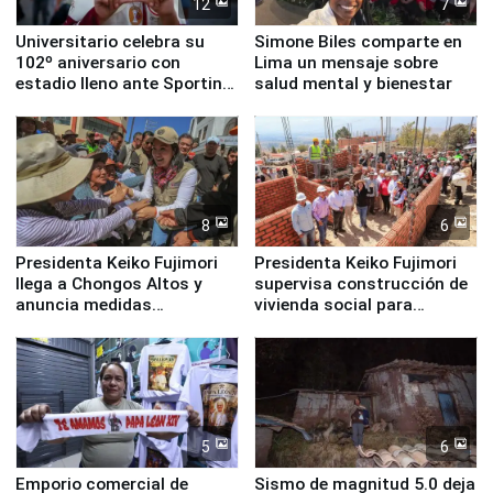
12
7
Universitario celebra su
Simone Biles comparte en
102º aniversario con
Lima un mensaje sobre
estadio lleno ante Sporting
salud mental y bienestar
Cristal
8
6
Presidenta Keiko Fujimori
Presidenta Keiko Fujimori
llega a Chongos Altos y
supervisa construcción de
anuncia medidas
vivienda social para
inmediatas en vivienda,
familias afectadas por
educación, salud y empleo
sismo en Junín
5
6
Emporio comercial de
Sismo de magnitud 5.0 deja