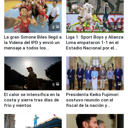
8
12
La gran Simone Biles llegó a
Liga 1: Sport Boys y Alianza
la Videna del IPD y envió un
Lima empataron 1-1 en el
mensaje a todos los
Estadio Nacional por el
deportistas del Perú
Torneo Clausura
9
6
El calor se intensifica en la
Presidenta Keiko Fujimori
costa y sierra tras días de
sostuvo reunión con el
frío y vientos
fiscal de la nación y
ministros de Estado