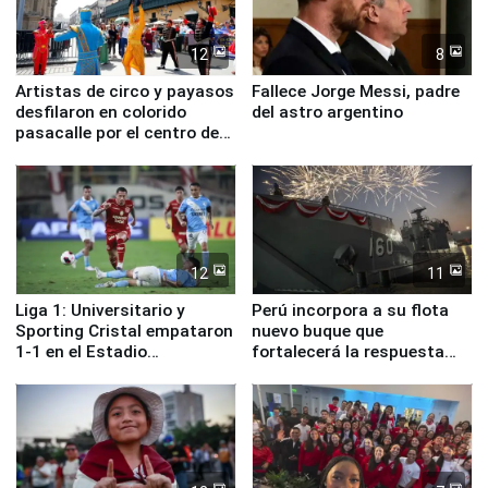
12
8
Artistas de circo y payasos
Fallece Jorge Messi, padre
desfilaron en colorido
del astro argentino
pasacalle por el centro de
Lima
12
11
Liga 1: Universitario y
Perú incorpora a su flota
Sporting Cristal empataron
nuevo buque que
1-1 en el Estadio
fortalecerá la respuesta
Monumental
ante el fenómeno El Niño