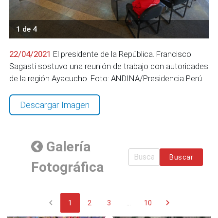
1 de 4
22/04/2021
El presidente de la República. Francisco
Sagasti sostuvo una reunión de trabajo con autoridades
de la región Ayacucho. Foto: ANDINA/Presidencia Perú
Descargar Imagen
Galería
Buscar
Fotográfica
chevron_left
chevron_right
1
2
3
...
10