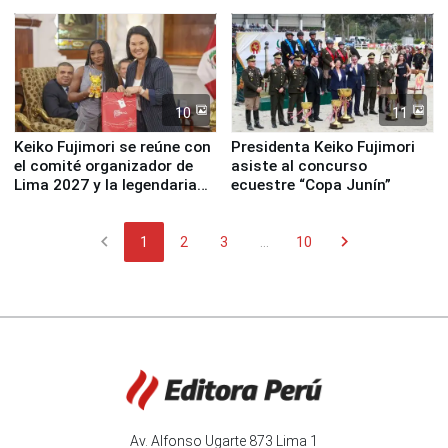
fundación
de Lima 2027”
10
11
Keiko Fujimori se reúne con
Presidenta Keiko Fujimori
el comité organizador de
asiste al concurso
Lima 2027 y la legendaria
ecuestre “Copa Junín”
Simone Biles
chevron_left
chevron_right
1
2
3
...
10
Av. Alfonso Ugarte 873 Lima 1