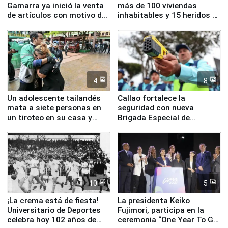
Gamarra ya inició la venta
más de 100 viviendas
de artículos con motivo de
inhabitables y 15 heridos en
la visita del papa León XIV
Junín
4
8
Un adolescente tailandés
Callao fortalece la
mata a siete personas en
seguridad con nueva
un tiroteo en su casa y
Brigada Especial de
escuela
Turismo y moderno
equipamiento para
Serenazgo
10
5
¡La crema está de fiesta!
La presidenta Keiko
Universitario de Deportes
Fujimori, participa en la
celebra hoy 102 años de
ceremonia “One Year To Go