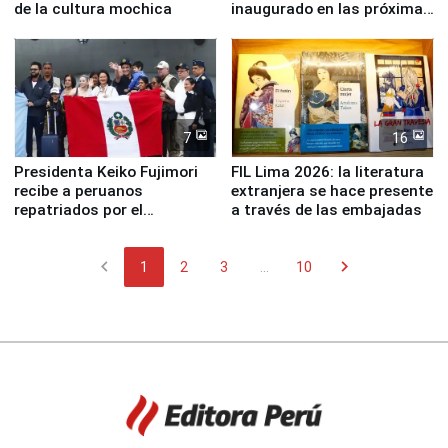
de la cultura mochica
inaugurado en las próximas
semanas
7
16
Presidenta Keiko Fujimori
FIL Lima 2026: la literatura
recibe a peruanos
extranjera se hace presente
repatriados por el
a través de las embajadas
terremoto en Venezuela
chevron_left
chevron_right
1
2
3
...
10