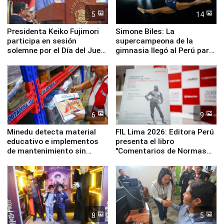
5
14
Presidenta Keiko Fujimori
Simone Biles: La
participa en sesión
supercampeona de la
solemne por el Día del Juez
gimnasia llegó al Perú para
y la Jueza
empezar cuenta regresiva a
Panamericanos Lima 2027
6
9
Minedu detecta material
FIL Lima 2026: Editora Perú
educativo e implementos
presenta el libro
de mantenimiento sin
"Comentarios de Normas
distribuir en almacenes de
Legales: Laboral Vl .
la UGEL 2
Derecho Colectivo"
8
5