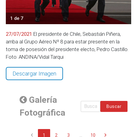
1 de 7
27/07/2021
El presidente de Chile, Sebastián Piñera,
arriba al Grupo Aéreo Nº 8 para estar presente en la
toma de posesión del presidente electo, Pedro Castillo.
Foto: ANDINA/Vidal Tarqui
Descargar Imagen
Galería
Buscar
Fotográfica
chevron_left
chevron_right
1
2
3
...
10