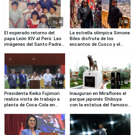
15
7
El esperado retorno del
La estrella olímpica Simone
papa León XIV al Perú: Las
Biles disfruta de los
imágenes del Santo Padre
encantos de Cusco y el
en su labor pastoral en
Valle Sagrado
nuestro país
7
12
Presidenta Keiko Fujimori
Inauguran en Miraflores el
realiza visita de trabajo a
parque japonés Shibuya
planta de Coca-Cola en
con la estatua del famoso
Pucusana
perro Hachiko