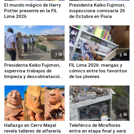
El mundo mágico de Harry
Presidenta Keiko Fujimori,
Potter presente en la FIL
inspecciona comisaría 26
Lima 2026
de Octubre en Piura
7
8
Presidenta Keiko Fujimori,
FIL Lima 2026: mangas y
supervisa trabajos de
cómics entre los favoritos
limpieza y descolmatación
de los jóvenes
en río Piura
7
6
Hallazgo en Cerro Mayal
Teleférico de Miraflores
revela talleres de alfarería
entra en etapa final y será