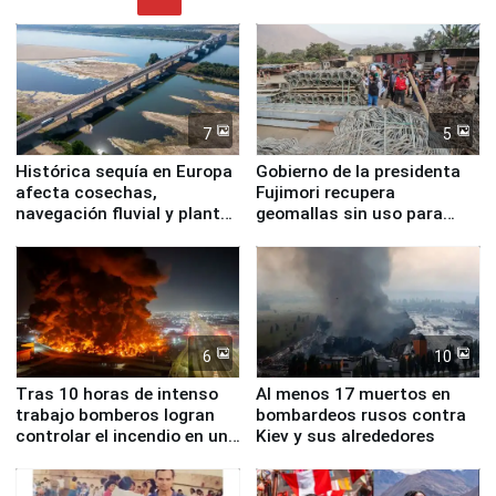
7
5
Histórica sequía en Europa
Gobierno de la presidenta
afecta cosechas,
Fujimori recupera
navegación fluvial y plantas
geomallas sin uso para
nucleares
proteger Santa Eulalia ante
Fenómeno El Niño
6
10
Tras 10 horas de intenso
Al menos 17 muertos en
trabajo bomberos logran
bombardeos rusos contra
controlar el incendio en una
Kiev y sus alrededores
planta química de Santiago
de Chile