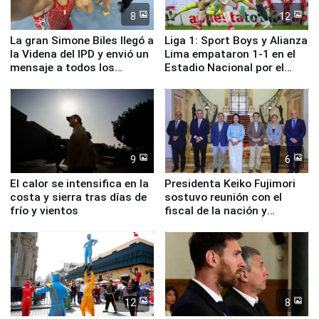
8
12
La gran Simone Biles llegó a
Liga 1: Sport Boys y Alianza
la Videna del IPD y envió un
Lima empataron 1-1 en el
mensaje a todos los
Estadio Nacional por el
deportistas del Perú
Torneo Clausura
9
6
El calor se intensifica en la
Presidenta Keiko Fujimori
costa y sierra tras días de
sostuvo reunión con el
frío y vientos
fiscal de la nación y
ministros de Estado
12
8