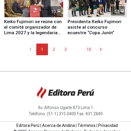
10
11
Keiko Fujimori se reúne con
Presidenta Keiko Fujimori
el comité organizador de
asiste al concurso
Lima 2027 y la legendaria
ecuestre “Copa Junín”
Simone Biles
chevron_left
chevron_right
1
2
3
...
10
Av. Alfonso Ugarte 873 Lima 1
Teléfono: (51-1) 315 0400 Fax: 431 2849
Editora Perú
|
Acerca de Andina
|
Términos
|
Privacidad