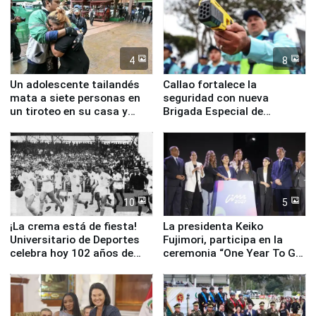
4
8
Un adolescente tailandés
Callao fortalece la
mata a siete personas en
seguridad con nueva
un tiroteo en su casa y
Brigada Especial de
escuela
Turismo y moderno
equipamiento para
Serenazgo
10
5
¡La crema está de fiesta!
La presidenta Keiko
Universitario de Deportes
Fujimori, participa en la
celebra hoy 102 años de
ceremonia “One Year To Go
fundación
de Lima 2027”