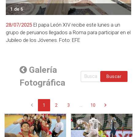
1 de 6
28/07/2025
El papa León XIV recibe este lunes a un
grupo de peruanos llegados a Roma para participar en el
Jubileo de los Jóvenes. Foto: EFE
Galería
Buscar
Fotográfica
chevron_left
chevron_right
1
2
3
...
10