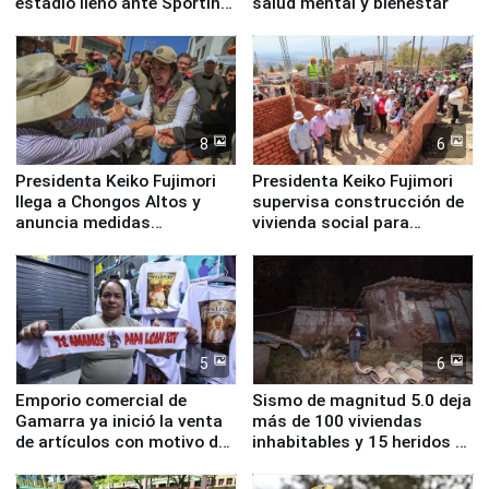
estadio lleno ante Sporting
salud mental y bienestar
Cristal
8
6
Presidenta Keiko Fujimori
Presidenta Keiko Fujimori
llega a Chongos Altos y
supervisa construcción de
anuncia medidas
vivienda social para
inmediatas en vivienda,
familias afectadas por
educación, salud y empleo
sismo en Junín
5
6
Emporio comercial de
Sismo de magnitud 5.0 deja
Gamarra ya inició la venta
más de 100 viviendas
de artículos con motivo de
inhabitables y 15 heridos en
la visita del papa León XIV
Junín