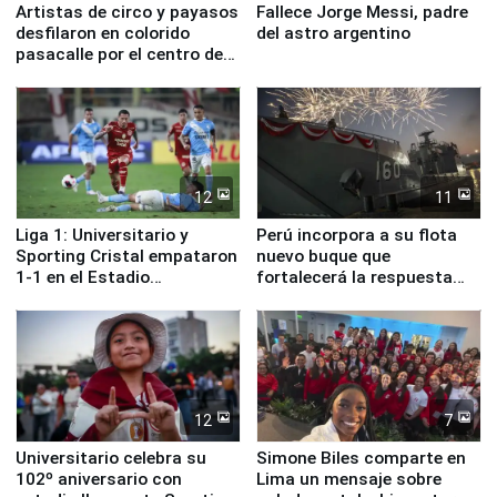
Artistas de circo y payasos
Fallece Jorge Messi, padre
desfilaron en colorido
del astro argentino
pasacalle por el centro de
Lima
12
11
Liga 1: Universitario y
Perú incorpora a su flota
Sporting Cristal empataron
nuevo buque que
1-1 en el Estadio
fortalecerá la respuesta
Monumental
ante el fenómeno El Niño
12
7
Universitario celebra su
Simone Biles comparte en
102º aniversario con
Lima un mensaje sobre