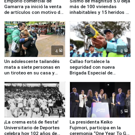
Emporio comercial de
Sismo de magnitud 5.0 deja
Gamarra ya inició la venta
más de 100 viviendas
de artículos con motivo de
inhabitables y 15 heridos en
la visita del papa León XIV
Junín
4
8
Un adolescente tailandés
Callao fortalece la
mata a siete personas en
seguridad con nueva
un tiroteo en su casa y
Brigada Especial de
escuela
Turismo y moderno
equipamiento para
Serenazgo
10
5
¡La crema está de fiesta!
La presidenta Keiko
Universitario de Deportes
Fujimori, participa en la
celebra hoy 102 años de
ceremonia “One Year To Go