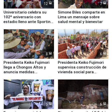
12
7
Universitario celebra su
Simone Biles comparte en
102º aniversario con
Lima un mensaje sobre
estadio lleno ante Sporting
salud mental y bienestar
Cristal
8
6
Presidenta Keiko Fujimori
Presidenta Keiko Fujimori
llega a Chongos Altos y
supervisa construcción de
anuncia medidas
vivienda social para
inmediatas en vivienda,
familias afectadas por
educación, salud y empleo
sismo en Junín
5
6