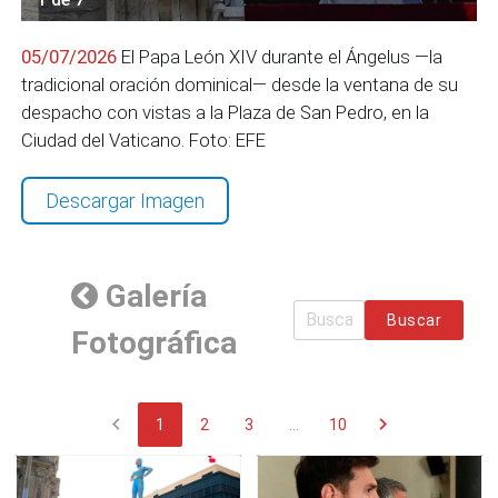
05/07/2026
El Papa León XIV durante el Ángelus —la
tradicional oración dominical— desde la ventana de su
despacho con vistas a la Plaza de San Pedro, en la
Ciudad del Vaticano. Foto: EFE
Descargar Imagen
Galería
Buscar
Fotográfica
chevron_left
chevron_right
1
2
3
...
10