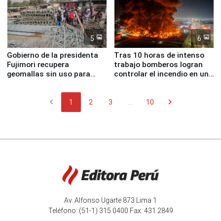
5
6
Gobierno de la presidenta
Tras 10 horas de intenso
Fujimori recupera
trabajo bomberos logran
geomallas sin uso para
controlar el incendio en una
proteger Santa Eulalia ante
planta química de Santiago
Fenómeno El Niño
de Chile
chevron_left
chevron_right
1
2
3
...
10
Av. Alfonso Ugarte 873 Lima 1
Teléfono: (51-1) 315 0400 Fax: 431 2849