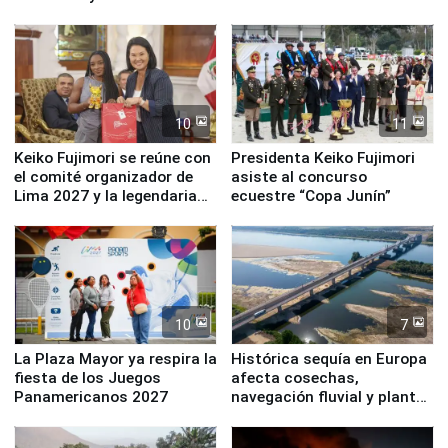
fundación
de Lima 2027”
10
11
Keiko Fujimori se reúne con
Presidenta Keiko Fujimori
el comité organizador de
asiste al concurso
Lima 2027 y la legendaria
ecuestre “Copa Junín”
Simone Biles
10
7
La Plaza Mayor ya respira la
Histórica sequía en Europa
fiesta de los Juegos
afecta cosechas,
Panamericanos 2027
navegación fluvial y plantas
nucleares