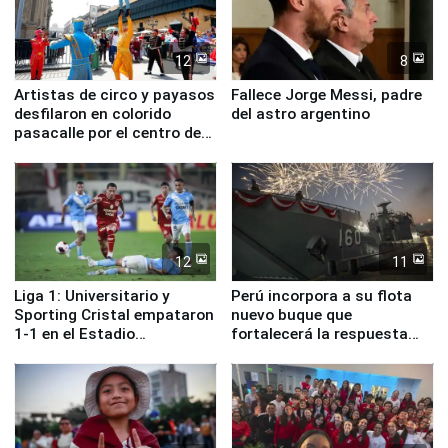
12
8
Artistas de circo y payasos
Fallece Jorge Messi, padre
desfilaron en colorido
del astro argentino
pasacalle por el centro de
Lima
12
11
Liga 1: Universitario y
Perú incorpora a su flota
Sporting Cristal empataron
nuevo buque que
1-1 en el Estadio
fortalecerá la respuesta
Monumental
ante el fenómeno El Niño