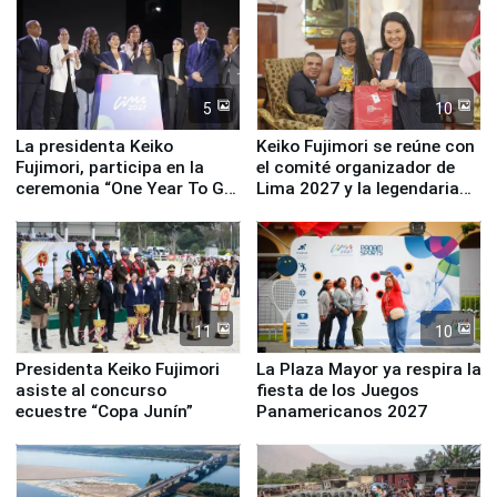
5
10
La presidenta Keiko
Keiko Fujimori se reúne con
Fujimori, participa en la
el comité organizador de
ceremonia “One Year To Go
Lima 2027 y la legendaria
de Lima 2027”
Simone Biles
11
10
Presidenta Keiko Fujimori
La Plaza Mayor ya respira la
asiste al concurso
fiesta de los Juegos
ecuestre “Copa Junín”
Panamericanos 2027