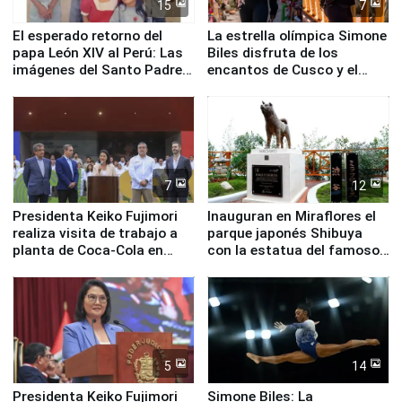
15
7
El esperado retorno del
La estrella olímpica Simone
papa León XIV al Perú: Las
Biles disfruta de los
imágenes del Santo Padre
encantos de Cusco y el
en su labor pastoral en
Valle Sagrado
nuestro país
7
12
Presidenta Keiko Fujimori
Inauguran en Miraflores el
realiza visita de trabajo a
parque japonés Shibuya
planta de Coca-Cola en
con la estatua del famoso
Pucusana
perro Hachiko
5
14
Presidenta Keiko Fujimori
Simone Biles: La