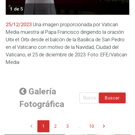
1 de 5
25/12/2023
Una imagen proporcionada por Vatican
Media muestra al Papa Francisco dirigiendo la oración
Urbi et Orbi desde el balcón de la Basílica de San Pedro
en el Vaticano con motivo de la Navidad, Ciudad del
Vaticano, el 25 de diciembre de 2023. Foto: EFE/Vatican
Media
Galería
Buscar
Fotográfica
chevron_left
chevron_right
1
2
3
...
10