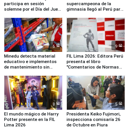
participa en sesión
supercampeona de la
solemne por el Día del Juez
gimnasia llegó al Perú para
y la Jueza
empezar cuenta regresiva a
Panamericanos Lima 2027
6
9
Minedu detecta material
FIL Lima 2026: Editora Perú
educativo e implementos
presenta el libro
de mantenimiento sin
"Comentarios de Normas
distribuir en almacenes de
Legales: Laboral Vl .
la UGEL 2
Derecho Colectivo"
8
5
El mundo mágico de Harry
Presidenta Keiko Fujimori,
Potter presente en la FIL
inspecciona comisaría 26
Lima 2026
de Octubre en Piura