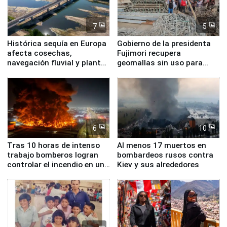
7
5
Histórica sequía en Europa
Gobierno de la presidenta
afecta cosechas,
Fujimori recupera
navegación fluvial y plantas
geomallas sin uso para
nucleares
proteger Santa Eulalia ante
Fenómeno El Niño
6
10
Tras 10 horas de intenso
Al menos 17 muertos en
trabajo bomberos logran
bombardeos rusos contra
controlar el incendio en una
Kiev y sus alrededores
planta química de Santiago
de Chile