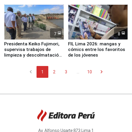
7
8
Presidenta Keiko Fujimori,
FIL Lima 2026: mangas y
supervisa trabajos de
cómics entre los favoritos
limpieza y descolmatación
de los jóvenes
en río Piura
chevron_left
chevron_right
1
2
3
...
10
Av. Alfonso Ugarte 873 Lima 1