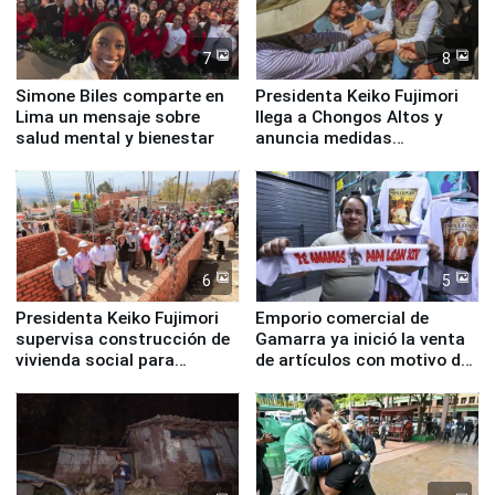
7
8
Simone Biles comparte en
Presidenta Keiko Fujimori
Lima un mensaje sobre
llega a Chongos Altos y
salud mental y bienestar
anuncia medidas
inmediatas en vivienda,
educación, salud y empleo
6
5
Presidenta Keiko Fujimori
Emporio comercial de
supervisa construcción de
Gamarra ya inició la venta
vivienda social para
de artículos con motivo de
familias afectadas por
la visita del papa León XIV
sismo en Junín