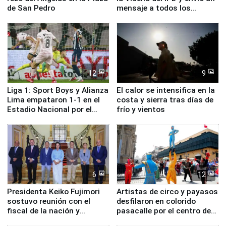
de San Pedro
mensaje a todos los
deportistas del Perú
12
9
Liga 1: Sport Boys y Alianza
El calor se intensifica en la
Lima empataron 1-1 en el
costa y sierra tras días de
Estadio Nacional por el
frío y vientos
Torneo Clausura
6
12
Presidenta Keiko Fujimori
Artistas de circo y payasos
sostuvo reunión con el
desfilaron en colorido
fiscal de la nación y
pasacalle por el centro de
ministros de Estado
Lima