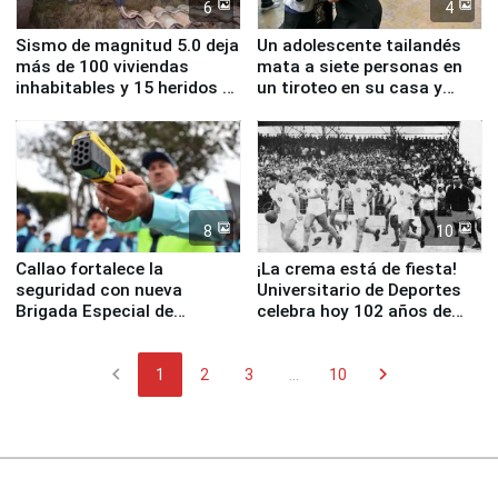
6
4
Sismo de magnitud 5.0 deja
Un adolescente tailandés
más de 100 viviendas
mata a siete personas en
inhabitables y 15 heridos en
un tiroteo en su casa y
Junín
escuela
8
10
Callao fortalece la
¡La crema está de fiesta!
seguridad con nueva
Universitario de Deportes
Brigada Especial de
celebra hoy 102 años de
Turismo y moderno
fundación
equipamiento para
chevron_left
chevron_right
Serenazgo
1
2
3
...
10