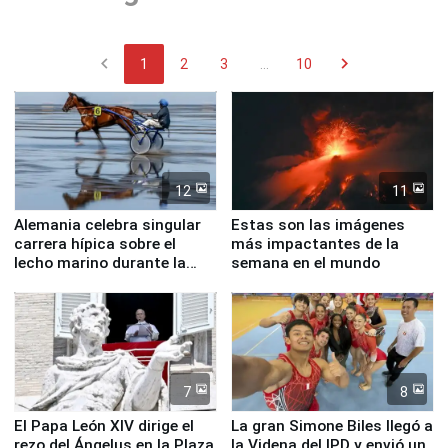
chevron_left
chevron_right
1
2
3
...
10
12
11
Alemania celebra singular
Estas son las imágenes
carrera hípica sobre el
más impactantes de la
lecho marino durante la
semana en el mundo
marea baja
7
8
El Papa León XIV dirige el
La gran Simone Biles llegó a
rezo del Ángelus en la Plaza
la Videna del IPD y envió un