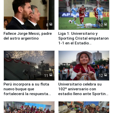
8
12
Fallece Jorge Messi, padre
Liga 1: Universitario y
del astro argentino
Sporting Cristal empataron
1-1 en el Estadio
Monumental
11
12
Perú incorpora a su flota
Universitario celebra su
nuevo buque que
102º aniversario con
fortalecerá la respuesta
estadio lleno ante Sporting
ante el fenómeno El Niño
Cristal