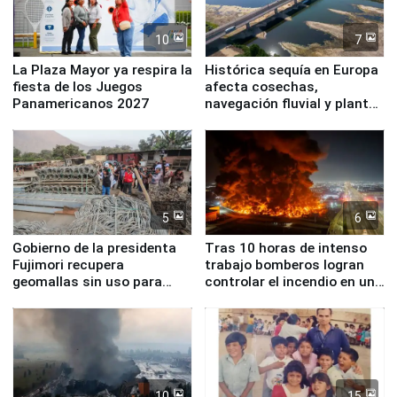
10
7
La Plaza Mayor ya respira la
Histórica sequía en Europa
fiesta de los Juegos
afecta cosechas,
Panamericanos 2027
navegación fluvial y plantas
nucleares
5
6
Gobierno de la presidenta
Tras 10 horas de intenso
Fujimori recupera
trabajo bomberos logran
geomallas sin uso para
controlar el incendio en una
proteger Santa Eulalia ante
planta química de Santiago
Fenómeno El Niño
de Chile
10
15