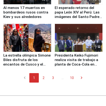
Al menos 17 muertos en
El esperado retorno del
bombardeos rusos contra
papa León XIV al Perú: Las
Kiev y sus alrededores
imágenes del Santo Padre
en su labor pastoral en
nuestro país
7
7
La estrella olímpica Simone
Presidenta Keiko Fujimori
Biles disfruta de los
realiza visita de trabajo a
encantos de Cusco y el
planta de Coca-Cola en
Valle Sagrado
Pucusana
chevron_left
chevron_right
1
2
3
...
10