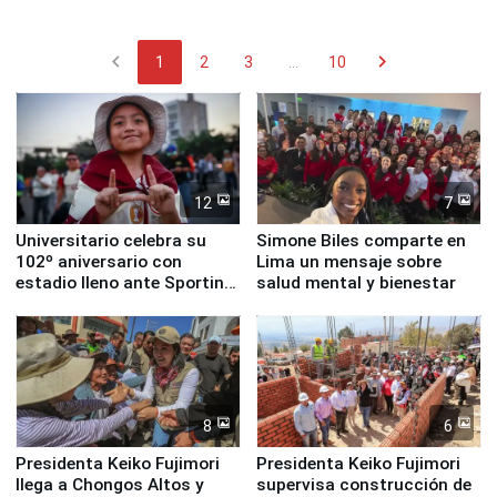
chevron_left
chevron_right
1
2
3
...
10
12
7
Universitario celebra su
Simone Biles comparte en
102º aniversario con
Lima un mensaje sobre
estadio lleno ante Sporting
salud mental y bienestar
Cristal
8
6
Presidenta Keiko Fujimori
Presidenta Keiko Fujimori
llega a Chongos Altos y
supervisa construcción de