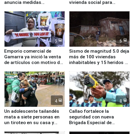
anuncia medidas
vivienda social para
inmediatas en vivienda,
familias afectadas por
educación, salud y empleo
sismo en Junín
5
6
Emporio comercial de
Sismo de magnitud 5.0 deja
Gamarra ya inició la venta
más de 100 viviendas
de artículos con motivo de
inhabitables y 15 heridos en
la visita del papa León XIV
Junín
4
8
Un adolescente tailandés
Callao fortalece la
mata a siete personas en
seguridad con nueva
un tiroteo en su casa y
Brigada Especial de
escuela
Turismo y moderno
equipamiento para