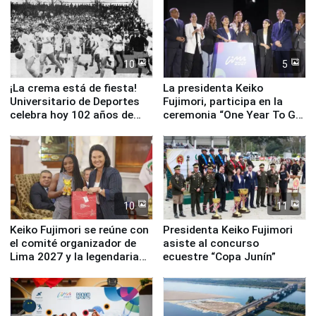
Serenazgo
10
5
¡La crema está de fiesta!
La presidenta Keiko
Universitario de Deportes
Fujimori, participa en la
celebra hoy 102 años de
ceremonia “One Year To Go
fundación
de Lima 2027”
10
11
Keiko Fujimori se reúne con
Presidenta Keiko Fujimori
el comité organizador de
asiste al concurso
Lima 2027 y la legendaria
ecuestre “Copa Junín”
Simone Biles