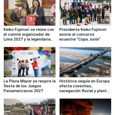
10
11
Keiko Fujimori se reúne con
Presidenta Keiko Fujimori
el comité organizador de
asiste al concurso
Lima 2027 y la legendaria
ecuestre “Copa Junín”
Simone Biles
10
7
La Plaza Mayor ya respira la
Histórica sequía en Europa
fiesta de los Juegos
afecta cosechas,
Panamericanos 2027
navegación fluvial y plantas
nucleares