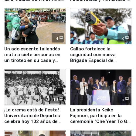
la visita del papa León XIV
Junín
4
8
Un adolescente tailandés
Callao fortalece la
mata a siete personas en
seguridad con nueva
un tiroteo en su casa y
Brigada Especial de
escuela
Turismo y moderno
equipamiento para
Serenazgo
10
5
¡La crema está de fiesta!
La presidenta Keiko
Universitario de Deportes
Fujimori, participa en la
celebra hoy 102 años de
ceremonia “One Year To Go
fundación
de Lima 2027”