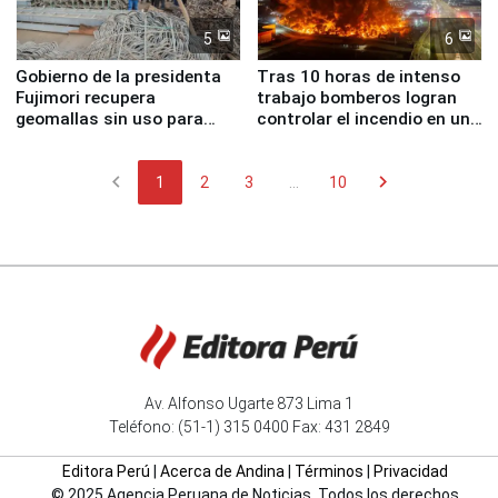
5
6
Gobierno de la presidenta
Tras 10 horas de intenso
Fujimori recupera
trabajo bomberos logran
geomallas sin uso para
controlar el incendio en una
proteger Santa Eulalia ante
planta química de Santiago
Fenómeno El Niño
de Chile
chevron_left
chevron_right
1
2
3
...
10
Av. Alfonso Ugarte 873 Lima 1
Teléfono: (51-1) 315 0400 Fax: 431 2849
Editora Perú
|
Acerca de Andina
|
Términos
|
Privacidad
© 2025 Agencia Peruana de Noticias. Todos los derechos