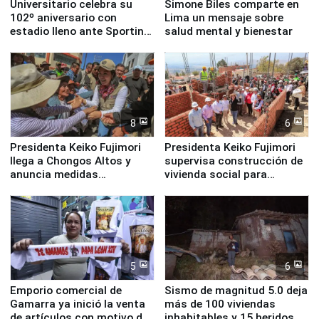
Universitario celebra su
Simone Biles comparte en
102º aniversario con
Lima un mensaje sobre
estadio lleno ante Sporting
salud mental y bienestar
Cristal
8
6
Presidenta Keiko Fujimori
Presidenta Keiko Fujimori
llega a Chongos Altos y
supervisa construcción de
anuncia medidas
vivienda social para
inmediatas en vivienda,
familias afectadas por
educación, salud y empleo
sismo en Junín
5
6
Emporio comercial de
Sismo de magnitud 5.0 deja
Gamarra ya inició la venta
más de 100 viviendas
de artículos con motivo de
inhabitables y 15 heridos en