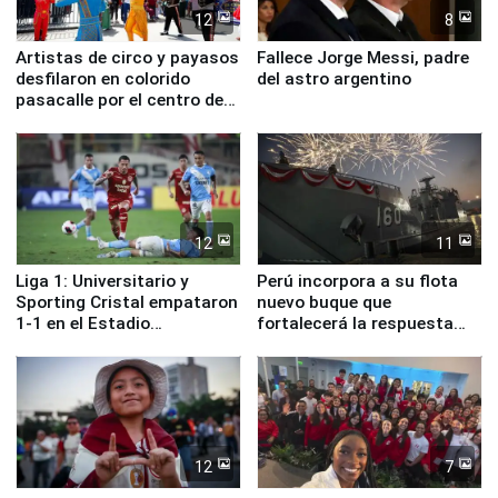
12
8
Artistas de circo y payasos
Fallece Jorge Messi, padre
desfilaron en colorido
del astro argentino
pasacalle por el centro de
Lima
12
11
Liga 1: Universitario y
Perú incorpora a su flota
Sporting Cristal empataron
nuevo buque que
1-1 en el Estadio
fortalecerá la respuesta
Monumental
ante el fenómeno El Niño
12
7