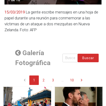
15/03/2019
La gente escribe mensajes en una hoja de
papel durante una reunión para conmemorar a las
víctimas de un ataque a dos mezquitas en Nueva
Zelanda. Foto: AFP
Galería
Buscar
Fotográfica
chevron_left
chevron_right
1
2
3
...
10